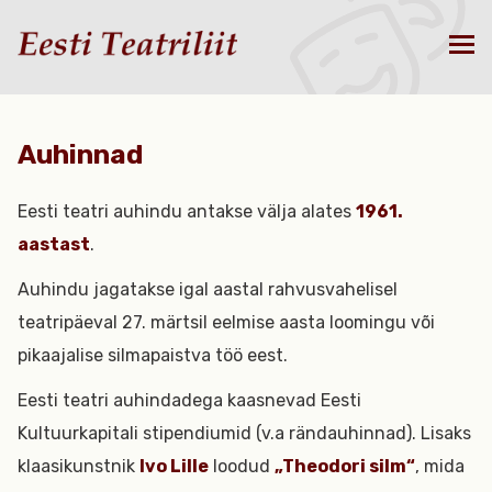
Auhinnad
Eesti teatri auhindu antakse välja alates
1961.
aastast
.
Auhindu jagatakse igal aastal rahvusvahelisel
teatripäeval 27. märtsil eelmise aasta loomingu või
pikaajalise silmapaistva töö eest.
Eesti teatri auhindadega kaasnevad Eesti
Kultuurkapitali stipendiumid (v.a rändauhinnad). Lisaks
klaasikunstnik
Ivo Lille
loodud
„Theodori silm“
, mida