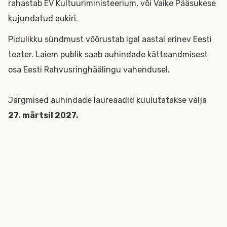
rahastab EV Kultuuriministeerium, või Vaike Pääsukese
kujundatud aukiri.
Pidulikku sündmust võõrustab igal aastal erinev Eesti
teater. Laiem publik saab auhindade kätteandmisest
osa Eesti Rahvusringhäälingu vahendusel.
Järgmised auhindade laureaadid kuulutatakse välja
27. märtsil 2027.