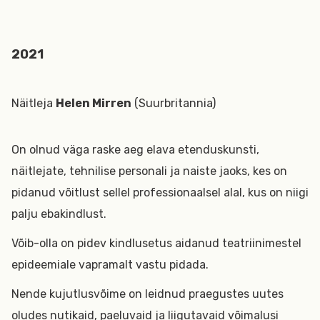
2021
Näitleja
Helen Mirren
(Suurbritannia)
On olnud väga raske aeg elava etenduskunsti,
näitlejate, tehnilise personali ja naiste jaoks, kes on
pidanud võitlust sellel professionaalsel alal, kus on niigi
palju ebakindlust.
Võib-olla on pidev kindlusetus aidanud teatriinimestel
epideemiale vapramalt vastu pidada.
Nende kujutlusvõime on leidnud praegustes uutes
oludes nutikaid, paeluvaid ja liigutavaid võimalusi