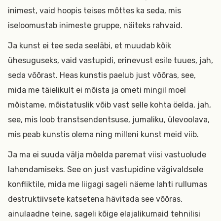
inimest, vaid hoopis teises mõttes ka seda, mis
iseloomustab inimeste gruppe, näiteks rahvaid.
Ja kunst ei tee seda seeläbi, et muudab kõik
ühesuguseks, vaid vastupidi, erinevust esile tuues, jah,
seda võõrast. Heas kunstis paelub just võõras, see,
mida me täielikult ei mõista ja ometi mingil moel
mõistame, mõistatuslik võib vast selle kohta öelda, jah,
see, mis loob transtsendentsuse, jumaliku, ülevoolava,
mis peab kunstis olema ning milleni kunst meid viib.
Ja ma ei suuda välja mõelda paremat viisi vastuolude
lahendamiseks. See on just vastupidine vägivaldsele
konfliktile, mida me liigagi sageli näeme lahti rullumas
destruktiivsete katsetena hävitada see võõras,
ainulaadne teine, sageli kõige elajalikumaid tehnilisi