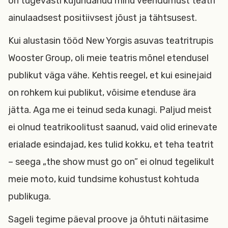
on tugevasti kujundanud minu veendumust teatri
ainulaadsest positiivsest jõust ja tähtsusest.
Kui alustasin tööd New Yorgis asuvas teatritrupis
Wooster Group, oli meie teatris mõnel etendusel
publikut väga vähe. Kehtis reegel, et kui esinejaid
on rohkem kui publikut, võisime etenduse ära
jätta. Aga me ei teinud seda kunagi. Paljud meist
ei olnud teatrikoolitust saanud, vaid olid erinevate
erialade esindajad, kes tulid kokku, et teha teatrit
– seega „the show must go on” ei olnud tegelikult
meie moto, kuid tundsime kohustust kohtuda
publikuga.
Sageli tegime päeval proove ja õhtuti näitasime