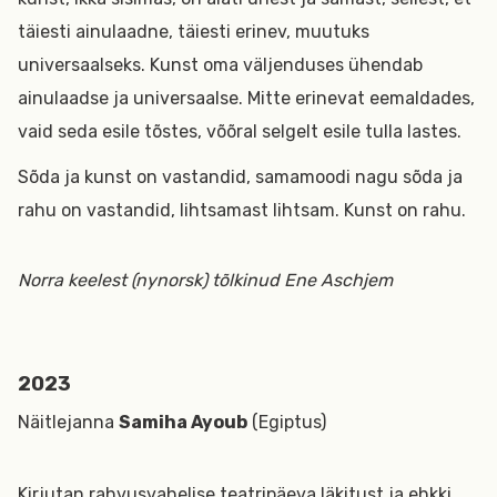
täiesti ainulaadne, täiesti erinev, muutuks
universaalseks. Kunst oma väljenduses ühendab
ainulaadse ja universaalse. Mitte erinevat eemaldades,
vaid seda esile tõstes, võõral selgelt esile tulla lastes.
Sõda ja kunst on vastandid, samamoodi nagu sõda ja
rahu on vastandid, lihtsamast lihtsam. Kunst on rahu.
Norra keelest (nynorsk) tõlkinud Ene Aschjem
2023
Näitlejanna
Samiha Ayoub
(Egiptus)
Kirjutan rahvusvahelise teatripäeva läkitust ja ehkki