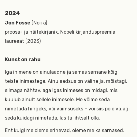
2024
Jon Fosse
(Norra)
proosa- ja näitekirjanik, Nobeli kirjanduspreemia
laureaat (2023)
Kunst on rahu
Iga inimene on ainulaadne ja samas sarnane kõigi
teiste inimestega. Ainulaadsus on väline ja, mõistagi,
silmaga nähtav, aga igas inimeses on midagi, mis
kuulub ainult sellele inimesele. Me võime seda
nimetada hingeks, või vaimsuseks – või siis pole vajagi
seda kuidagi nimetada, las ta lihtsalt olla.
Ent kuigi me oleme erinevad, oleme me ka sarnased.