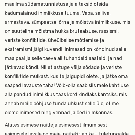
maailma südametunnistuse ja aitaksid otsida
kadumaläinud inimlikkuse tuuma. Vaba, salliva,
armastava, sümpaatse, õrna ja mõistva inimlikkuse, mis
on suuteline mõistma hukka brutaalsuse, rassismi,
veriste konfliktide, üheülbalise mõtlemise ja
ekstremismi jälgi kuvandi. Inimesed on kõndinud selle
maa peal ja selle taeva all tuhandeid aastaid, ja nad
jätkavad kõndi. Nii et astuge välja sõdade ja veriste
konfliktide mülkast, kus te jalgupidi olete, ja jätke oma
saapad lavauste taha! Võib-olla saab siis meie kahtluse
alla pandud inimlikkus taas kord kindlaks kantsiks, mis
annab meile põhjuse tunda uhkust selle üle, et me
oleme inimesed ning vennad ja õed inimkonnas.
Alates esimese näitleja esimesest ilmumisest
esimesele lavale on meie, näitekirjanike – tuletungalde