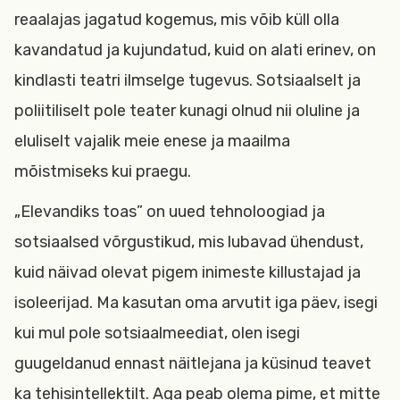
reaalajas jagatud kogemus, mis võib küll olla
kavandatud ja kujundatud, kuid on alati erinev, on
kindlasti teatri ilmselge tugevus. Sotsiaalselt ja
poliitiliselt pole teater kunagi olnud nii oluline ja
eluliselt vajalik meie enese ja maailma
mõistmiseks kui praegu.
„Elevandiks toas” on uued tehnoloogiad ja
sotsiaalsed võrgustikud, mis lubavad ühendust,
kuid näivad olevat pigem inimeste killustajad ja
isoleerijad. Ma kasutan oma arvutit iga päev, isegi
kui mul pole sotsiaalmeediat, olen isegi
guugeldanud ennast näitlejana ja küsinud teavet
ka tehisintellektilt. Aga peab olema pime, et mitte