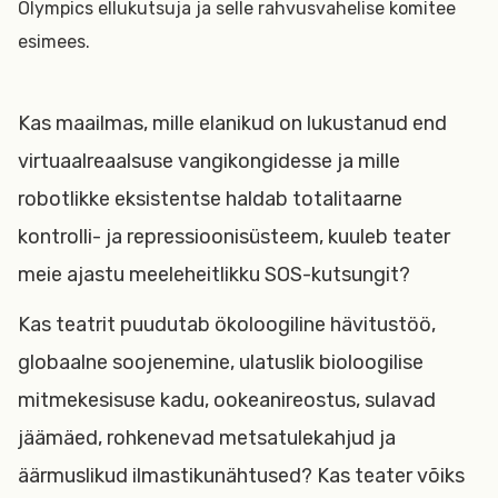
Olympics ellukutsuja ja selle rahvusvahelise komitee
esimees.
Kas maailmas, mille elanikud on lukustanud end
virtuaalreaalsuse vangikongidesse ja mille
robotlikke eksistentse haldab totalitaarne
kontrolli- ja repressioonisüsteem, kuuleb teater
meie ajastu meeleheitlikku SOS-kutsungit?
Kas teatrit puudutab ökoloogiline hävitustöö,
globaalne soojenemine, ulatuslik bioloogilise
mitmekesisuse kadu, ookeanireostus, sulavad
jäämäed, rohkenevad metsatulekahjud ja
äärmuslikud ilmastikunähtused? Kas teater võiks