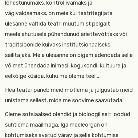
lõhestunumaks, kontrollivamaks ja
vägivaldsemaks, on meie kui teatritegijate
ülesanne vältida teatri muutumist pelgalt
meelelahutusele pühendunud äriettevõtteks või
traditsioonide kuivaks institutsionaalseks
säilitajaks. Meie ülesanne on pigem edendada selle
võimet ühendada inimesi, kogukondi, kultuure ja
eelkõige küsida, kuhu me oleme teel...
Hea teater paneb meid mõtlema ja julgustab meid
unistama sellest, mida me soovime saavutada.
Oleme sotsiaalsed olendid ja bioloogiliselt loodud
suhtlema maailmaga. Iga meeleorgan on
kohtumiseks avatud värav ja selle kohtumise