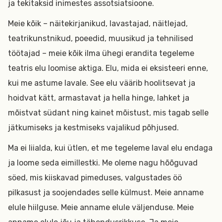
ja tekitaksid inimestes assotsiatsioone.
Meie kõik – näitekirjanikud, lavastajad, näitlejad,
teatrikunstnikud, poeedid, muusikud ja tehnilised
töötajad – meie kõik ilma ühegi erandita tegeleme
teatris elu loomise aktiga. Elu, mida ei eksisteeri enne,
kui me astume lavale. See elu väärib hoolitsevat ja
hoidvat kätt, armastavat ja hella hinge, lahket ja
mõistvat südant ning kainet mõistust, mis tagab selle
jätkumiseks ja kestmiseks vajalikud põhjused.
Ma ei liialda, kui ütlen, et me tegeleme laval elu endaga
ja loome seda eimillestki. Me oleme nagu hõõguvad
söed, mis kiiskavad pimeduses, valgustades öö
pilkasust ja soojendades selle külmust. Meie anname
elule hiilguse. Meie anname elule väljenduse. Meie