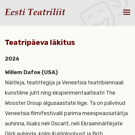
Teatripäeva läkitus
2026
Willem Dafoe (USA)
Näitleja, teatritegija ja Veneetsia teatribiennaali
kunstiline juht ning eksperimentaalteatri The
Wooster Group algusaastate liige. Ta on pälvinud
Veneetsia filmifestivalil parima meespeaosatäitja
auhinna, lisaks neli Oscarit, neli Ekraaninäitlejate
Gildi auhinda, kolm Kuldgloobust ja Briti