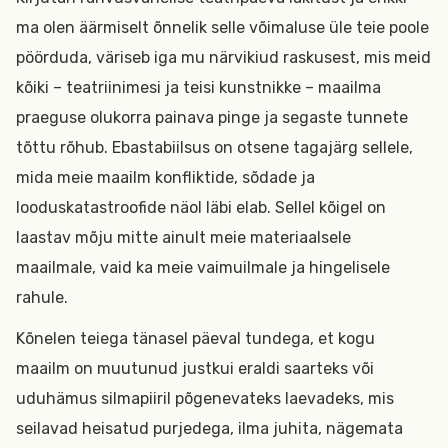
ma olen äärmiselt õnnelik selle võimaluse üle teie poole
pöörduda, väriseb iga mu närvikiud raskusest, mis meid
kõiki – teatriinimesi ja teisi kunstnikke – maailma
praeguse olukorra painava pinge ja segaste tunnete
tõttu rõhub. Ebastabiilsus on otsene tagajärg sellele,
mida meie maailm konfliktide, sõdade ja
looduskatastroofide näol läbi elab. Sellel kõigel on
laastav mõju mitte ainult meie materiaalsele
maailmale, vaid ka meie vaimuilmale ja hingelisele
rahule.
Kõnelen teiega tänasel päeval tundega, et kogu
maailm on muutunud justkui eraldi saarteks või
uduhämus silmapiiril põgenevateks laevadeks, mis
seilavad heisatud purjedega, ilma juhita, nägemata