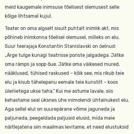
meid kaugemale inimsuse tõelisest olemusest selle
kõige lihtsamal kujul.
Teater on oma algselt sisult puhtalt inimlik akt, mis
põhineb inimkonna tõelisel olemusel, milleks on elu.
Suur teerajaja Konstantin Stanislavski on öelnud:
„Ärge tulge kunagi teatrisse poriste jalgadega. Jätke
oma rämps ja sopp õue. Jätke oma väikesed mured,
nääklused, tühised raskused – kõik see, mis rikub teie
elu ja kisub tähelepanu eemale teie kunstilt – koos
üleriietega ukse taha.“ Kui me astume lavale, siis
kehastame seal üksnes ühe inimolendi ühtainukest elu.
Aga sellel elul on suurepärane võime jaguneda ja
paljuneda, peegeldada paljusid elusid, mida meie
näitlejatena siin maailmas levitame, et need elustuksid