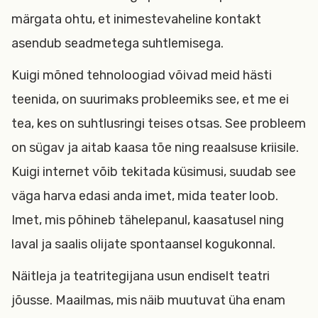
märgata ohtu, et inimestevaheline kontakt
asendub seadmetega suhtlemisega.
Kuigi mõned tehnoloogiad võivad meid hästi
teenida, on suurimaks probleemiks see, et me ei
tea, kes on suhtlusringi teises otsas. See probleem
on sügav ja aitab kaasa tõe ning reaalsuse kriisile.
Kuigi internet võib tekitada küsimusi, suudab see
väga harva edasi anda imet, mida teater loob.
Imet, mis põhineb tähelepanul, kaasatusel ning
laval ja saalis olijate spontaansel kogukonnal.
Näitleja ja teatritegijana usun endiselt teatri
jõusse. Maailmas, mis näib muutuvat üha enam