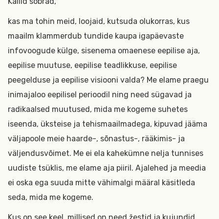
Kallid sõbrad,
kas ma tohin meid, loojaid, kutsuda olukorras, kus
maailm klammerdub tundide kaupa igapäevaste
infovoogude külge, sisenema omaenese eepilise aja,
eepilise muutuse, eepilise teadlikkuse, eepilise
peegelduse ja eepilise visiooni valda? Me elame praegu
inimajaloo eepilisel perioodil ning need sügavad ja
radikaalsed muutused, mida me kogeme suhetes
iseenda, üksteise ja tehismaailmadega, kipuvad jääma
väljapoole meie haarde-, sõnastus-, rääkimis- ja
väljendusvõimet. Me ei ela kahekümne nelja tunnises
uudiste tsüklis, me elame aja piiril. Ajalehed ja meedia
ei oska ega suuda mitte vähimalgi määral käsitleda
seda, mida me kogeme.
Kus on see keel, millised on need žestid ja kujundid,