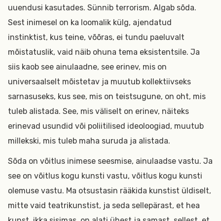
uuendusi kasutades. Sünnib terrorism. Algab sõda.
Sest inimesel on ka loomalik külg, ajendatud
instinktist, kus teine, võõras, ei tundu paeluvalt
mõistatuslik, vaid näib ohuna tema eksistentsile. Ja
siis kaob see ainulaadne, see erinev, mis on
universaalselt mõistetav ja muutub kollektiivseks
sarnasuseks, kus see, mis on teistsugune, on oht, mis
tuleb alistada. See, mis väliselt on erinev, näiteks
erinevad usundid või poliitilised ideoloogiad, muutub
millekski, mis tuleb maha suruda ja alistada.
Sõda on võitlus inimese seesmise, ainulaadse vastu. Ja
see on võitlus kogu kunsti vastu, võitlus kogu kunsti
olemuse vastu. Ma otsustasin rääkida kunstist üldiselt,
mitte vaid teatrikunstist, ja seda sellepärast, et hea
kunst, ikka sisimas, on alati ühest ja samast, sellest, et