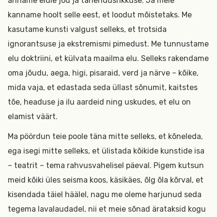
anname elule jõu ja tähendusrikkuse. Ja meie
kanname hoolt selle eest, et loodut mõistetaks. Me
kasutame kunsti valgust selleks, et trotsida
ignorantsuse ja ekstremismi pimedust. Me tunnustame
elu doktriini, et külvata maailma elu. Selleks rakendame
oma jõudu, aega, higi, pisaraid, verd ja närve – kõike,
mida vaja, et edastada seda üllast sõnumit, kaitstes
tõe, headuse ja ilu aardeid ning uskudes, et elu on
elamist väärt.
Ma pöördun teie poole täna mitte selleks, et kõneleda,
ega isegi mitte selleks, et ülistada kõikide kunstide isa
– teatrit – tema rahvusvahelisel päeval. Pigem kutsun
meid kõiki üles seisma koos, käsikäes, õlg õla kõrval, et
kisendada täiel häälel, nagu me oleme harjunud seda
tegema lavalaudadel, nii et meie sõnad ärataksid kogu