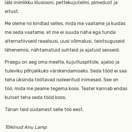
läbi inimlikku illusiooni, pettekujutelmi, pimedust ja
eitust.
Me oleme nii kindlad selles, mida me vaatame ja kuidas
me seda vaatame, et me ei suuda näha ega tunda
alternatiivseid reaalsusi, uusi võimalusi, teistsuguseid
lähenemisi, nähtamatuid suhteid ja ajatuid seoseid.
Praegu on aeg oma meelte, kujutluspiltide, ajaloo ja
tuleviku põhjalikuks värskendamiseks. Seda tööd ei saa
teha üksinda töötavad isoleeritud inimesed. See on
töö, mida me peame tegema koos. Teater kannab endas
kutset teha seda tööd koos.
Tänan teid südamest selle töö eest.
Tõlkinud Anu Lamp