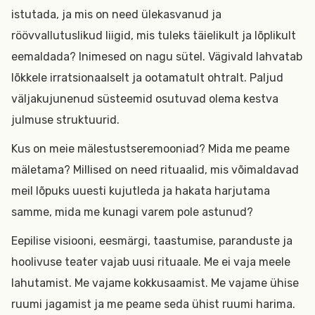
istutada, ja mis on need ülekasvanud ja
röövvallutuslikud liigid, mis tuleks täielikult ja lõplikult
eemaldada? Inimesed on nagu sütel. Vägivald lahvatab
lõkkele irratsionaalselt ja ootamatult ohtralt. Paljud
väljakujunenud süsteemid osutuvad olema kestva
julmuse struktuurid.
Kus on meie mälestustseremooniad? Mida me peame
mäletama? Millised on need rituaalid, mis võimaldavad
meil lõpuks uuesti kujutleda ja hakata harjutama
samme, mida me kunagi varem pole astunud?
Eepilise visiooni, eesmärgi, taastumise, paranduste ja
hoolivuse teater vajab uusi rituaale. Me ei vaja meele
lahutamist. Me vajame kokkusaamist. Me vajame ühise
ruumi jagamist ja me peame seda ühist ruumi harima.