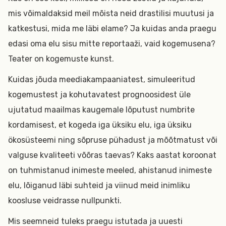
mis võimaldaksid meil mõista neid drastilisi muutusi ja
katkestusi, mida me läbi elame? Ja kuidas anda praegu
edasi oma elu sisu mitte reportaaži, vaid kogemusena?
Teater on kogemuste kunst.
Kuidas jõuda meediakampaaniatest, simuleeritud
kogemustest ja kohutavatest prognoosidest üle
ujutatud maailmas kaugemale lõputust numbrite
kordamisest, et kogeda iga üksiku elu, iga üksiku
ökosüsteemi ning sõpruse pühadust ja mõõtmatust või
valguse kvaliteeti võõras taevas? Kaks aastat koroonat
on tuhmistanud inimeste meeled, ahistanud inimeste
elu, lõiganud läbi suhteid ja viinud meid inimliku
koosluse veidrasse nullpunkti.
Mis seemneid tuleks praegu istutada ja uuesti