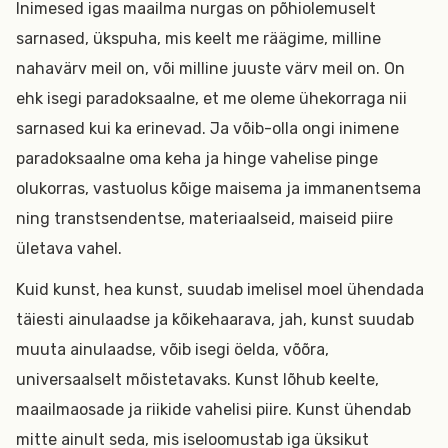
Inimesed igas maailma nurgas on põhiolemuselt
sarnased, ükspuha, mis keelt me räägime, milline
nahavärv meil on, või milline juuste värv meil on. On
ehk isegi paradoksaalne, et me oleme ühekorraga nii
sarnased kui ka erinevad. Ja võib-olla ongi inimene
paradoksaalne oma keha ja hinge vahelise pinge
olukorras, vastuolus kõige maisema ja immanentsema
ning transtsendentse, materiaalseid, maiseid piire
ületava vahel.
Kuid kunst, hea kunst, suudab imelisel moel ühendada
täiesti ainulaadse ja kõikehaarava, jah, kunst suudab
muuta ainulaadse, võib isegi öelda, võõra,
universaalselt mõistetavaks. Kunst lõhub keelte,
maailmaosade ja riikide vahelisi piire. Kunst ühendab
mitte ainult seda, mis iseloomustab iga üksikut