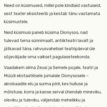
Need on küsimused, millel pole kindlaid vastuseid,
sest teater eksisteerib ja kestab tänu vastamata
küsimustele.
Neid küsimusi paneb küsima Dionysos, nad
tulevad tema sünnimaalt, antiikteatri lavalt ja
jätkavad täna, rahvusvahelisel teatripäeval üle
sõjaväljade oma vaikset pagulaseteekonda.
Vaadakem silma Zeusi ja Semele pojale, teatri ja
Müüdi ekstaatilisele jumalale Dionysosele –
akrobaadile elu ja surma piiril, kes hulluse ja
mõistuse, korra ja kaose serval ühendab mineviku,
oleviku ja tuleviku, väljendab mehelikku ja