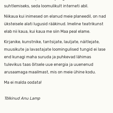
suhtlemiseks, seda loomulikult interneti abil.
Niikaua kui inimesed on elanud meie planeedil, on nad
üksteisele alati lugusid rääkinud. Imeline teatrikunst
elab nii kaua, kui kaua me siin Maa peal elame.
Kirjanike, kunstnike, tantsijate, lauljate, näitlejate,
muusikute ja lavastajate loomingulised tungid ei lase
end kunagi maha suruda ja puhkevad lähimas
tulevikus taas õitsele uue energia ja uuenenud
arusaamaga maailmast, mis on meie ühine kodu.
Ma ei malda oodata!
Tõlkinud Anu Lamp