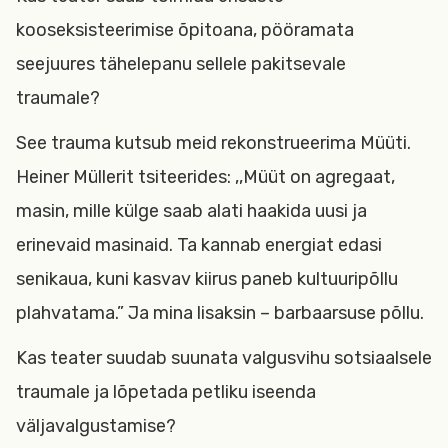
kooseksisteerimise õpitoana, pööramata
seejuures tähelepanu sellele pakitsevale
traumale?
See trauma kutsub meid rekonstrueerima Müüti.
Heiner Müllerit tsiteerides: ,,Müüt on agregaat,
masin, mille külge saab alati haakida uusi ja
erinevaid masinaid. Ta kannab energiat edasi
senikaua, kuni kasvav kiirus paneb kultuuripõllu
plahvatama.” Ja mina lisaksin – barbaarsuse põllu.
Kas teater suudab suunata valgusvihu sotsiaalsele
traumale ja lõpetada petliku iseenda
väljavalgustamise?