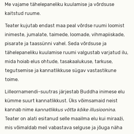
Me vajame tähelepaneliku kuulamise ja võrdsuse
kaitstud ruume.
Teater kujutab endast maa peal võrdse ruumi loomist
inimeste, jumalate, taimede, loomade, vihmapiiskade,
pisarate ja taassünni vahel. Seda võrdsuse ja
tähelepaneliku kuulamise ruumi valgustab varjatud ilu,
mida hoiab elus ohtude, tasakaalukuse, tarkuse,
tegutsemise ja kannatlikkuse sügav vastastikune
toime.
Lilleornamendi-suutras järjestab Buddha inimese elu
kümme suurt kannatlikkust. Üks võimsamaid neist
kannab nime
kannatlikkus võtta kõike illusioonina
.
Teater on alati esitanud selle maailma elu kui miraaži,
mis võimaldab meil vabastava selguse ja jõuga näha