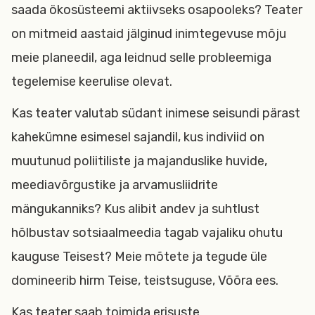
saada ökosüsteemi aktiivseks osapooleks? Teater
on mitmeid aastaid jälginud inimtegevuse mõju
meie planeedil, aga leidnud selle probleemiga
tegelemise keerulise olevat.
Kas teater valutab südant inimese seisundi pärast
kahekümne esimesel sajandil, kus indiviid on
muutunud poliitiliste ja majanduslike huvide,
meediavõrgustike ja arvamusliidrite
mängukanniks? Kus alibit andev ja suhtlust
hõlbustav sotsiaalmeedia tagab vajaliku ohutu
kauguse Teisest? Meie mõtete ja tegude üle
domineerib hirm Teise, teistsuguse, Võõra ees.
Kas teater saab toimida erisuste