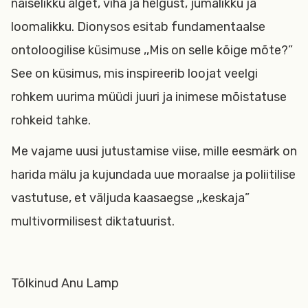
naiselikku alget, viha ja helgust, jumalikku ja
loomalikku. Dionysos esitab fundamentaalse
ontoloogilise küsimuse ,,Mis on selle kõige mõte?”
See on küsimus, mis inspireerib loojat veelgi
rohkem uurima müüdi juuri ja inimese mõistatuse
rohkeid tahke.
Me vajame uusi jutustamise viise, mille eesmärk on
harida mälu ja kujundada uue moraalse ja poliitilise
vastutuse, et väljuda kaasaegse ,,keskaja”
multivormilisest diktatuurist.
Tõlkinud Anu Lamp