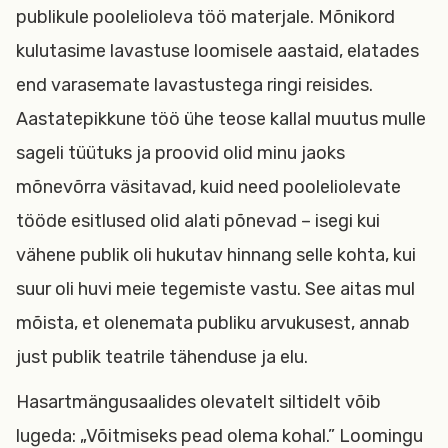
publikule poolelioleva töö materjale. Mõnikord
kulutasime lavastuse loomisele aastaid, elatades
end varasemate lavastustega ringi reisides.
Aastatepikkune töö ühe teose kallal muutus mulle
sageli tüütuks ja proovid olid minu jaoks
mõnevõrra väsitavad, kuid need pooleliolevate
tööde esitlused olid alati põnevad – isegi kui
vähene publik oli hukutav hinnang selle kohta, kui
suur oli huvi meie tegemiste vastu. See aitas mul
mõista, et olenemata publiku arvukusest, annab
just publik teatrile tähenduse ja elu.
Hasartmängusaalides olevatelt siltidelt võib
lugeda: „Võitmiseks pead olema kohal.” Loomingu