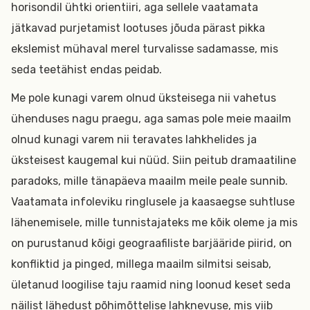
horisondil ühtki orientiiri, aga sellele vaatamata
jätkavad purjetamist lootuses jõuda pärast pikka
ekslemist mühaval merel turvalisse sadamasse, mis
seda teetähist endas peidab.
Me pole kunagi varem olnud üksteisega nii vahetus
ühenduses nagu praegu, aga samas pole meie maailm
olnud kunagi varem nii teravates lahkhelides ja
üksteisest kaugemal kui nüüd. Siin peitub dramaatiline
paradoks, mille tänapäeva maailm meile peale sunnib.
Vaatamata infoleviku ringlusele ja kaasaegse suhtluse
lähenemisele, mille tunnistajateks me kõik oleme ja mis
on purustanud kõigi geograafiliste barjääride piirid, on
konfliktid ja pinged, millega maailm silmitsi seisab,
ületanud loogilise taju raamid ning loonud keset seda
näilist lähedust põhimõttelise lahknevuse, mis viib