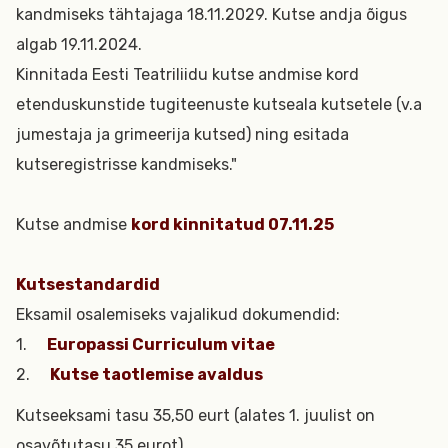
kandmiseks tähtajaga 18.11.2029. Kutse andja õigus
algab 19.11.2024.
Kinnitada Eesti Teatriliidu kutse andmise kord
etenduskunstide tugiteenuste kutseala kutsetele (v.a
jumestaja ja grimeerija kutsed) ning esitada
kutseregistrisse kandmiseks."
Kutse andmise
kord kinnitatud 07.11.25
Kutsestandardid
Eksamil osalemiseks vajalikud dokumendid:
1.
Europassi Curriculum vitae
2.
Kutse taotlemise avaldus
Kutseeksami tasu 35,50 eurt (alates 1. juulist on
osavõtutasu 35 eurot).