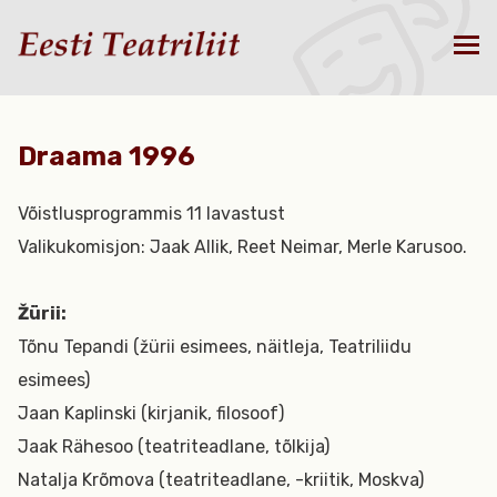
Draama 1996
Võistlusprogrammis 11 lavastust
Valikukomisjon: Jaak Allik, Reet Neimar, Merle Karusoo.
Žürii:
Tõnu Tepandi (žürii esimees, näitleja, Teatriliidu
esimees)
Jaan Kaplinski (kirjanik, filosoof)
Jaak Rähesoo (teatriteadlane, tõlkija)
Natalja Krõmova (teatriteadlane, -kriitik, Moskva)