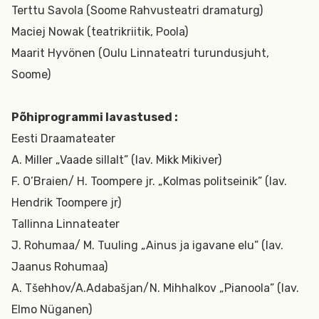
Terttu Savola (Soome Rahvusteatri dramaturg)
Maciej Nowak (teatrikriitik, Poola)
Maarit Hyvönen (Oulu Linnateatri turundusjuht,
Soome)
Põhiprogrammi lavastused :
Eesti Draamateater
A. Miller „Vaade sillalt” (lav. Mikk Mikiver)
F. O’Braien/ H. Toompere jr. „Kolmas politseinik” (lav.
Hendrik Toompere jr)
Tallinna Linnateater
J. Rohumaa/ M. Tuuling „Ainus ja igavane elu” (lav.
Jaanus Rohumaa)
A. Tšehhov/A.Adabašjan/N. Mihhalkov „Pianoola” (lav.
Elmo Nüganen)