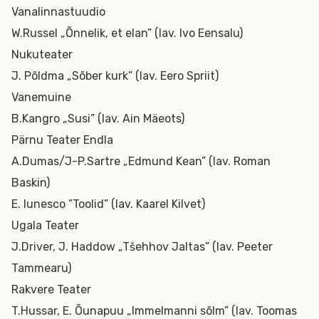
Vanalinnastuudio
W.Russel „Õnnelik, et elan” (lav. Ivo Eensalu)
Nukuteater
J. Põldma „Sõber kurk” (lav. Eero Spriit)
Vanemuine
B.Kangro „Susi” (lav. Ain Mäeots)
Pärnu Teater Endla
A.Dumas/J-P.Sartre „Edmund Kean” (lav. Roman
Baskin)
E. Iunesco ”Toolid” (lav. Kaarel Kilvet)
Ugala Teater
J.Driver, J. Haddow „Tšehhov Jaltas” (lav. Peeter
Tammearu)
Rakvere Teater
T.Hussar, E. Õunapuu „Immelmanni sõlm” (lav. Toomas