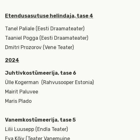
Etendusasutuse helindaja, tase 4
Tanel Paliale (Eesti Draamateater)
Taaniel Pogga (Eesti Draamateater)
Dmitri Prozorov (Vene Teater)
2024
Juhtivkostümeerija, tase 6
Ülle Kogerman (Rahvusooper Estonia)
Mairit Paluvee
Maris Plado
Vanemkostümeerija, tase 5
Lilii Luusepp (Endla Teater)
Eva Kõiv (Teater Vanemuine