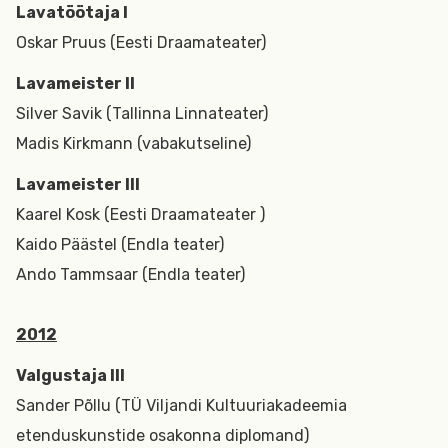
Lavatöötaja I
Oskar Pruus (Eesti Draamateater)
Lavameister II
Silver Savik (Tallinna Linnateater)
Madis Kirkmann (vabakutseline)
Lavameister III
Kaarel Kosk (Eesti Draamateater )
Kaido Päästel (Endla teater)
Ando Tammsaar (Endla teater)
2012
Valgustaja III
Sander Põllu (TÜ Viljandi Kultuuriakadeemia
etenduskunstide osakonna diplomand)