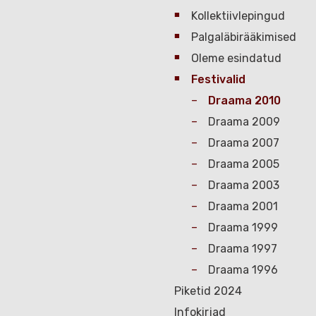
Kollektiivlepingud
Palgaläbirääkimised
Oleme esindatud
Festivalid
Draama 2010
Draama 2009
Draama 2007
Draama 2005
Draama 2003
Draama 2001
Draama 1999
Draama 1997
Draama 1996
Piketid 2024
Infokirjad