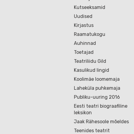
Kutseeksamid
Uudised
Kirjastus
Raamatukogu
Auhinnad
Toetajad
Teatriliidu Gild
Kasulikud lingid
Koolimäe loomemaja
Laheküla puhkemaja
Publiku-uuring 2016
Eesti teatri biograafiline
leksikon
Jaak Rähesoole mõeldes
Teenides teatrit