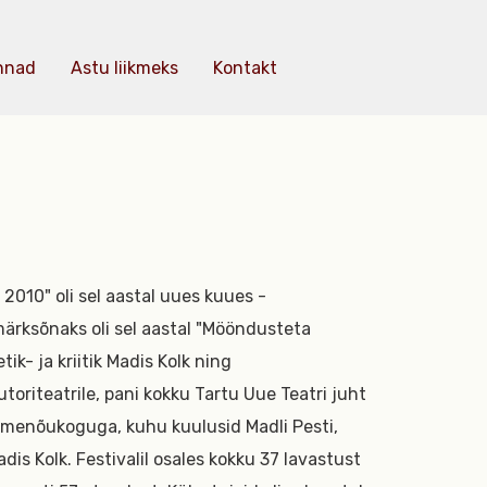
nnad
Astu liikmeks
Kontakt
2010" oli sel aastal uues kuues -
märksõnaks oli sel aastal "Mööndusteta
tik- ja kriitik Madis Kolk ning
oriteatrile, pani kokku Tartu Uue Teatri juht
loomenõukoguga, kuhu kuulusid Madli Pesti,
dis Kolk. Festivalil osales kokku 37 lavastust