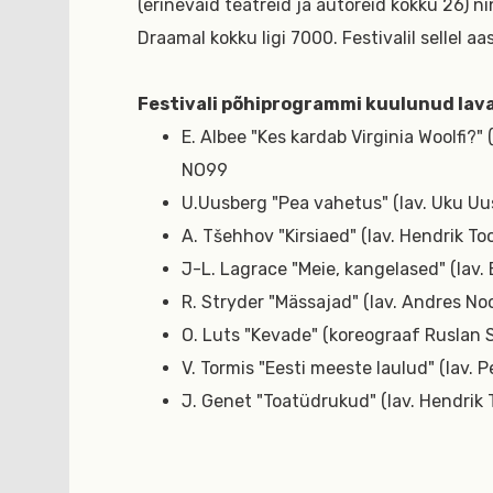
(erinevaid teatreid ja autoreid kokku 26) ni
Draamal kokku ligi 7000. Festivalil sellel a
Festivali põhiprogrammi kuulunud lava
E. Albee "Kes kardab Virginia Woolfi?" 
NO99
U.Uusberg "Pea vahetus" (lav. Uku Uu
A. Tšehhov "Kirsiaed" (lav. Hendrik T
J-L. Lagrace "Meie, kangelased" (lav.
R. Stryder "Mässajad" (lav. Andres No
O. Luts "Kevade" (koreograaf Ruslan
V. Tormis "Eesti meeste laulud" (lav. P
J. Genet "Toatüdrukud" (lav. Hendrik