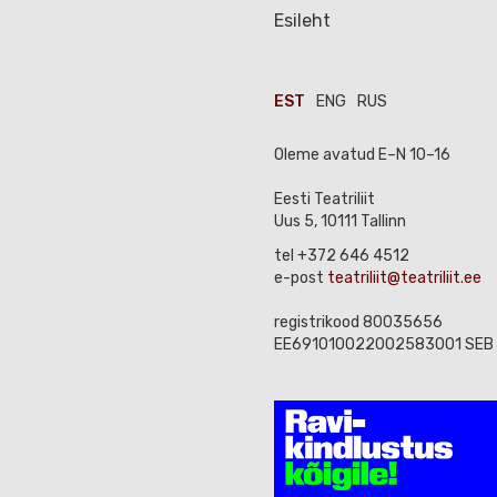
Esileht
EST
ENG
RUS
Oleme avatud E–N 10–16
Eesti Teatriliit
Uus 5, 10111 Tallinn
tel +372 646 4512
e-post
teatriliit@teatriliit.ee
registrikood 80035656
EE691010022002583001 SEB