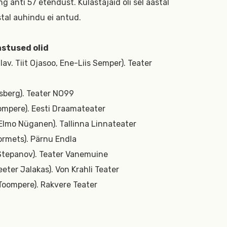
ng anti 57 etendust. Külastajaid oli sel aastal
astal auhindu ei antud.
stused olid
(lav. Tiit Ojasoo, Ene-Liis Semper). Teater
sberg). Teater NO99
oompere). Eesti Draamateater
 Elmo Nüganen). Tallinna Linnateater
ormets). Pärnu Endla
 Stepanov). Teater Vanemuine
eeter Jalakas). Von Krahli Teater
 Toompere). Rakvere Teater