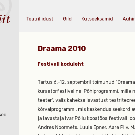
Teatriliidust
Gild
Kutseeksamid
Auhi
Draama 2010
Festivali koduleht
Tartus 6.-12. septembril toimunud "Draama 
kuraatorfestivalina. Põhiprogrammi, mille 
teater", valis kaheksa lavastust teatriteoree
kõrvalprogrammi, mis keskendus seekord aut
sed
ja lavastaja Ivar Põllu koostöös festivali 
Andres Noormets, Luule Epner, Aare Pilv, Ma