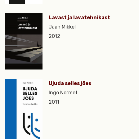
Lavast ja lavatehnikast
Jaan Mikkel
2012
Ujuda selles jões
Ingo Normet
2011