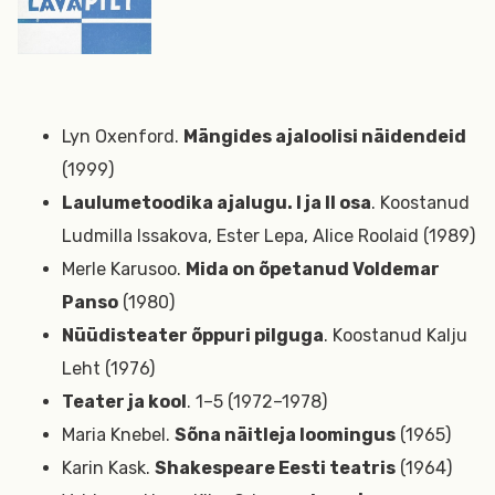
Lyn Oxenford.
Mängides ajaloolisi näidendeid
(1999)
Laulumetoodika ajalugu. I ja II osa
. Koostanud
Ludmilla Issakova, Ester Lepa, Alice Roolaid (1989)
Merle Karusoo.
Mida on õpetanud Voldemar
Panso
(1980)
Nüüdisteater õppuri pilguga
. Koostanud Kalju
Leht (1976)
Teater ja kool
. 1–5 (1972–1978)
Maria Knebel.
Sõna näitleja loomingus
(1965)
Karin Kask.
Shakespeare Eesti teatris
(1964)