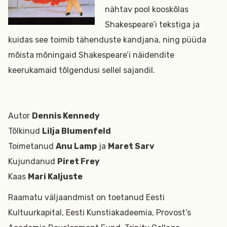
nähtav pool kooskõlas
Shakespeare’i tekstiga ja
kuidas see toimib tähenduste kandjana, ning püüda
mõista mõningaid Shakespeare’i näidendite
keerukamaid tõlgendusi sellel sajandil.
Autor
Dennis Kennedy
Tõlkinud
Lilja Blumenfeld
Toimetanud
Anu Lamp
ja
Maret Sarv
Kujundanud
Piret Frey
Kaas
Mari Kaljuste
Raamatu väljaandmist on toetanud Eesti
Kultuurkapital, Eesti Kunstiakadeemia, Provost’s