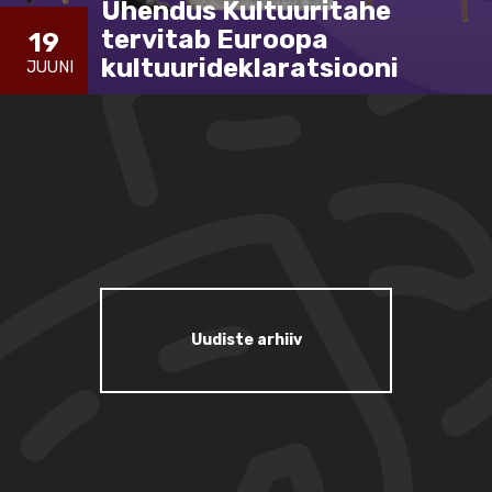
Ühendus Kultuuritahe
tervitab Euroopa
19
kultuurideklaratsiooni
JUUNI
Uudiste arhiiv