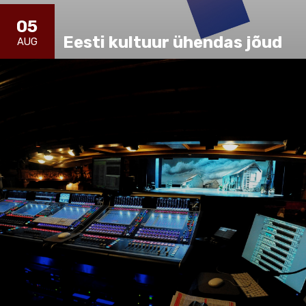
05
Eesti kultuur ühendas jõud
AUG