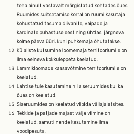
teha ainult vastavalt märgistatud kohtades õues.
Ruumides suitsetamise korral on ruumi kasutaja
kohustatud tasuma diivanite, vaipade ja
kardinate puhastuse eest ning ühtlasi järgneva
kolme päeva üüri, kuni puhkemaja õhutatakse.
Külaliste kutsumine loomemaja territooriumile on
ilma eelneva kokkuleppeta keelatud.
Lemmikloomade kaasavõtmine territooriumile on
keelatud.
Lahtise tule kasutamine nii siseruumides kui ka
õues on keelatud.
Siseruumides on keelatud viibida välisjalatsites.
Tekkide ja patjade majast välja viimine on
keelatud, samuti nende kasutamine ilma
voodipesuta.