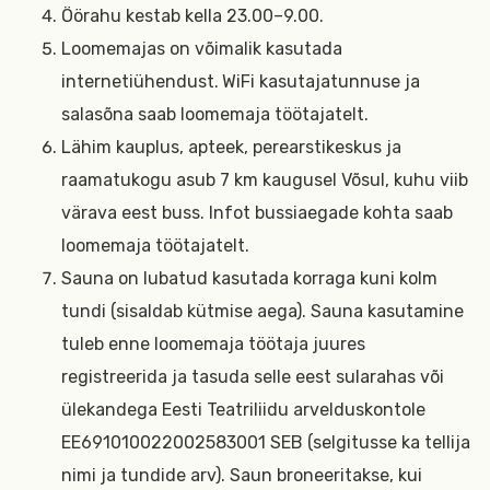
Öörahu kestab kella 23.00–9.00.
Loomemajas on võimalik kasutada
internetiühendust.
WiFi kasutajatunnuse ja
salasõna saab loomemaja töötajatelt.
Lähim kauplus, apteek, perearstikeskus ja
raamatukogu asub 7 km kaugusel Võsul, kuhu viib
värava eest buss. Infot bussiaegade kohta saab
loomemaja töötajatelt.
Sauna on lubatud kasutada korraga kuni kolm
tundi (sisaldab kütmise aega). Sauna kasutamine
tuleb enne loomemaja töötaja juures
registreerida ja tasuda selle eest sularahas või
ülekandega Eesti Teatriliidu arvelduskontole
EE691010022002583001 SEB (selgitusse ka tellija
nimi ja tundide arv). Saun broneeritakse, kui