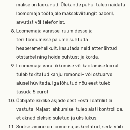
makse on laekunud. Ülekande puhul tuleb näidata
loomemaja töötajale maksekviitungit paberil,
arvutist või telefonist.
Loomemaja varasse, ruumidesse ja
territooriumisse palume suhtuda
heaperemehelikult, kasutada neid ettenähtud
otstarbel ning hoida puhtust ja korda.
Loomemaja vara rikkumise või kaotamise korral
tuleb tekitatud kahju remondi- või ostuarve
alusel hüvitada. Iga lõhutud nõu eest tuleb
tasuda 5 eurot.
Ööbijate isiklike asjade eest Eesti Teatriliit ei
vastuta. Majast lahkumisel tuleb alati kontrollida,
et aknad oleksid suletud ja uks lukus.
Suitsetamine on loomemajas keelatud, seda võib