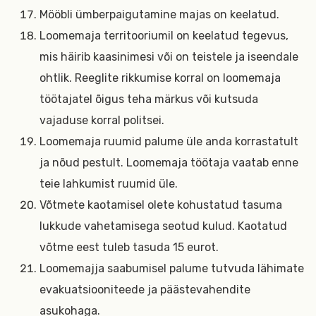
Mööbli ümberpaigutamine majas on keelatud.
Loomemaja territooriumil on keelatud tegevus,
mis häirib kaasinimesi või on teistele ja iseendale
ohtlik. Reeglite rikkumise korral on loomemaja
töötajatel õigus teha märkus või kutsuda
vajaduse korral politsei.
Loomemaja ruumid palume üle anda korrastatult
ja nõud pestult. Loomemaja töötaja vaatab enne
teie lahkumist ruumid üle.
Võtmete kaotamisel olete kohustatud tasuma
lukkude vahetamisega seotud kulud. Kaotatud
võtme eest tuleb tasuda 15 eurot.
Loomemajja saabumisel palume tutvuda lähimate
evakuatsiooniteede ja päästevahendite
asukohaga.