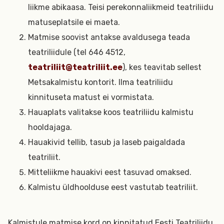
liikme abikaasa. Teisi perekonnaliikmeid teatriliidu
matuseplatsile ei maeta.
Matmise soovist antakse avaldusega teada
teatriliidule (tel 646 4512,
teatriliit@teatriliit.ee
), kes teavitab sellest
Metsakalmistu kontorit. Ilma teatriliidu
kinnituseta matust ei vormistata.
Hauaplats valitakse koos teatriliidu kalmistu
hooldajaga.
Hauakivid tellib, tasub ja laseb paigaldada
teatriliit.
Mitteliikme hauakivi eest tasuvad omaksed.
Kalmistu üldhoolduse eest vastutab teatriliit.
Kalmistule matmise kord on kinnitatud Eesti Teatriliidu