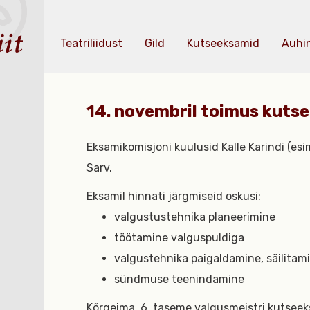
Teatriliidust
Gild
Kutseeksamid
Auhi
14. novembril toimus kuts
Eksamikomisjoni kuulusid Kalle Karindi (es
Sarv.
Eksamil hinnati järgmiseid oskusi:
valgustustehnika planeerimine
töötamine valguspuldiga
valgustehnika paigaldamine, säilitam
sündmuse teenindamine
Kõrgeima, 6. taseme valgusmeistri kutseek