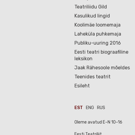
Teatriliidu Gild
Kasulikud lingid
Koolimäe loomemaja
Laheküla puhkemaja
Publiku-uuring 2016
Eesti teatri biograafiline
leksikon
Jaak Rähesoole mõeldes
Teenides teatrit
Esileht
EST
ENG
RUS
Oleme avatud E–N 10–16
Eesti Teatriliit