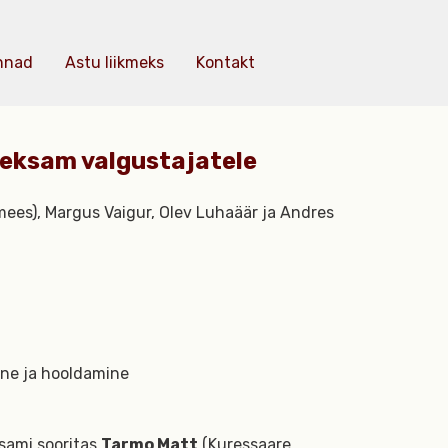
nnad
Astu liikmeks
Kontakt
eeksam valgustajatele
imees), Margus Vaigur, Olev Luhaäär ja Andres
ine ja hooldamine
sami sooritas
Tarmo Matt
(Kuressaare