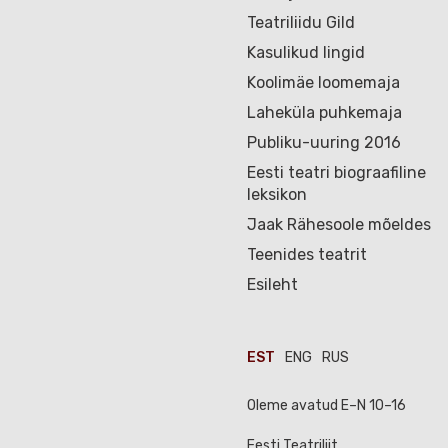
Teatriliidu Gild
Kasulikud lingid
Koolimäe loomemaja
Laheküla puhkemaja
Publiku-uuring 2016
Eesti teatri biograafiline
leksikon
Jaak Rähesoole mõeldes
Teenides teatrit
Esileht
EST
ENG
RUS
Oleme avatud E–N 10–16
Eesti Teatriliit