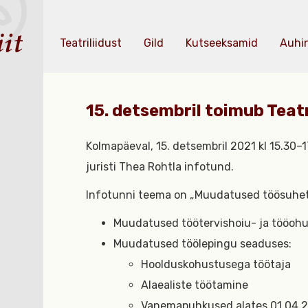
Teatriliidust
Gild
Kutseeksamid
Auhi
15. detsembril toimub Teatri
Kolmapäeval, 15. detsembril 2021 kl 15.30–
juristi Thea Rohtla infotund.
Infotunni teema on „Muudatused töösuhet
Muudatused töötervishoiu- ja tööoh
Muudatused töölepingu seaduses:
Hoolduskohustusega töötaja
Alaealiste töötamine
Vanemapuhkused alates 01.04.