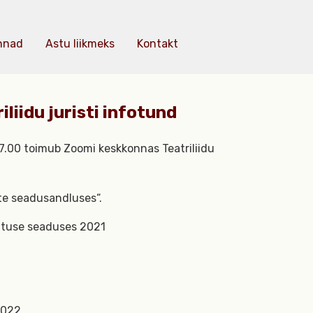
nnad
Astu liikmeks
Kontakt
liidu juristi infotund
17.00 toimub Zoomi keskkonnas Teatriliidu
e seadusandluses“.
utuse seaduses 2021
2022