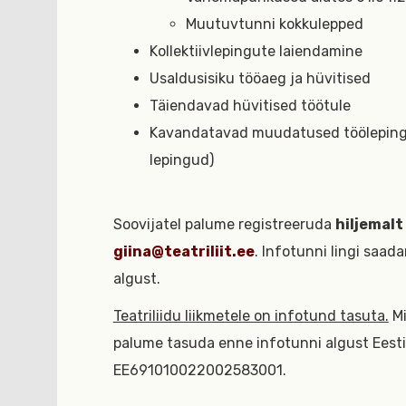
Muutuvtunni kokkulepped
Kollektiivlepingute laiendamine
Usaldusisiku tööaeg ja hüvitised
Täiendavad hüvitised töötule
Kavandatavad muudatused töölepingu
lepingud)
Soovijatel palume registreeruda
hiljemalt
giina@teatriliit.ee
. Infotunni lingi saad
algust.
Teatriliidu liikmetele on infotund tasuta.
Mi
palume tasuda enne infotunni algust Eesti 
EE691010022002583001.