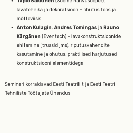
Tapio Säkkinen
(Soome Rahvusooper),
lavatehnika ja dekoratsioon – ohutus töös ja
mõtteviisis
Anton Kulagin
,
Andres Tomingas
ja
Rauno
Kärgänen
(Eventech) – lavakonstruktsioonide
ehitamine (trussid jms), riputusvahendite
kasutamine ja ohutus, praktilised harjutused
konstruktsiooni elementidega
Seminari korraldavad Eesti Teatriliit ja Eesti Teatri
Tehniliste Töötajate Ühendus.