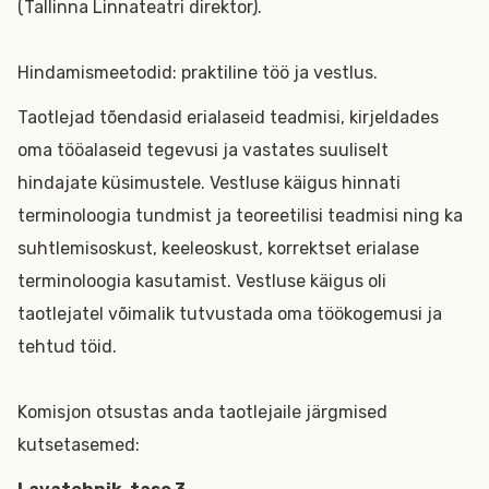
(Tallinna Linnateatri direktor).
Hindamismeetodid: praktiline töö ja vestlus.
Taotlejad tõendasid erialaseid teadmisi, kirjeldades
oma tööalaseid tegevusi ja vastates suuliselt
hindajate küsimustele. Vestluse käigus hinnati
terminoloogia tundmist ja teoreetilisi teadmisi ning ka
suhtlemisoskust, keeleoskust, korrektset erialase
terminoloogia kasutamist. Vestluse käigus oli
taotlejatel võimalik tutvustada oma töökogemusi ja
tehtud töid.
Komisjon otsustas anda taotlejaile järgmised
kutsetasemed: