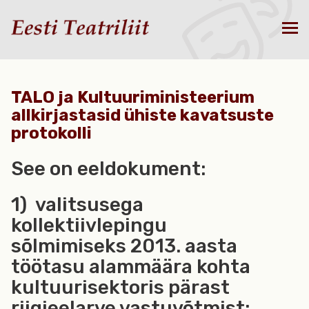
TALO ja Kultuuriministeerium
allkirjastasid ühiste kavatsuste
protokolli
See on eeldokument:
1) valitsusega
kollektiivlepingu
sõlmimiseks 2013. aasta
töötasu alammäära kohta
kultuurisektoris pärast
riigieelarve vastuvõtmist;