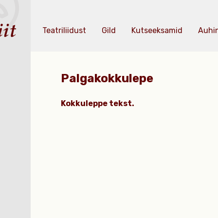
Teatriliidust
Gild
Kutseeksamid
Auhi
Palgakokkulepe
Kokkuleppe tekst.