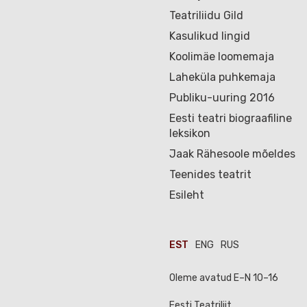
Teatriliidu Gild
Kasulikud lingid
Koolimäe loomemaja
Laheküla puhkemaja
Publiku-uuring 2016
Eesti teatri biograafiline
leksikon
Jaak Rähesoole mõeldes
Teenides teatrit
Esileht
EST
ENG
RUS
Oleme avatud E–N 10–16
Eesti Teatriliit