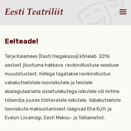
Eelteade!
Terje Kalamees (Eesti Haigekassa) kõneleb 2016.
aastast jõustuma hakkava ravikindlustuse seaduse
muudatustest, millega tagatakse ravikindlustus
vabakutselistele loovisikutele ja teistele
ebaregulaarsete sissetulekutega isikutele või mitme
tööandja juures töötavatele isikutele. Vabakutseliste
loovisikute maksustamisest räägivad Eha Kütt ja
Evelyn Liivamägi, Eesti Maksu- ja Tolliametist.