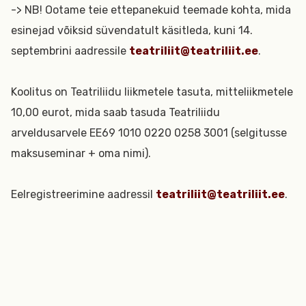
-> NB! Ootame teie ettepanekuid teemade kohta, mida
esinejad võiksid süvendatult käsitleda, kuni 14.
septembrini aadressile
teatriliit@teatriliit.ee
.
Koolitus on Teatriliidu liikmetele tasuta, mitteliikmetele
10,00 eurot, mida saab tasuda Teatriliidu
arveldusarvele EE69 1010 0220 0258 3001 (selgitusse
maksuseminar + oma nimi).
Eelregistreerimine aadressil
teatriliit@teatriliit.ee
.