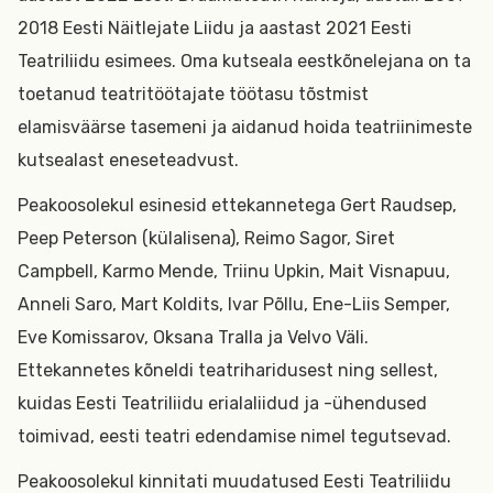
2018 Eesti Näitlejate Liidu ja aastast 2021 Eesti
Teatriliidu esimees. Oma kutseala eestkõnelejana on ta
toetanud teatritöötajate töötasu tõstmist
elamisväärse tasemeni ja aidanud hoida teatriinimeste
kutsealast eneseteadvust.
Peakoosolekul esinesid ettekannetega Gert Raudsep,
Peep Peterson (külalisena), Reimo Sagor, Siret
Campbell, Karmo Mende, Triinu Upkin, Mait Visnapuu,
Anneli Saro, Mart Koldits, Ivar Põllu, Ene-Liis Semper,
Eve Komissarov, Oksana Tralla ja Velvo Väli.
Ettekannetes kõneldi teatriharidusest ning sellest,
kuidas Eesti Teatriliidu erialaliidud ja -ühendused
toimivad, eesti teatri edendamise nimel tegutsevad.
Peakoosolekul kinnitati muudatused Eesti Teatriliidu