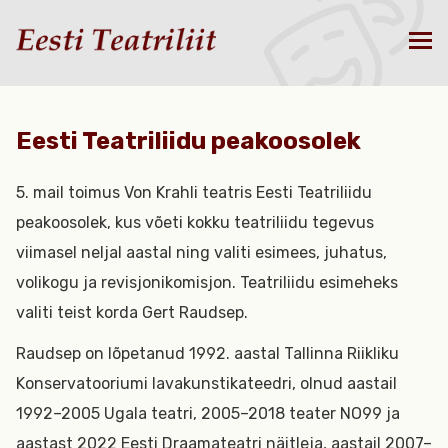
Eesti Teatriliidu peakoosolek
5. mail toimus Von Krahli teatris Eesti Teatriliidu
peakoosolek, kus võeti kokku teatriliidu tegevus
viimasel neljal aastal ning valiti esimees, juhatus,
volikogu ja revisjonikomisjon. Teatriliidu esimeheks
valiti teist korda Gert Raudsep.
Raudsep on lõpetanud 1992. aastal Tallinna Riikliku
Konservatooriumi lavakunstikateedri, olnud aastail
1992–2005 Ugala teatri, 2005–2018 teater NO99 ja
aastast 2022 Eesti Draamateatri näitleja, aastail 2007–