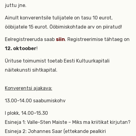
juttu jne.
Ainult konverentsile tulijatele on tasu 10 eurot,
ööbijatele 15 eurot. Ööbimiskohtade arv on piiratud!
Eelregistreeruda saab
siin
. Registreerimise tähtaeg on
12. oktoober
!
Ürituse toimumist toetab Eesti Kultuurkapitali
näitekunsti sihtkapital.
Konverentsi ajakava:
13.00–14.00 saabumiskohv
I plokk, 14.00–15.30
Esineja 1: Valle-Sten Maiste – Miks ma kriitikat kirjutan?
Esineja 2: Johannes Saar (ettekande pealkiri