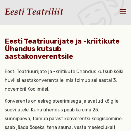
Eesti Teatriuurijate ja -kriitikute
Ühendus kutsub
aastakonverentsile
Eesti Teatriuurijate ja -kriitikute Ühendus kutsub kõiki
huvilisi aastakonverentsile, mis toimub sel aastal 3.
novembril Koolimäel.
Konverents on eelregisteerimisega ja avatud kõigile
soovijatele. Kuna ühendus peab ka oma 25.
sünnipäeva, toimub pärast konverentsi koogisöömine,
saab jääda ööseks, teha sauna, vesta meeleolukalt