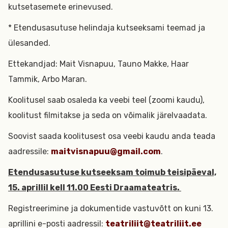
kutsetasemete erinevused.
* Etendusasutuse helindaja kutseeksami teemad ja
ülesanded.
Ettekandjad: Mait Visnapuu, Tauno Makke, Haar
Tammik, Arbo Maran.
Koolitusel saab osaleda ka veebi teel (zoomi kaudu),
koolitust filmitakse ja seda on võimalik järelvaadata.
Soovist saada koolitusest osa veebi kaudu anda teada
aadressile:
maitvisnapuu@gmail.com
.
Etendusasutuse kutseeksam toimub teisipäeval,
15. aprillil kell 11.00 Eesti Draamateatris.
Registreerimine ja dokumentide vastuvõtt on kuni 13.
aprillini e-posti aadressil:
teatriliit@teatriliit.ee