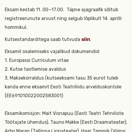
Eksam kestab 11. 00—17.00. Täpne ajagraafik sõltub
registreerunute arvust ning selgub lõplikult 14. aprilli
hommikul.
Kutsestandarditega saab tutvuda
siin
.
Eksamil osalemiseks vajalikud dokumendid:
1. Europassi Curriculum vitae
2. Kutse taotlemise avaldus
3. Maksekorraldus (kutseeksami tasu 35 eurot tuleb
kanda enne eksamit Eesti Teatriliidu arvelduskontole
(EE691010022002583001)
Eksamikomisjon: Mait Visnapuu (Eesti Teatri Tehniliste
Töötajate ühendus), Tauno Makke (Eesti Draamateater),
Arbo Maran (Tallinna Linnateater), Haar Tammik (Viimsi