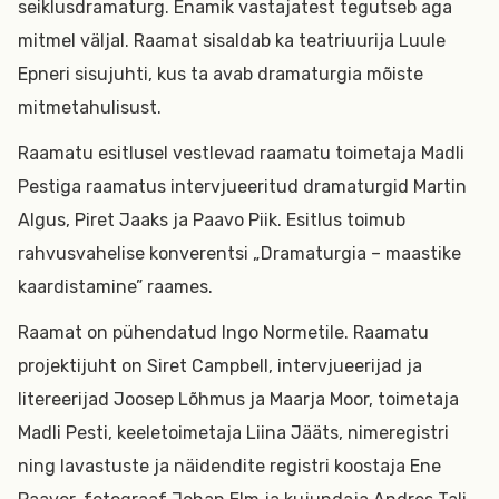
seiklusdramaturg. Enamik vastajatest tegutseb aga
mitmel väljal. Raamat sisaldab ka teatriuurija Luule
Epneri sisujuhti, kus ta avab dramaturgia mõiste
mitmetahulisust.
Raamatu esitlusel vestlevad raamatu toimetaja Madli
Pestiga raamatus intervjueeritud dramaturgid Martin
Algus, Piret Jaaks ja Paavo Piik. Esitlus toimub
rahvusvahelise konverentsi „Dramaturgia – maastike
kaardistamine” raames.
Raamat on pühendatud Ingo Normetile. Raamatu
projektijuht on Siret Campbell, intervjueerijad ja
litereerijad Joosep Lõhmus ja Maarja Moor, toimetaja
Madli Pesti, keeletoimetaja Liina Jääts, nimeregistri
ning lavastuste ja näidendite registri koostaja Ene