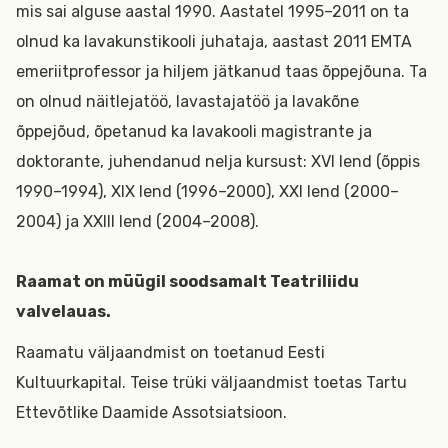
mis sai alguse aastal 1990. Aastatel 1995–2011 on ta
olnud ka lavakunstikooli juhataja, aastast 2011 EMTA
emeriitprofessor ja hiljem jätkanud taas õppejõuna. Ta
on olnud näitlejatöö, lavastajatöö ja lavakõne
õppejõud, õpetanud ka lavakooli magistrante ja
doktorante, juhendanud nelja kursust: XVI lend (õppis
1990–1994), XIX lend (1996–2000), XXI lend (2000–
2004) ja XXIII lend (2004–2008).
Raamat on müügil soodsamalt Teatriliidu
valvelauas.
Raamatu väljaandmist on toetanud Eesti
Kultuurkapital. Teise trüki väljaandmist toetas Tartu
Ettevõtlike Daamide Assotsiatsioon.