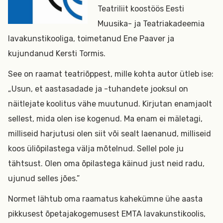
Teatriliit koostöös Eesti
Muusika- ja Teatriakadeemia
lavakunstikooliga, toimetanud Ene Paaver ja
kujundanud Kersti Tormis.
See on raamat teatriõppest, mille kohta autor ütleb ise:
„Usun, et aastasadade ja -tuhandete jooksul on
näitlejate koolitus vähe muutunud. Kirjutan enamjaolt
sellest, mida olen ise kogenud. Ma enam ei mäletagi,
milliseid harjutusi olen siit või sealt laenanud, milliseid
koos üliõpilastega välja mõtelnud. Sellel pole ju
tähtsust. Olen oma õpilastega käinud just neid radu,
ujunud selles jões.”
Normet lähtub oma raamatus kahekümne ühe aasta
pikkusest õpetajakogemusest EMTA lavakunstikoolis,