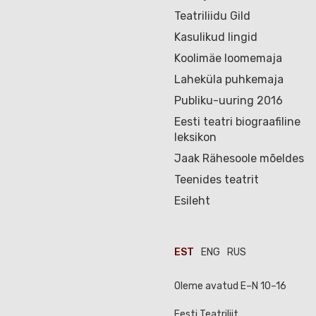
Teatriliidu Gild
Kasulikud lingid
Koolimäe loomemaja
Laheküla puhkemaja
Publiku-uuring 2016
Eesti teatri biograafiline
leksikon
Jaak Rähesoole mõeldes
Teenides teatrit
Esileht
EST
ENG
RUS
Oleme avatud E–N 10–16
Eesti Teatriliit