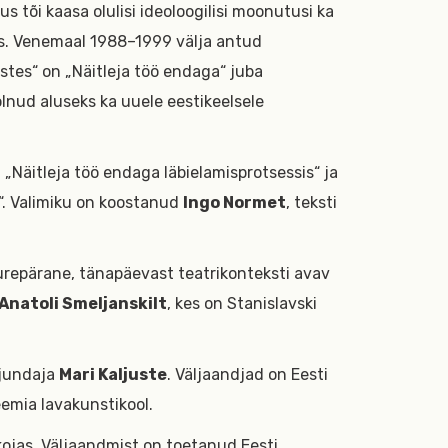
us tõi kaasa olulisi ideoloogilisi moonutusi ka
es. Venemaal 1988–1999 välja antud
stes“ on „Näitleja töö endaga“ juba
olnud aluseks ka uuele eestikeelsele
„Näitleja töö endaga läbielamisprotsessis“ ja
“. Valimiku on koostanud
Ingo Normet
, teksti
uurepärane, tänapäevast teatrikonteksti avav
Anatoli Smeljanskilt
, kes on Stanislavski
jundaja
Mari Kaljuste
. Väljaandjad on Eesti
eemia lavakunstikool.
ojas. Väljaandmist on toetanud Eesti