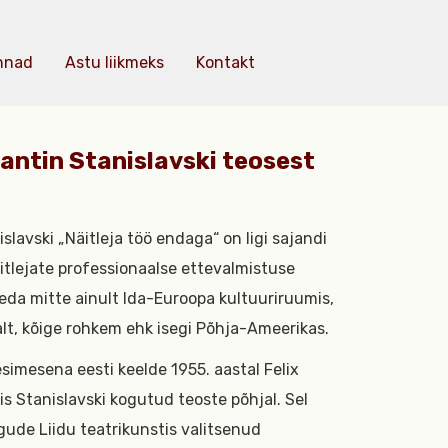
nnad
Astu liikmeks
Kontakt
antin Stanislavski teosest
slavski „Näitleja töö endaga“ on ligi sajandi
itlejate professionaalse ettevalmistuse
eda mitte ainult Ida-Euroopa kultuuriruumis,
alt, kõige rohkem ehk isegi Põhja-Ameerikas.
simesena eesti keelde 1955. aastal Felix
is Stanislavski kogutud teoste põhjal. Sel
gude Liidu teatrikunstis valitsenud