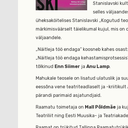
Stanislavski kult
selles väljaand
üheksaköitelises Stanislavski „Kogutud teo
märkimisväärselt täielikumal kujul, mis on 
väljaandele.
„Näitleja töö endaga“ koosneb kahes osast: 
„Näitleja töö endaga kehastamisprotsessis
tõlkinud
Enn Siimer
ja
Anu Lamp
.
Mahukale teosele on lisatud ulatuslik ja s
eessõna vene teatriteadlaselt ja -kriitikult
pärandi parimaid asjatundjaid.
Raamatu toimetaja on
Mall Põldmäe
ja ku
Teatriliit ning Eesti Muusika- ja Teatriakad
Raamat on trükitud Tallinna Raamatutrükik