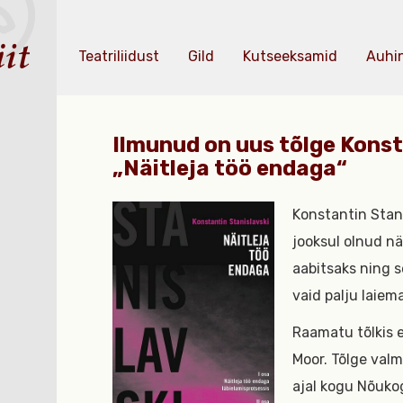
Teatriliidust
Gild
Kutseeksamid
Auhi
Ilmunud on uus tõlge Konst
„Näitleja töö endaga“
Konstantin Stani
jooksul olnud nä
aabitsaks ning s
vaid palju laiem
Raamatu tõlkis e
Moor. Tõlge valm
ajal kogu Nõuko