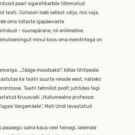
rdusid paari sigaretikarbile tõmmatud
 teati: Jürisson loeb sellest välja, mis vaja,
leb oma tollaste igapäevaste
tnikud – suurepärane, nii eriilmeline,
e vaimuloomingut minul koos oma meistritega on
umoriga. „Jääge moodsaks!“, kõlas tihtipeale
astutas ka teatri suurte reiside eest, näiteks
rontosse. Teatri tehnilist poolt juhtides tegi
astatud Kruusvalli „Hullumeelne professor,
Tagasi Vargamäele“, Mati Undi lavastatud
is peaaegu sama kaua veel teinegi, laiemale