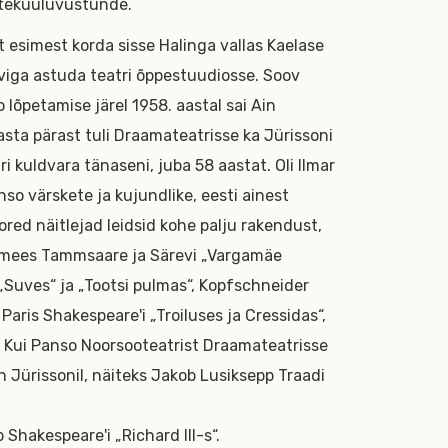
 ühtekuuluvustunde.
 esimest korda sisse Halinga vallas Kaelase
iga astuda teatri õppestuudiosse. Soov
o lõpetamise järel 1958. aastal sai Ain
asta pärast tuli Draamateatrisse ka Jürissoni
i kuldvara tänaseni, juba 58 aastat. Oli Ilmar
o värskete ja kujundlike, eesti ainest
red näitlejad leidsid kohe palju rakendust,
emees Tammsaare ja Särevi „Vargamäe
 „Suves“ ja „Tootsi pulmas“, Kopfschneider
aris Shakespeare'i „Troiluses ja Cressidas“,
. Kui Panso Noorsooteatrist Draamateatrisse
in Jürissonil, näiteks Jakob Lusiksepp Traadi
Shakespeare'i „Richard III-s“.