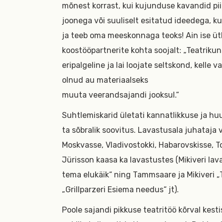
mõnest korrast, kui kujunduse kavandid pii
joonega või suuliselt esitatud ideedega, kuid
ja teeb oma meeskonnaga teoks! Ain ise üt
koostööpartnerite kohta soojalt: „Teatrikuns
eripalgeline ja lai loojate seltskond, kell
olnud au materiaalseks
muuta veerandsajandi jooksul.“
Suhtlemiskarid ületati kannatlikkuse ja hu
ta sõbralik soovitus. Lavastusala juhataja v
Moskvasse, Vladivostokki, Habarovskisse, To
Jürisson kaasa ka lavastustes (Mikiveri lav
tema elukäik“ ning Tammsaare ja Mikiveri „
„Grillparzeri Esiema needus“ jt).
Poole sajandi pikkuse teatritöö kõrval kest