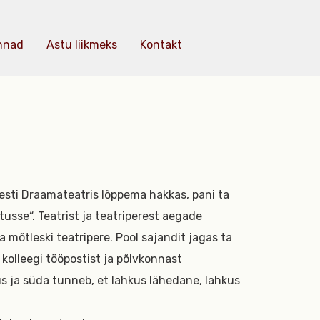
nnad
Astu liikmeks
Kontakt
Eesti Draamateatris lõppema hakkas, pani ta
sse“. Teatrist ja teatriperest aegade
ja mõtleski teatripere. Pool sajandit jagas ta
 kolleegi tööpostist ja põlvkonnast
us ja süda tunneb, et lahkus lähedane, lahkus