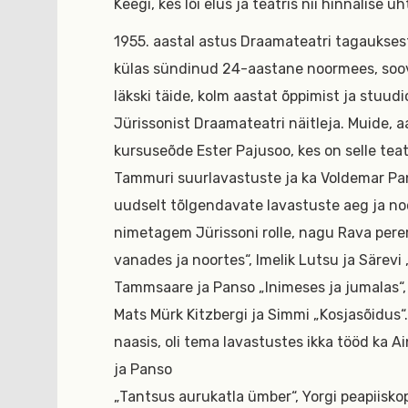
Keegi, kes lõi elus ja teatris nii hinnalise
1955. aastal astus Draamateatri tagauksest
külas sündinud 24-aastane noormees, soov
läkski täide, kolm aastat õppimist ja stuudi
Jürissonist Draamateatri näitleja. Muide, a
kursuseõde Ester Pajusoo, kes on selle teatr
Tammuri suurlavastuste ja ka Voldemar Pans
uudselt tõlgendavate lavastuste aeg ja noo
nimetagem Jürissoni rolle, nagu Rava per
vanades ja noortes“, Imelik Lutsu ja Särevi
Tammsaare ja Panso „Inimeses ja jumalas“, P
Mats Mürk Kitzbergi ja Simmi „Kosjasõidus“
naasis, oli tema lavastustes ikka tööd ka A
ja Panso
„Tantsus aurukatla ümber“, Yorgi peapiiskop 