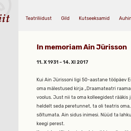
Teatriliidust
Gild
Kutseeksamid
Auhi
In memoriam Ain Jürisson
11. X 1931 – 14. XI 2017
Kui Ain Jürissoni ligi 50-aastane tööpäev 
oma mälestused kirja „Draamateatri raamatu
voolus. Just nii ta oma kolleegidest rääkis 
heldelt seda peretunnet, ta oli teatris oma,
sõltumata. Ain sidus inimesi. Nüüd ta lahk
keegi perest.