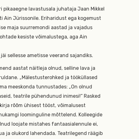
i pikaaegne lavastusala juhataja Jaan Mikkel
ti Ain Jürissonile. Eriharidust ega kogemust
lise maja suurremondi aastad ja vajadus
htade kesiste võimalustega, aga Ain
 jäi sellesse ametisse veerand sajandiks.
nd aastat näitleja olnud, selline lava ja
aruldane. „Mälestusterohked ja tööküllased
a oma meeskonda tunnustades: „On olnud
raseid, teatrile pühendunud inimesi!“ Rasked
kirja rõõm ühisest tööst, võimalusest
nnukamgi loominguline mõttelend. Kolleegide
lnud loojate mistahes fantaasialennule ei,
a ja olukord lahendada. Teatrilegend räägib