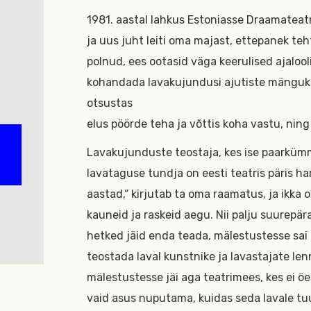
1981. aastal lahkus Estoniasse Draamateatr
ja uus juht leiti oma majast, ettepanek teh
polnud, ees ootasid väga keerulised ajaloo
kohandada lavakujundusi ajutiste mänguko
otsustas
elus pöörde teha ja võttis koha vastu, ning
Lavakujunduste teostaja, kes ise paarkümme
lavataguse tundja on eesti teatris päris h
aastad,“ kirjutab ta oma raamatus, ja ikk
kauneid ja raskeid aegu. Nii palju suurepä
hetked jäid enda teada, mälestustesse sai 
teostada laval kunstnike ja lavastajate le
mälestustesse jäi aga teatrimees, kes ei öe
vaid asus nuputama, kuidas seda lavale tuu