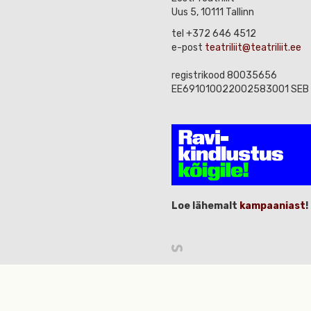
Uus 5, 10111 Tallinn
tel +372 646 4512
e-post
teatriliit@teatriliit.ee
registrikood 80035656
EE691010022002583001 SEB
Loe lähemalt
kampaaniast
!