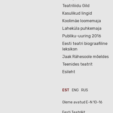
Teatriliidu Gild
Kasulikud lingid
Koolimäe loomemaja
Laheküla puhkemaja
Publiku-uuring 2016
Eesti teatri biograafiline
leksikon
Jaak Rähesoole mõeldes
Teenides teatrit
Esileht
EST
ENG
RUS
Oleme avatud E–N 10–16
Eesti Teatriliit