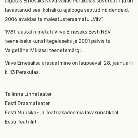
algatas Ernesaks Nõva vallas Perakülas suveteatri ja on
lavastanud seal kohaliku ajalooga seotud näidendeid.
2006 avaldas ta mälestusteraamatu „Viiv“.
1981. aastal nimetati Viive Ernesaks Eesti NSV
teeneliseks kunstitegelaseks ja 2001 pälvis ta
Valgetähe IV klassi teenetemärgi.
Viive Ernesaksa ärasaatmine on laupäeval, 28. jaanuaril
kl 13 Perakülas.
Tallinna Linnateater
Eesti Draamateater
Eesti Muusika- ja Teatriakadeemia lavakunstikool
Eesti Teatriliit