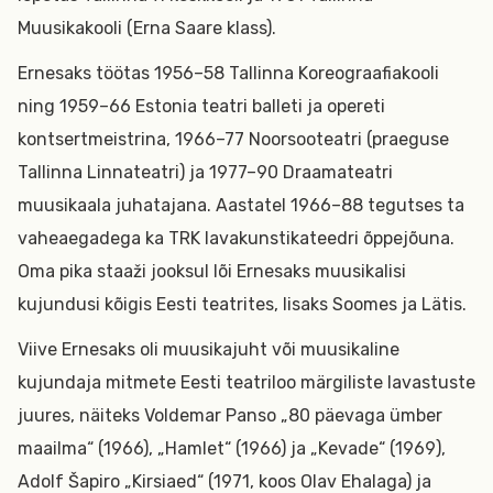
Muusikakooli (Erna Saare klass).
Ernesaks töötas 1956–58 Tallinna Koreograafiakooli
ning 1959–66 Estonia teatri balleti ja opereti
kontsertmeistrina, 1966–77 Noorsooteatri (praeguse
Tallinna Linnateatri) ja 1977–90 Draamateatri
muusikaala juhatajana. Aastatel 1966–88 tegutses ta
vaheaegadega ka TRK lavakunstikateedri õppejõuna.
Oma pika staaži jooksul lõi Ernesaks muusikalisi
kujundusi kõigis Eesti teatrites, lisaks Soomes ja Lätis.
Viive Ernesaks oli muusikajuht või muusikaline
kujundaja mitmete Eesti teatriloo märgiliste lavastuste
juures, näiteks Voldemar Panso „80 päevaga ümber
maailma“ (1966), „Hamlet“ (1966) ja „Kevade“ (1969),
Adolf Šapiro „Kirsiaed“ (1971, koos Olav Ehalaga) ja