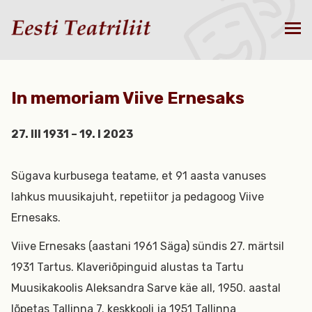
In memoriam Viive Ernesaks
27. III 1931 – 19. I 2023
Sügava kurbusega teatame, et 91 aasta vanuses
lahkus muusikajuht, repetiitor ja pedagoog Viive
Ernesaks.
Viive Ernesaks (aastani 1961 Säga) sündis 27. märtsil
1931 Tartus. Klaveriõpinguid alustas ta Tartu
Muusikakoolis Aleksandra Sarve käe all, 1950. aastal
lõpetas Tallinna 7. keskkooli ja 1951 Tallinna