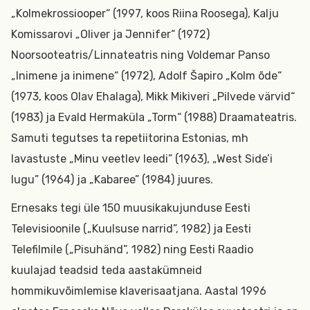
„Kolmekrossiooper“ (1997, koos Riina Roosega), Kalju
Komissarovi „Oliver ja Jennifer“ (1972)
Noorsooteatris/Linnateatris ning Voldemar Panso
„Inimene ja inimene“ (1972), Adolf Šapiro „Kolm õde“
(1973, koos Olav Ehalaga), Mikk Mikiveri „Pilvede värvid“
(1983) ja Evald Hermaküla „Torm“ (1988) Draamateatris.
Samuti tegutses ta repetiitorina Estonias, mh
lavastuste „Minu veetlev leedi” (1963), „West Side’i
lugu” (1964) ja „Kabaree” (1984) juures.
Ernesaks tegi üle 150 muusikakujunduse Eesti
Televisioonile („Kuulsuse narrid”, 1982) ja Eesti
Telefilmile („Pisuhänd”, 1982) ning Eesti Raadio
kuulajad teadsid teda aastakümneid
hommikuvõimlemise klaverisaatjana. Aastal 1996