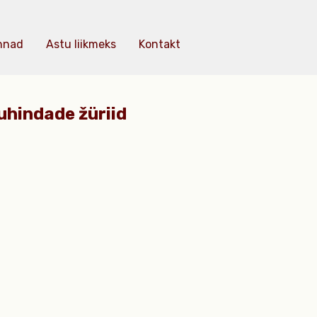
nnad
Astu liikmeks
Kontakt
uhindade žüriid