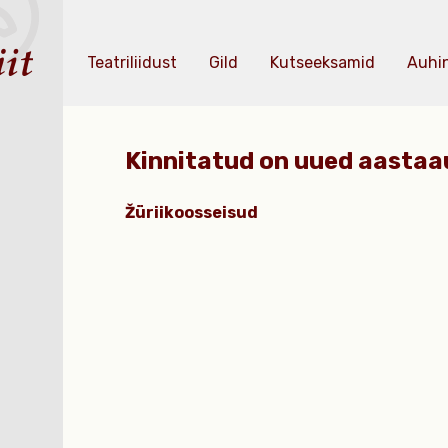
Teatriliidust
Gild
Kutseeksamid
Auhi
Kinnitatud on uued aastaa
Žüriikoosseisud