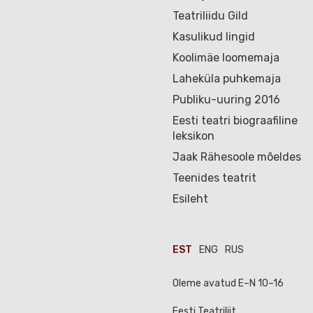
Teatriliidu Gild
Kasulikud lingid
Koolimäe loomemaja
Laheküla puhkemaja
Publiku-uuring 2016
Eesti teatri biograafiline
leksikon
Jaak Rähesoole mõeldes
Teenides teatrit
Esileht
EST
ENG
RUS
Oleme avatud E–N 10–16
Eesti Teatriliit