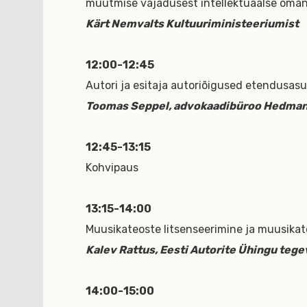
muutmise vajadusest intellektuaalse omand
Kärt Nemvalts Kultuuriministeeriumist
12:00-12:45
Autori ja esitaja autoriõigused etendusasu
Toomas Seppel, advokaadibüroo Hedman P
12:45-13:15
Kohvipaus
13:15-14:00
Muusikateoste litsenseerimine ja muusika
Kalev Rattus, Eesti Autorite Ühingu tege
14:00-15:00