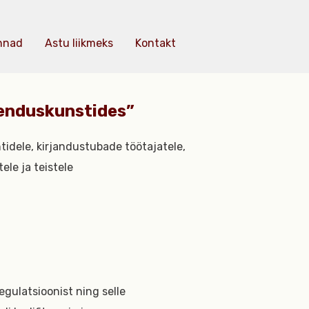
nnad
Astu liikmeks
Kontakt
tenduskunstides”
idele, kirjandustubade töötajatele,
ele ja teistele
gulatsioonist ning selle