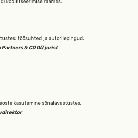
i kodifitseerimise raames,
tustes; töösuhted ja autorilepingud,
artners & CO OÜ jurist
teoste kasutamine sõnalavastustes,
vdirektor