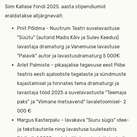
Siim Kallase fondi 2025. aasta stipendiumid
eraldatakse alljärgnevalt:
Priit Põldma - Nuutrum Teatri suvelavastuse
"Süütu" (autorid Madis Kõiv ja Sulev Keedus)
lavastaja dramaturg ja Vanemuise lavastuse
"Palavik" autor ja lavastusdramaturg 5 000€
Arlet Palmiste – pikaajalise tegevuse eest Piibe
teatris eesti ajalooliste tegelaste ja sündmuste
kajastamisel ja hinnates tema dramaturgi ja
lavastaja tööd 2025 a suvelavastuste "Teemaja
paks" ja "Viimane metsavend" lavaletoomisel- 2
000 €
Margus Kasterpalu – lavakava "Siuru sügis" idee-
ja tekstiautorile ning lavastuse luuleteatris