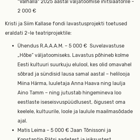
"Valhalla" 2025 aastal väljatoomise initsiaatorile -
2 000 €
Kristi ja Siim Kallase fondi lavastusprojekti toetused
eraldati 2-le teatriprojektile:
Ühendus R.A.A.A.M. – 5 000 € Suvelavastuse
„Hõbe“ väljatoomiseks. Lavastus põhineb kolme
Eesti kultuuri suurkuju elulool, kes olid omavahel
sõbrad ja sündisid lausa samal aastal – helilooja
Miina Härma, luuletaja Anna Haava ning laulja
Aino Tamm – ning jutustab hingemineva loo
eestlaste iseseisvuspüüdlusest, õigusest oma
keelele, kultuurile, loole ja laulule maailmasõdade
ajal.
Matis Leima – 5 000 € Jaan Tõnissoni ja
Konstantin Pätsi aadetest ja isiksustest