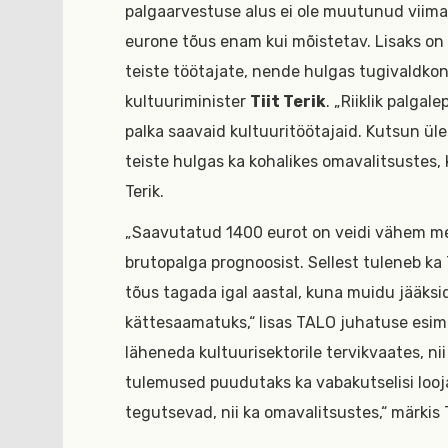
palgaarvestuse alus ei ole muutunud viima
eurone tõus enam kui mõistetav. Lisaks on 
teiste töötajate, nende hulgas tugivaldkon
kultuuriminister
Tiit Terik
. „Riiklik palga
palka saavaid kultuuritöötajaid. Kutsun üle
teiste hulgas ka kohalikes omavalitsustes, 
Terik.
„Saavutatud 1400 eurot on veidi vähem mei
brutopalga prognoosist. Sellest tuleneb k
tõus tagada igal aastal, kuna muidu jääksid
kättesaamatuks,“ lisas TALO juhatuse esi
läheneda kultuurisektorile tervikvaates, ni
tulemused puudutaks ka vabakutselisi loojaid
tegutsevad, nii ka omavalitsustes,“ märkis 