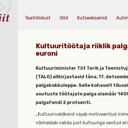
Teatriliidust
Gild
Kutseeksamid
Auhi
Kultuuritöötaja riiklik pa
euroni
Kultuuriminister Tiit Terik ja Teenist
(TALO) allkirjastasid täna, 17. detsemb
palgakokkuleppe. Selle kohaselt tõuse
asutuste töötajate palga alamäär 1400 
palgafondi 2 protsenti.
„Kultuurivaldkond vajab motiveeritud inimes
võimaldab valida just kultuuriga seotud er