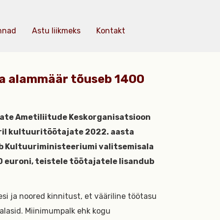
nnad
Astu liikmeks
Kontakt
lga alammäär tõuseb 1400
ujate Ametiliitude Keskorganisatsioon
ril kultuuritöötajate 2022. aasta
b Kultuuriministeeriumi valitsemisala
euroni, teistele töötajatele lisandub
i ja noored kinnitust, et vääriline töötasu
ialasid. Miinimumpalk ehk kogu