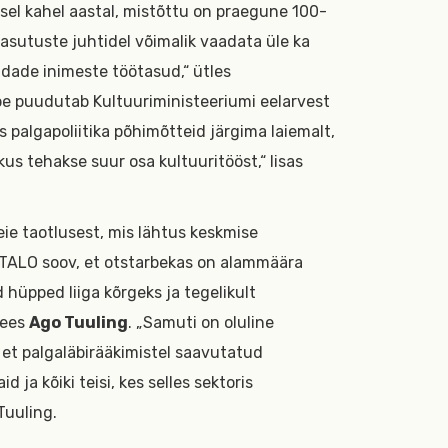
sel kahel aastal, mistõttu on praegune 100-
asutuste juhtidel võimalik vaadata üle ka
dade inimeste töötasud,“ ütles
lepe puudutab Kultuuriministeeriumi eelarvest
s palgapoliitika põhimõtteid järgima laiemalt,
kus tehakse suur osa kultuuritööst,“ lisas
e taotlusest, mis lähtus keskmise
a TALO soov, et otstarbekas on alammäära
 hüpped liiga kõrgeks ja tegelikult
mees
Ago Tuuling
. „Samuti on oluline
i et palgaläbirääkimistel saavutatud
 ja kõiki teisi, kes selles sektoris
Tuuling.