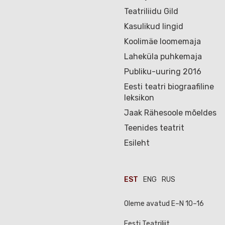
Teatriliidu Gild
Kasulikud lingid
Koolimäe loomemaja
Laheküla puhkemaja
Publiku-uuring 2016
Eesti teatri biograafiline
leksikon
Jaak Rähesoole mõeldes
Teenides teatrit
Esileht
EST
ENG
RUS
Oleme avatud E–N 10–16
Eesti Teatriliit