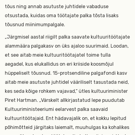
tõus ning annab asutuste juhtidele vabaduse
otsustada, kuidas oma töötajate palka tõsta lisaks
tõusnud miinimumpalgale.
„Järgmisel aastal riigilt palka saavate kultuuritöötajate
alammäära palgakasv on üks ajaloo suurimaid. Loodan,
et see aitab meie kultuuritöötajatel toime tulla
aegadel, kus elukallidus on eri kriiside koosmõjul
hüppeliselt tõusnud. 15-protsendiline palgafondi kasv
aitab meie asutuste juhtidel vääriliselt tasustada neid,
kes seda kõige rohkem vajavad,“ ütles kultuuriminister
Piret Hartman. „Värskelt allkirjastatud lepe puudutab
Kultuuriministeeriumi eelarvest palka saavaid
kultuuritöötajaid. Ent hädavajalik on, et kokku lepitud
põhimõtteid järgitaks laiemalt, muuhulgas ka kohalikes