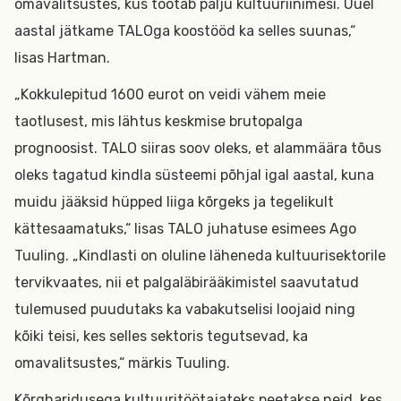
omavalitsustes, kus töötab palju kultuuriinimesi. Uuel
aastal jätkame TALOga koostööd ka selles suunas,“
lisas Hartman.
„Kokkulepitud 1600 eurot on veidi vähem meie
taotlusest, mis lähtus keskmise brutopalga
prognoosist. TALO siiras soov oleks, et alammäära tõus
oleks tagatud kindla süsteemi põhjal igal aastal, kuna
muidu jääksid hüpped liiga kõrgeks ja tegelikult
kättesaamatuks,“ lisas TALO juhatuse esimees Ago
Tuuling. „Kindlasti on oluline läheneda kultuurisektorile
tervikvaates, nii et palgaläbirääkimistel saavutatud
tulemused puudutaks ka vabakutselisi loojaid ning
kõiki teisi, kes selles sektoris tegutsevad, ka
omavalitsustes,“ märkis Tuuling.
Kõrgharidusega kultuuritöötajateks peetakse neid, kes