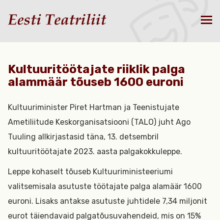
Kultuuritöötajate riiklik palga
alammäär tõuseb 1600 euroni
Kultuuriminister Piret Hartman ja Teenistujate
Ametiliitude Keskorganisatsiooni (TALO) juht Ago
Tuuling allkirjastasid täna, 13. detsembril
kultuuritöötajate 2023. aasta palgakokkuleppe.
Leppe kohaselt tõuseb Kultuuriministeeriumi
valitsemisala asutuste töötajate palga alamäär 1600
euroni. Lisaks antakse asutuste juhtidele 7,34 miljonit
eurot täiendavaid palgatõusuvahendeid, mis on 15%