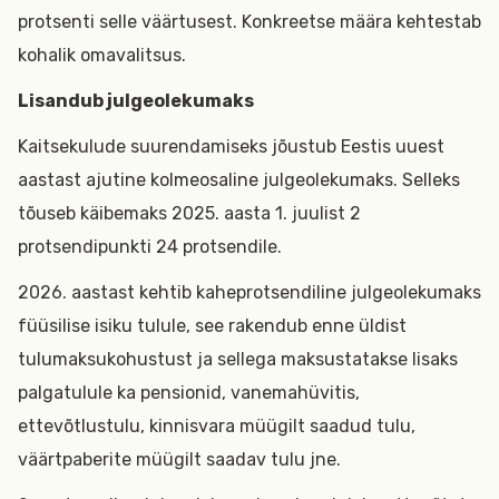
protsenti selle väärtusest. Konkreetse määra kehtestab
kohalik omavalitsus.
Lisandub julgeolekumaks
Kaitsekulude suurendamiseks jõustub Eestis uuest
aastast ajutine kolmeosaline julgeolekumaks. Selleks
tõuseb käibemaks 2025. aasta 1. juulist 2
protsendipunkti 24 protsendile.
2026. aastast kehtib kaheprotsendiline julgeolekumaks
füüsilise isiku tulule, see rakendub enne üldist
tulumaksukohustust ja sellega maksustatakse lisaks
palgatulule ka pensionid, vanemahüvitis,
ettevõtlustulu, kinnisvara müügilt saadud tulu,
väärtpaberite müügilt saadav tulu jne.