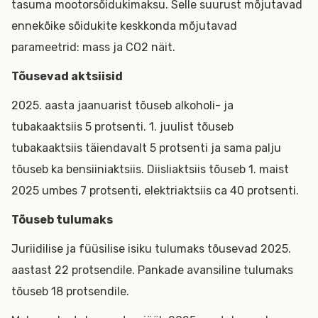
tasuma mootorsõidukimaksu. Selle suurust mõjutavad
ennekõike sõidukite keskkonda mõjutavad
parameetrid: mass ja CO2 näit.
Tõusevad aktsiisid
2025. aasta jaanuarist tõuseb alkoholi- ja
tubakaaktsiis 5 protsenti. 1. juulist tõuseb
tubakaaktsiis täiendavalt 5 protsenti ja sama palju
tõuseb ka bensiiniaktsiis. Diisliaktsiis tõuseb 1. maist
2025 umbes 7 protsenti, elektriaktsiis ca 40 protsenti.
Tõuseb tulumaks
Juriidilise ja füüsilise isiku tulumaks tõusevad 2025.
aastast 22 protsendile. Pankade avansiline tulumaks
tõuseb 18 protsendile.