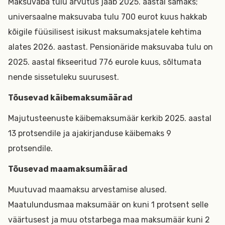
Maksuvaba tulu arvutus jääb 2025. aastal samaks;
universaalne maksuvaba tulu 700 eurot kuus hakkab
kõigile füüsilisest isikust maksumaksjatele kehtima
alates 2026. aastast. Pensionäride maksuvaba tulu on
2025. aastal fikseeritud 776 eurole kuus, sõltumata
nende sissetuleku suurusest.
Tõusevad käibemaksumäärad
Majutusteenuste käibemaksumäär kerkib 2025. aastal
13 protsendile ja ajakirjanduse käibemaks 9
protsendile.
Tõusevad maamaksumäärad
Muutuvad maamaksu arvestamise alused.
Maatulundusmaa maksumäär on kuni 1 protsent selle
väärtusest ja muu otstarbega maa maksumäär kuni 2