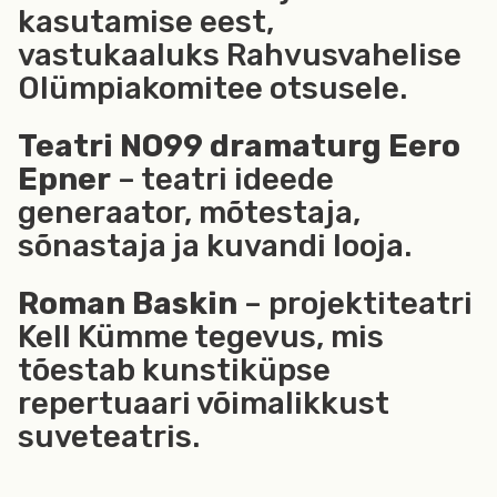
kasutamise eest,
vastukaaluks Rahvusvahelise
Olümpiakomitee otsusele.
Teatri NO99 dramaturg Eero
Epner
– teatri ideede
generaator, mõtestaja,
sõnastaja ja kuvandi looja.
Roman Baskin
– projektiteatri
Kell Kümme tegevus, mis
tõestab kunstiküpse
repertuaari võimalikkust
suveteatris.