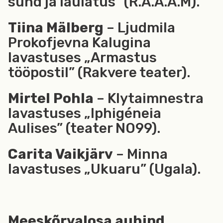
sünd ja laulatus” (R.A.A.A.M).
Tiina Mälberg
– Ljudmila
Prokofjevna Kalugina
lavastuses „Armastus
tööpostil” (Rakvere teater).
Mirtel Pohla
– Klytaimnestra
lavastuses „Iphigéneia
Aulises” (teater NO99).
Carita Vaikjärv
– Minna
lavastuses „Ukuaru” (Ugala).
Meeskõrvalosa auhind