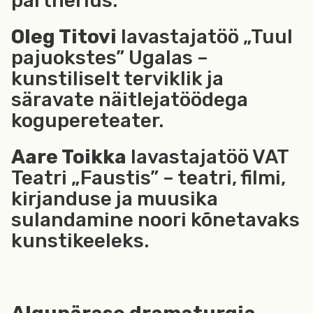
partnerlus.
Oleg Titovi
lavastajatöö „Tuul
pajuokstes” Ugalas –
kunstiliselt terviklik ja
säravate näitlejatöödega
kogupereteater.
Aare Toikka
lavastajatöö VAT
Teatri „Faustis” – teatri, filmi,
kirjanduse ja muusika
sulandamine noori kõnetavaks
kunstikeeleks.