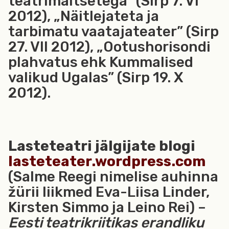
teatrimaitsetega” (Sirp 7. VI
2012), „Näitlejateta ja
tarbimatu vaatajateater” (Sirp
27. VII 2012), „Ootushorisondi
plahvatus ehk Kummalised
valikud Ugalas” (Sirp 19. X
2012).
Lasteteatri jälgijate blogi
lasteteater.wordpress.com
(Salme Reegi nimelise auhinna
žürii liikmed Eva-Liisa Linder,
Kirsten Simmo ja Leino Rei) –
Eesti teatrikriitikas erandliku