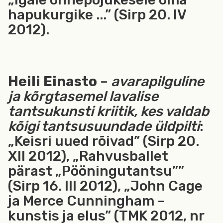
hapukurgike ...” (Sirp 20. IV
2012).
Heili Einasto
–
avarapilguline
ja kõrgtasemel lavalise
tantsukunsti kriitik, kes valdab
kõigi tantsusuundade üldpilti
:
„Keisri uued rõivad” (Sirp 20.
XII 2012), „Rahvusballet
pärast „Pööningutantsu””
(Sirp 16. III 2012), „John Cage
ja Merce Cunningham –
kunstis ja elus” (TMK 2012, nr