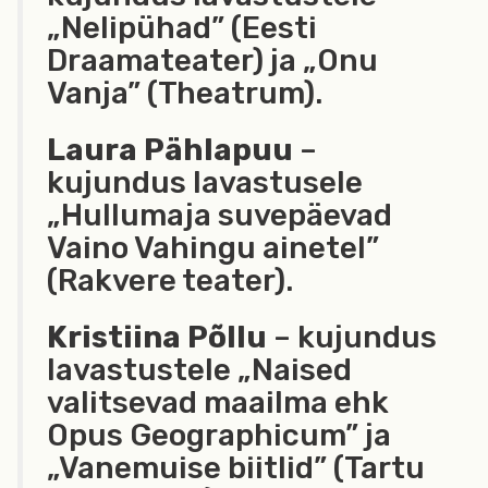
„Nelipühad” (Eesti
Draamateater) ja „Onu
Vanja” (Theatrum).
Laura Pählapuu
–
kujundus lavastusele
„Hullumaja suvepäevad
Vaino Vahingu ainetel”
(Rakvere teater).
Kristiina Põllu
– kujundus
lavastustele „Naised
valitsevad maailma ehk
Opus Geographicum” ja
„Vanemuise biitlid” (Tartu