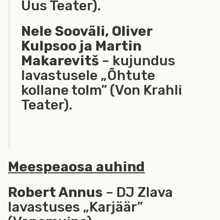
Uus Teater).
Nele Sooväli, Oliver
Kulpsoo ja Martin
Makarevitš
– kujundus
lavastusele „Õhtute
kollane tolm” (Von Krahli
Teater).
Meespeaosa auhind
Robert Annus
– DJ Zlava
lavastuses „Karjäär”