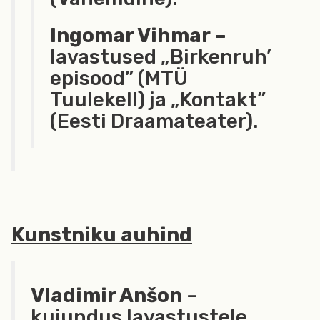
Ingomar Vihmar –
lavastused „Birkenruh’
episood” (MTÜ
Tuulekell) ja „Kontakt”
(Eesti Draamateater).
Kunstniku auhind
Vladimir Anšon
–
kujundus lavastustele