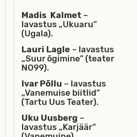
Madis Kalmet
–
lavastus „Ukuaru”
(Ugala).
Lauri Lagle
– lavastus
„Suur õgimine” (teater
NO99).
Ivar Põllu
– lavastus
„Vanemuise biitlid”
(Tartu Uus Teater).
Uku Uusberg
–
lavastus „Karjäär”
(Vanemuine).