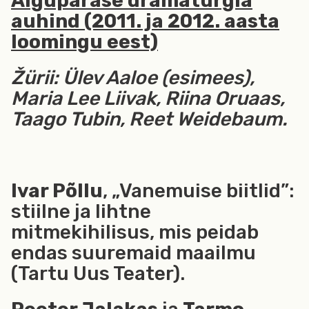
Algupärase dramaturgia
auhind (2011. ja 2012. aasta
loomingu eest)
Žürii: Ülev Aaloe (esimees),
Maria Lee Liivak, Riina Oruaas,
Taago Tubin, Reet Weidebaum.
Ivar Põllu
, „Vanemuise biitlid”:
stiilne ja lihtne
mitmekihilisus, mis peidab
endas suuremaid maailmu
(Tartu Uus Teater).