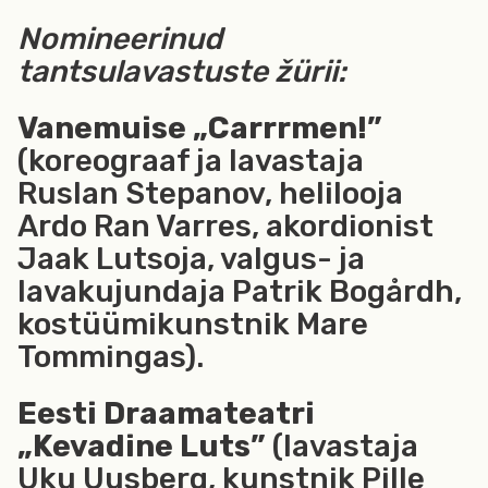
Nomineerinud
tantsulavastuste žürii:
Vanemuise „Carrrmen!”
(koreograaf ja lavastaja
Ruslan Stepanov, helilooja
Ardo Ran Varres, akordionist
Jaak Lutsoja, valgus- ja
lavakujundaja Patrik Bogårdh,
kostüümikunstnik Mare
Tommingas).
Eesti Draamateatri
„Kevadine Luts”
(lavastaja
Uku Uusberg, kunstnik Pille