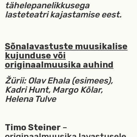
tähelepanelikkusega
lasteteatri kajastamise eest.
Sõnalavastuste
muusikalise
kujunduse
või
originaalmuusika auhind
Žürii: Olav Ehala (esimees),
Kadri Hunt, Margo Kõlar,
Helena Tulve
Timo Steiner
–
originaalmuusika lavastusele