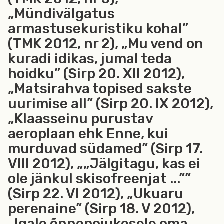
„Mündivälgatus
armastusekuristiku kohal”
(TMK 2012, nr 2), „Mu vend on
kuradi idikas, jumal teda
hoidku” (Sirp 20. XII 2012),
„Matsirahva topised sakste
uurimise all” (Sirp 20. IX 2012),
„Klaasseinu purustav
aeroplaan ehk Enne, kui
murduvad südamed” (Sirp 17.
VIII 2012), „„Jälgitagu, kas ei
ole jänkul skisofreenjat ...””
(Sirp 22. VI 2012), „Ukuaru
perenaine” (Sirp 18. V 2012),
„Igale õnnepojukesele oma