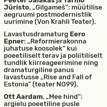
Peeter Jalakas
ja
Tarmo
Jüristo
, „Gilgameš”: müütilise
aegruumi postmodernistlik
uurimine (Von Krahli Teater).
Lavastusdramaturg
Eero
Epner
: „Reformierakonna
juhatuse koosolek” kui
poeetiliselt terav ja poliitiliselt
tundlik kiirreageerimine ning
dramaturgiline panus
lavastusse „Rise and Fall of
Estonia” (teater NO99).
Ott Aardam
, „Mee hind”:
argielu poeetiline pusle