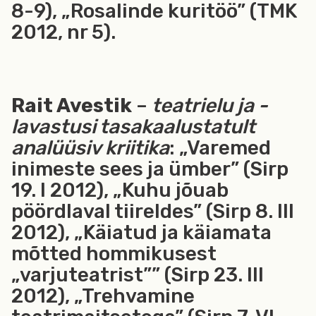
8-9), „Rosalinde kuritöö” (TMK
2012, nr 5).
Rait Avestik
–
teatrielu ja -
lavastusi tasakaalustatult
analüüsiv kriitika
: „Varemed
inimeste sees ja ümber” (Sirp
19. I 2012), „Kuhu jõuab
pöördlaval tiireldes” (Sirp 8. III
2012), „Käiatud ja käiamata
mõtted hommikusest
„varjuteatrist”” (Sirp 23. III
2012), „Trehvamine