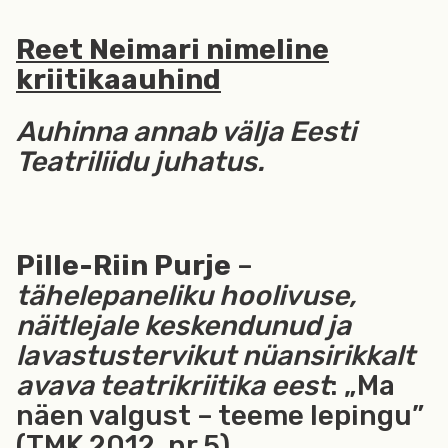
Reet Neimari nimeline
kriitikaauhind
Auhinna annab välja Eesti
Teatriliidu juhatus.
Pille-Riin Purje
–
tähelepaneliku hoolivuse,
näitlejale keskendunud ja
lavastustervikut nüansirikkalt
avava teatrikriitika eest
: „Ma
näen valgust – teeme lepingu”
(TMK 2012, nr 5),