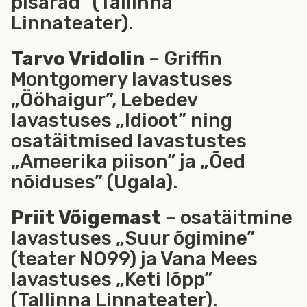
pisarad” (Tallinna
Linnateater).
Tarvo Vridolin
– Griffin
Montgomery lavastuses
„Ööhaigur”, Lebedev
lavastuses „Idioot” ning
osatäitmised lavastustes
„Ameerika piison” ja „Õed
nõiduses” (Ugala).
Priit Võigemast
– osatäitmine
lavastuses „Suur õgimine”
(teater NO99) ja Vana Mees
lavastuses „Keti lõpp”
(Tallinna Linnateater).