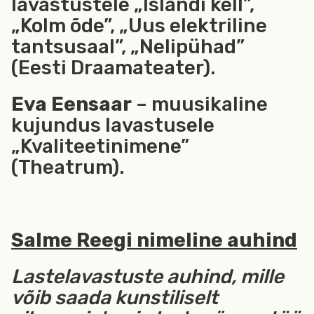
lavastustele „Islandi kell”,
„Kolm õde”, „Uus elektriline
tantsusaal”, „Nelipühad”
(Eesti Draamateater).
Eva Eensaar
– muusikaline
kujundus lavastusele
„Kvaliteetinimene”
(Theatrum).
Salme Reegi
nimeline
auhind
Lastelavastuste auhind, mille
võib saada kunstiliselt