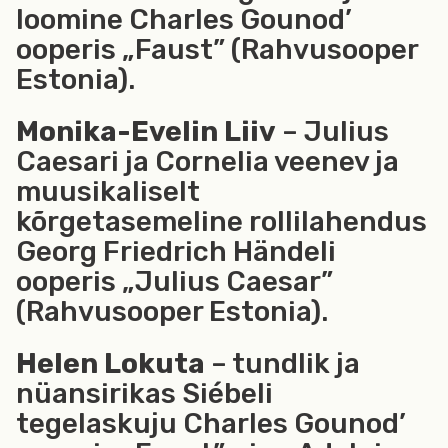
loomine Charles Gounod’
ooperis „Faust” (Rahvusooper
Estonia).
Monika-Evelin Liiv
– Julius
Caesari ja Cornelia veenev ja
muusikaliselt
kõrgetasemeline rollilahendus
Georg Friedrich Händeli
ooperis „Julius Caesar”
(Rahvusooper Estonia).
Helen Lokuta
– tundlik ja
nüansirikas Siébeli
tegelaskuju Charles Gounod’