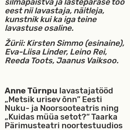
silmapaistva ja lastepärase töö
eest nii lavastaja, näitleja,
kunstnik kui ka iga teine
lavastuse osaline.
Žürii: Kirsten Simmo (esinaine),
Eva-Liisa Linder, Leino Rei,
Reeda Toots, Jaanus Vaiksoo.
Anne Türnpu
lavastajatööd
„Metsik urisev õnn” Eesti
Nuku- ja Noorsooteatris ning
„Kuidas müüa setot?“ Taarka
Pärimusteatri noortestuudios