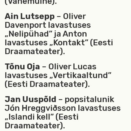
(Vanemuine).
Ain Lutsepp
– Oliver
Davenport lavastuses
„Nelipühad” ja Anton
lavastuses „Kontakt” (Eesti
Draamateater).
Tõnu Oja
– Oliver Lucas
lavastuses „Vertikaaltund”
(Eesti Draamateater).
Jan Uuspõld
– popsitalunik
Jón Hreggviðsson lavastuses
„Islandi kell” (Eesti
Draamateater).