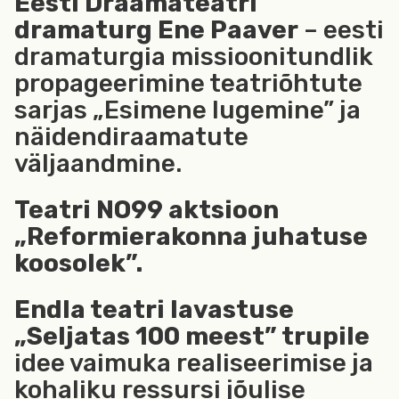
Eesti Draamateatri
dramaturg Ene Paaver
– eesti
dramaturgia missioonitundlik
propageerimine teatriõhtute
sarjas „Esimene lugemine” ja
näidendiraamatute
väljaandmine.
Teatri NO99 aktsioon
„Reformierakonna juhatuse
koosolek”.
Endla teatri lavastuse
„Seljatas 100 meest” trupile
idee vaimuka realiseerimise ja
kohaliku ressursi jõulise