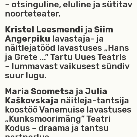
– otsinguline, eluline ja sütitav
noorteteater.
Kristel Leesmendi
ja
Siim
Angerpiku
lavastaja- ja
näitlejatööd lavastuses „Hans
ja Grete ...” Tartu Uues Teatris
– lummavast vaikusest sündiv
suur lugu.
Maria Soometsa
ja
Julia
Kaškovskaja
näitleja-tantsija
koostöö Vanemuise lavastuses
„Kunksmoorimäng” Teatri
Kodus – draama ja tantsu