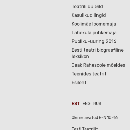
Teatriliidu Gild
Kasulikud lingid
Koolimäe loomemaja
Laheküla puhkemaja
Publiku-uuring 2016
Eesti teatri biograafiline
leksikon
Jaak Rähesoole mõeldes
Teenides teatrit
Esileht
EST
ENG
RUS
Oleme avatud E–N 10–16
Eesti Teatriliit