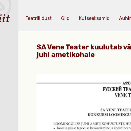
Teatriliidust
Gild
Kutseeksamid
Auhi
SA Vene Teater kuulutab vä
juhi ametikohale