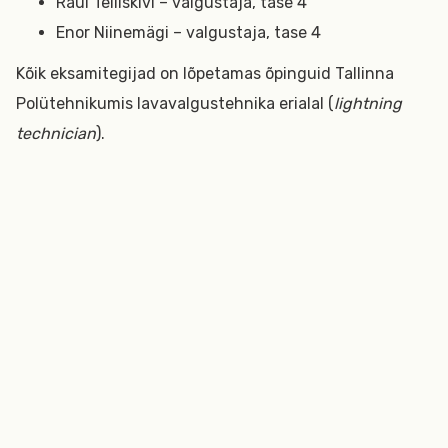
Raul Telliskivi – valgustaja, tase 4
Enor Niinemägi – valgustaja, tase 4
Kõik eksamitegijad on lõpetamas õpinguid Tallinna
Polütehnikumis lavavalgustehnika erialal (
lightning
technician
).