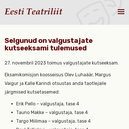
Selgunud on valgustajate
kutseeksami tulemused
27. novembril 2023 toimus valgustajate kutseeksam.
Eksamikomisjon koosseisus Olev Luhaäär, Margus
Vaigur ja Kalle Karindi otsustas anda taotlejaile
järgmised kutsetasemed:
Erik Pello – valgustaja, tase 4
Tauno Makke – valgustaja, tase 4
Targo Miilimaa – valgustaja, tase 4