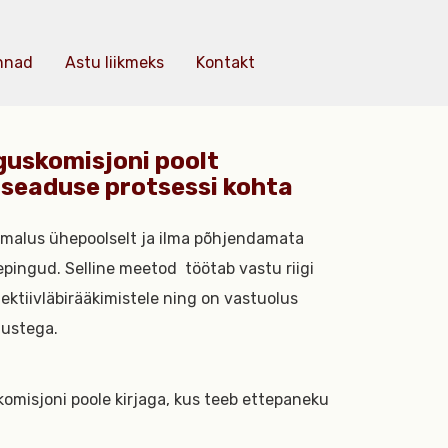
nnad
Astu liikmeks
Kontakt
guskomisjoni poolt
useaduse protsessi kohta
imalus ühepoolselt ja ilma põhjendamata
pingud. Selline meetod töötab vastu riigi
ektiivläbirääkimistele ning on vastuolus
tustega.
skomisjoni poole
kirjaga, kus teeb ettepaneku