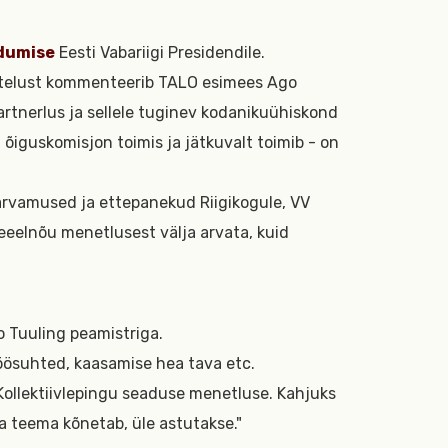
dumise
Eesti Vabariigi Presidendile.
telust kommenteerib TALO esimees Ago
artnerlus ja sellele tuginev kodanikuühiskond
u õiguskomisjon toimis ja jätkuvalt toimib - on
 arvamused ja ettepanekud Riigikogule, VV
eeelnõu menetlusest välja arvata, kuid
o Tuuling peamistriga.
töösuhted, kaasamise hea tava etc.
Kollektiivlepingu seaduse menetluse. Kahjuks
da teema kõnetab, üle astutakse."