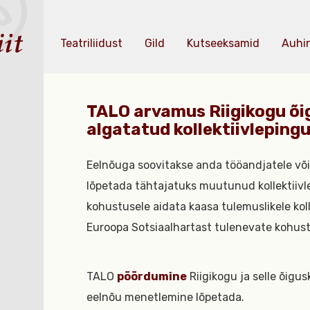
Teatriliidust
Gild
Kutseeksamid
Auhi
TALO arvamus Riigikogu õi
algatatud kollektiivleping
Eelnõuga soovitakse anda tööandjatele võ
lõpetada tähtajatuks muutunud kollektiivle
kohustusele aidata kaasa tulemuslikele koll
Euroopa Sotsiaalhartast tulenevate kohus
TALO
pöördumine
Riigikogu ja selle õigu
eelnõu menetlemine lõpetada.