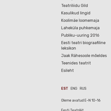
Teatriliidu Gild
Kasulikud lingid
Koolimäe loomemaja
Laheküla puhkemaja
Publiku-uuring 2016
Eesti teatri biograafiline
leksikon
Jaak Rähesoole mõeldes
Teenides teatrit
Esileht
EST
ENG
RUS
Oleme avatud E–N 10–16
Eesti Teatriliit