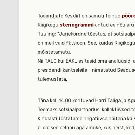
Tööandjate Keskliit on samuti teinud
pöör
Riigikogu
stenogrammi
antud eelnõu aru
Tuuling: "Järjekordne tõestus, et sotsiaalp
on meil vaid fiktsioon. See, kuidas Riigikog
mõistetamatu.
Nii TALO kui EAKL esitasid oma analüüsid,
presidendi kantseleile - nimetatud Seadus
tulemusteta.
Täna kell 14.00 kohtuvad Harri Taliga ja Ag
Teemaks sotsiaalpartnerlus, kollektiivsed 
Kindlasti tõstatame negatiivse näitena ka 
ei ole see eelnõu aga ainuke, kus neist, ke