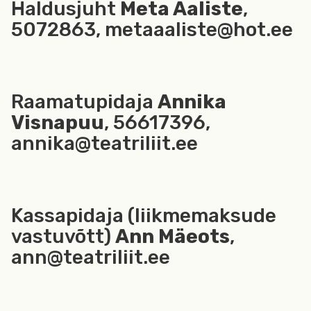
Haldusjuht
Meta Aaliste
,
5072863, metaaaliste@hot.ee
Raamatupidaja
Annika
Visnapuu
, 56617396,
annika@teatriliit.ee
Kassapidaja (liikmemaksude
vastuvõtt)
Ann Mäeots
,
ann@teatriliit.ee