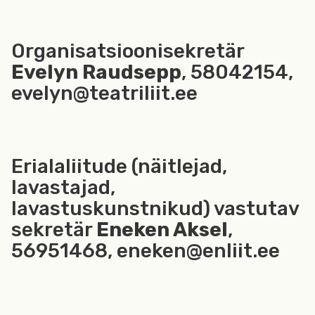
Organisatsioonisekretär
Evelyn Raudsepp
, 58042154,
evelyn@teatriliit.ee
Erialaliitude (näitlejad,
lavastajad,
lavastuskunstnikud) vastutav
sekretär
Eneken Aksel
,
56951468, eneken@enliit.ee