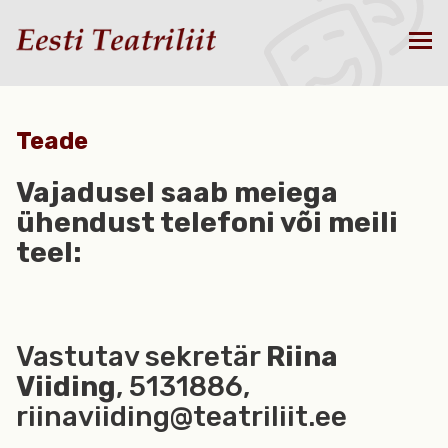
Teade
Vajadusel saab meiega
ühendust telefoni või meili
teel:
Vastutav sekretär
Riina
Viiding
, 5131886,
riinaviiding@teatriliit.ee