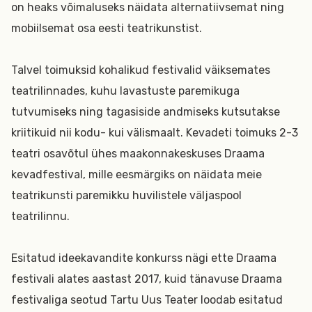
on heaks võimaluseks näidata alternatiivsemat ning
mobiilsemat osa eesti teatrikunstist.
Talvel toimuksid kohalikud festivalid väiksemates
teatrilinnades, kuhu lavastuste paremikuga
tutvumiseks ning tagasiside andmiseks kutsutakse
kriitikuid nii kodu- kui välismaalt. Kevadeti toimuks 2-3
teatri osavõtul ühes maakonnakeskuses Draama
kevadfestival, mille eesmärgiks on näidata meie
teatrikunsti paremikku huvilistele väljaspool
teatrilinnu.
Esitatud ideekavandite konkurss nägi ette Draama
festivali alates aastast 2017, kuid tänavuse Draama
festivaliga seotud Tartu Uus Teater loodab esitatud