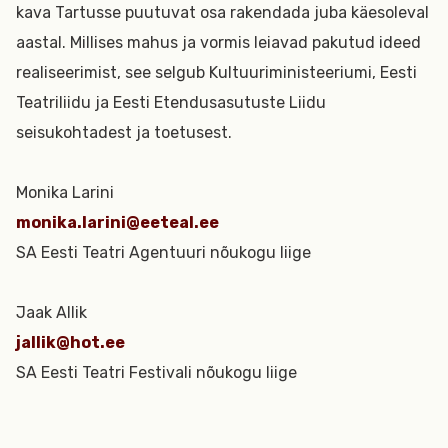
kava Tartusse puutuvat osa rakendada juba käesoleval
aastal. Millises mahus ja vormis leiavad pakutud ideed
realiseerimist, see selgub Kultuuriministeeriumi, Eesti
Teatriliidu ja Eesti Etendusasutuste Liidu
seisukohtadest ja toetusest.
Monika Larini
monika.larini@eeteal.ee
SA Eesti Teatri Agentuuri nõukogu liige
Jaak Allik
jallik@hot.ee
SA Eesti Teatri Festivali nõukogu liige