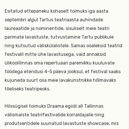
Esitatud ettepaneku kohaselt toimuks iga aasta
septembri algul Tartus teatriaasta auhindade
laureaatide ja nominentide, sisuliselt meie teatri
parimate lavastuste, tutvustamine Tartu publikule
ning kutsutud väliskülalistele. Samas osaleksid teatrid
festivalil mitte ühe lavastusega, vaid annaksid
ülikoolilinnas oma repertuaari paremikku kuuluvate
töödega etendusi 4-5 päeva jooksul, et festival saaks
kujuneda suurt osa meie lavakunstnikke hõlmavaks
tõeliseks teatripeoks.
Hilssügisel toimuks Draama egiidi all Tallinnas
välismaiste teatrifestivalide korraldajaile ning
produtsentidele suunatud lavastuste showcase, mis