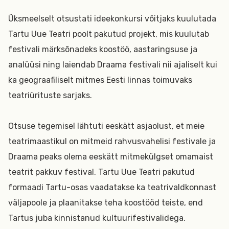
Üksmeelselt otsustati ideekonkursi võitjaks kuulutada
Tartu Uue Teatri poolt pakutud projekt, mis kuulutab
festivali märksõnadeks koostöö, aastaringsuse ja
analüüsi ning laiendab Draama festivali nii ajaliselt kui
ka geograafiliselt mitmes Eesti linnas toimuvaks
teatriürituste sarjaks.
Otsuse tegemisel lähtuti eeskätt asjaolust, et meie
teatrimaastikul on mitmeid rahvusvahelisi festivale ja
Draama peaks olema eeskätt mitmekülgset omamaist
teatrit pakkuv festival. Tartu Uue Teatri pakutud
formaadi Tartu-osas vaadatakse ka teatrivaldkonnast
väljapoole ja plaanitakse teha koostööd teiste, end
Tartus juba kinnistanud kultuurifestivalidega.