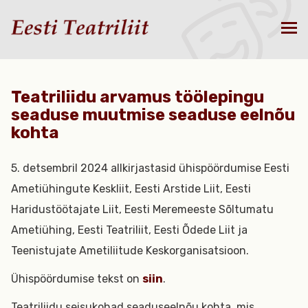
Teatriliidu arvamus töölepingu
seaduse muutmise seaduse eelnõu
kohta
5. detsembril 2024 allkirjastasid ühispöördumise Eesti
Ametiühingute Keskliit, Eesti Arstide Liit, Eesti
Haridustöötajate Liit, Eesti Meremeeste Sõltumatu
Ametiühing, Eesti Teatriliit, Eesti Õdede Liit ja
Teenistujate Ametiliitude Keskorganisatsioon.
Ühispöördumise tekst on
siin
.
Teatriliidu seisukohad seaduseelnõu kohta, mis