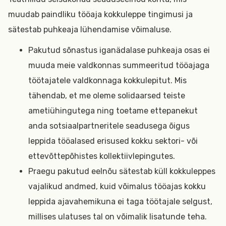
muudab paindliku tööaja kokkuleppe tingimusi ja
sätestab puhkeaja lühendamise võimaluse.
Pakutud sõnastus iganädalase puhkeaja osas ei
muuda meie valdkonnas summeeritud tööajaga
töötajatele valdkonnaga kokkulepitut. Mis
tähendab, et me oleme solidaarsed teiste
ametiühingutega ning toetame ettepanekut
anda sotsiaalpartneritele seadusega õigus
leppida tööalased erisused kokku sektori- või
ettevõttepõhistes kollektiivlepingutes.
Praegu pakutud eelnõu sätestab küll kokkuleppes
vajalikud andmed, kuid võimalus tööajas kokku
leppida ajavahemikuna ei taga töötajale selgust,
millises ulatuses tal on võimalik lisatunde teha.