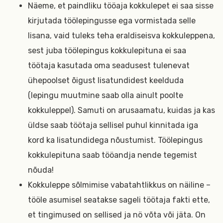
Näeme, et paindliku tööaja kokkulepet ei saa sisse
kirjutada töölepingusse ega vormistada selle
lisana, vaid tuleks teha eraldiseisva kokkuleppena,
sest juba töölepingus kokkulepituna ei saa
töötaja kasutada oma seadusest tulenevat
ühepoolset õigust lisatundidest keelduda
(lepingu muutmine saab olla ainult poolte
kokkuleppel). Samuti on arusaamatu, kuidas ja kas
üldse saab töötaja sellisel puhul kinnitada iga
kord ka lisatundidega nõustumist. Töölepingus
kokkulepituna saab tööandja nende tegemist
nõuda!
Kokkuleppe sõlmimise vabatahtlikkus on näiline –
tööle asumisel seatakse sageli töötaja fakti ette,
et tingimused on sellised ja nö võta või jäta. On