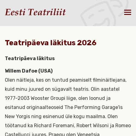
Teatripäeva läkitus 2026
Teatripäeva läkitus
Willem Dafoe (USA)
Olen näitleja, kes on tuntud peamiselt filminäitlejana,
kuid minu juured on sügavalt teatris. Olin aastatel
1977–2003 Wooster Groupi liige, olen loonud ja
esitanud originaalteoseid The Performing Garage'is
New Yorgis ning esinenud üle kogu maailma. Olen
töötanud ka Richard Foremani, Robert Wilsoni ja Romeo
Castellucci juures. Praegu olen Veneetsia