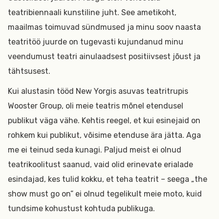
teatribiennaali kunstiline juht. See ametikoht,
maailmas toimuvad sündmused ja minu soov naasta
teatritöö juurde on tugevasti kujundanud minu
veendumust teatri ainulaadsest positiivsest jõust ja
tähtsusest.
Kui alustasin tööd New Yorgis asuvas teatritrupis
Wooster Group, oli meie teatris mõnel etendusel
publikut väga vähe. Kehtis reegel, et kui esinejaid on
rohkem kui publikut, võisime etenduse ära jätta. Aga
me ei teinud seda kunagi. Paljud meist ei olnud
teatrikoolitust saanud, vaid olid erinevate erialade
esindajad, kes tulid kokku, et teha teatrit – seega „the
show must go on” ei olnud tegelikult meie moto, kuid
tundsime kohustust kohtuda publikuga.