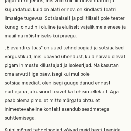
jagatud kogemus, mis võib küll olla kavandatud ja
kujundatud, kuid on alati erinev, on kindlasti teatri
ilmselge tugevus. Sotsiaalselt ja poliitiliselt pole teater
kunagi olnud nii oluline ja eluliselt vajalik meie enese ja
maailma mõistmiseks kui praegu.
„Elevandiks toas” on uued tehnoloogiad ja sotsiaalsed
võrgustikud, mis lubavad ühendust, kuid näivad olevat
pigem inimeste killustajad ja isoleerijad. Ma kasutan
oma arvutit iga päev, isegi kui mul pole
sotsiaalmeediat, olen isegi guugeldanud ennast
näitlejana ja küsinud teavet ka tehisintellektilt. Aga
peab olema pime, et mitte märgata ohtu, et
inimestevaheline kontakt asendub seadmetega
suhtlemisega.
Kuigi mõned tehnoloogiad võivad meid hästi teenida,