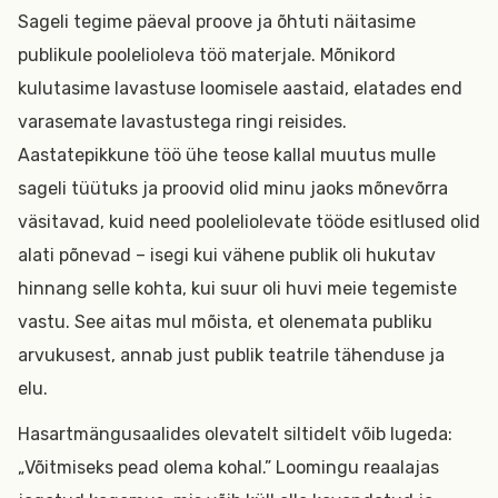
Sageli tegime päeval proove ja õhtuti näitasime
publikule poolelioleva töö materjale. Mõnikord
kulutasime lavastuse loomisele aastaid, elatades end
varasemate lavastustega ringi reisides.
Aastatepikkune töö ühe teose kallal muutus mulle
sageli tüütuks ja proovid olid minu jaoks mõnevõrra
väsitavad, kuid need pooleliolevate tööde esitlused olid
alati põnevad – isegi kui vähene publik oli hukutav
hinnang selle kohta, kui suur oli huvi meie tegemiste
vastu. See aitas mul mõista, et olenemata publiku
arvukusest, annab just publik teatrile tähenduse ja
elu.
Hasartmängusaalides olevatelt siltidelt võib lugeda:
„Võitmiseks pead olema kohal.” Loomingu reaalajas