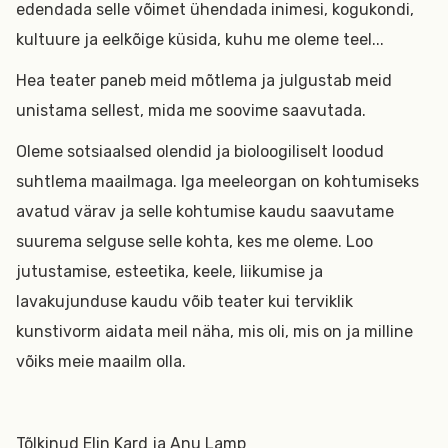
edendada selle võimet ühendada inimesi, kogukondi,
kultuure ja eelkõige küsida, kuhu me oleme teel...
Hea teater paneb meid mõtlema ja julgustab meid
unistama sellest, mida me soovime saavutada.
Oleme sotsiaalsed olendid ja bioloogiliselt loodud
suhtlema maailmaga. Iga meeleorgan on kohtumiseks
avatud värav ja selle kohtumise kaudu saavutame
suurema selguse selle kohta, kes me oleme. Loo
jutustamise, esteetika, keele, liikumise ja
lavakujunduse kaudu võib teater kui terviklik
kunstivorm aidata meil näha, mis oli, mis on ja milline
võiks meie maailm olla.
Tõlkinud Elin Kard ja Anu Lamp