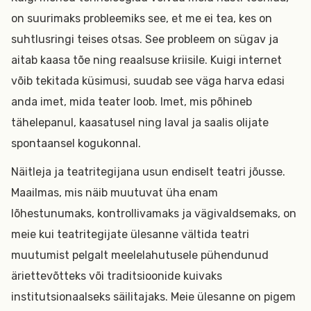
on suurimaks probleemiks see, et me ei tea, kes on
suhtlusringi teises otsas. See probleem on sügav ja
aitab kaasa tõe ning reaalsuse kriisile. Kuigi internet
võib tekitada küsimusi, suudab see väga harva edasi
anda imet, mida teater loob. Imet, mis põhineb
tähelepanul, kaasatusel ning laval ja saalis olijate
spontaansel kogukonnal.
Näitleja ja teatritegijana usun endiselt teatri jõusse.
Maailmas, mis näib muutuvat üha enam
lõhestunumaks, kontrollivamaks ja vägivaldsemaks, on
meie kui teatritegijate ülesanne vältida teatri
muutumist pelgalt meelelahutusele pühendunud
äriettevõtteks või traditsioonide kuivaks
institutsionaalseks säilitajaks. Meie ülesanne on pigem