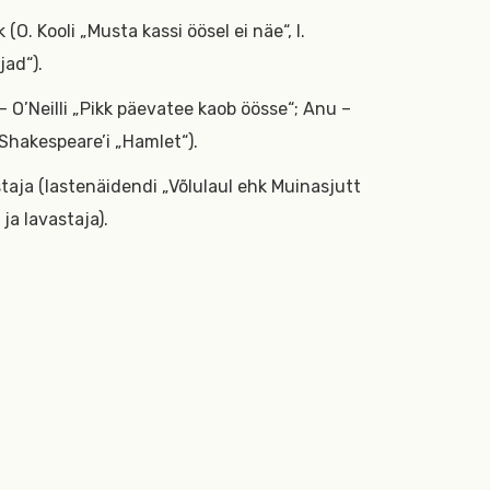
O. Kooli „Musta kassi öösel ei näe“, I.
jad“).
– O’Neilli „Pikk päevatee kaob öösse“; Anu –
 Shakespeare’i „Hamlet“).
taja (lastenäidendi „Võlulaul ehk Muinasjutt
ja lavastaja).