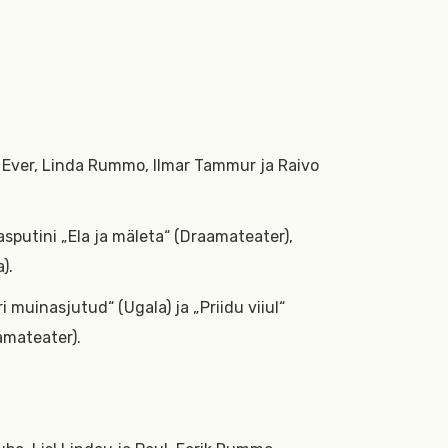
Ita Ever, Linda Rummo, Ilmar Tammur ja Raivo
asputini „Ela ja mäleta“ (Draamateater),
).
ri muinasjutud“ (Ugala) ja „Priidu viiul“
aamateater).