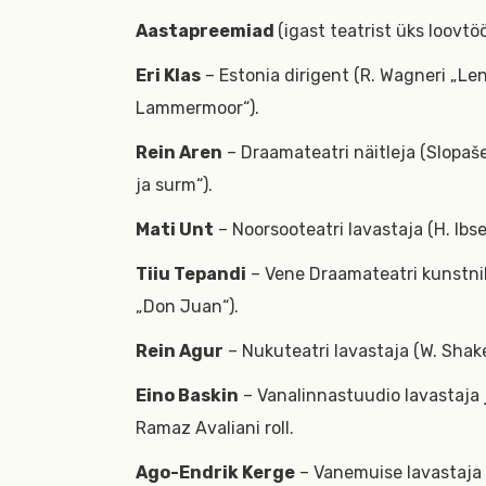
Aastapreemiad
(igast teatrist üks loovtö
Eri Klas
– Estonia dirigent (R. Wagneri „Len
Lammermoor“).
Rein Aren
– Draamateatri näitleja (Slopaš
ja surm“).
Mati Unt
– Noorsooteatri lavastaja (H. Ibs
Tiiu Tepandi
– Vene Draamateatri kunstnik
„Don Juan“).
Rein Agur
– Nukuteatri lavastaja (W. Shake
Eino Baskin
– Vanalinnastuudio lavastaja j
Ramaz Avaliani roll.
Ago-Endrik Kerge
– Vanemuise lavastaja (