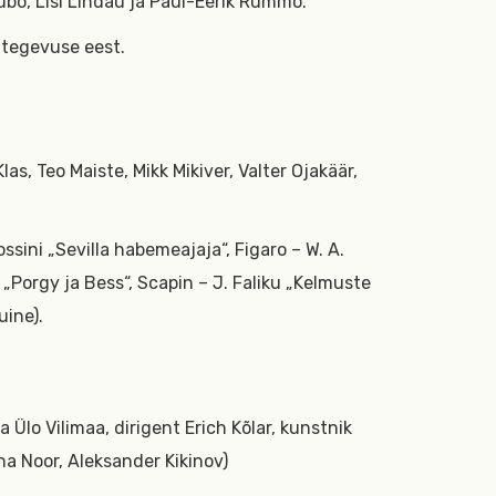
Kubo, Lisl Lindau ja Paul-Eerik Rummo.
e tegevuse eest.
las, Teo Maiste, Mikk Mikiver, Valter Ojakäär,
ssini „Sevilla habemeajaja“, Figaro – W. A.
 „Porgy ja Bess“, Scapin – J. Faliku „Kelmuste
uine).
Ülo Vilimaa, dirigent Erich Kõlar, kunstnik
na Noor, Aleksander Kikinov)