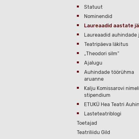
Statuut
Nominendid
Laureaadid aastate jä
Laureaadid auhindade j
Teatripäeva läkitus
„Theodori silm“
Ajalugu
Auhindade töörühma
aruanne
Kalju Komissarovi nimel
stipendium
ETUKÜ Hea Teatri Auhi
Lasteteatriblogi
Toetajad
Teatriliidu Gild