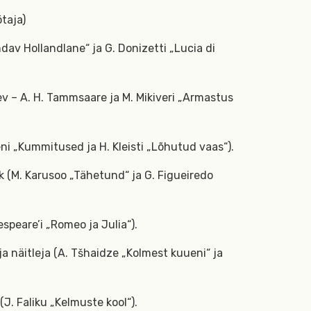
ötaja)
dav Hollandlane“ ja G. Donizetti „Lucia di
ev – A. H. Tammsaare ja M. Mikiveri „Armastus
eni „Kummitused ja H. Kleisti „Lõhutud vaas“).
 (M. Karusoo „Tähetund“ ja G. Figueiredo
speare’i „Romeo ja Julia“).
a näitleja (A. Tšhaidze „Kolmest kuueni“ ja
J. Faliku „Kelmuste kool“).