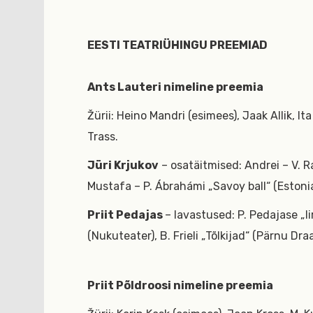
EESTI TEATRIÜHINGU PREEMIAD
Ants Lauteri nimeline preemia
Žürii: Heino Mandri (esimees), Jaak Allik, 
Trass.
Jüri Krjukov
– osatäitmised: Andrei – V. R
Mustafa – P. Ábrahámi „Savoy ball“ (Estonia
Priit Pedajas
– lavastused: P. Pedajase „Ii
(Nukuteater), B. Frieli „Tõlkijad“ (Pärnu Dr
Priit Põldroosi nimeline preemia