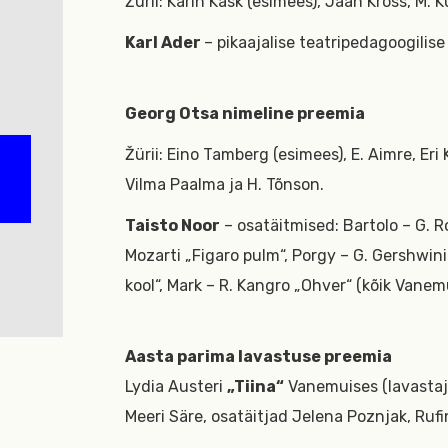
Žürii: Karin Kask (esimees), Jaan Kross, M. 
Karl Ader
– pikaajalise teatripedagoogilis
Georg Otsa nimeline preemia
Žürii: Eino Tamberg (esimees), E. Aimre, Eri K
Vilma Paalma ja H. Tõnson.
Taisto Noor
– osatäitmised: Bartolo – G. Ro
Mozarti „Figaro pulm“, Porgy – G. Gershwini
kool“, Mark – R. Kangro „Ohver“ (kõik Vanem
Aasta parima lavastuse preemia
Lydia Austeri
„Tiina“
Vanemuises (lavastaja 
Meeri Säre, osatäitjad Jelena Poznjak, Rufi