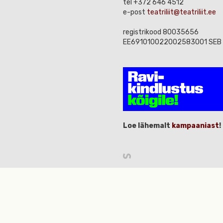
tel +372 646 4512
e-post
teatriliit@teatriliit.ee
registrikood 80035656
EE691010022002583001 SEB
Loe lähemalt
kampaaniast
!