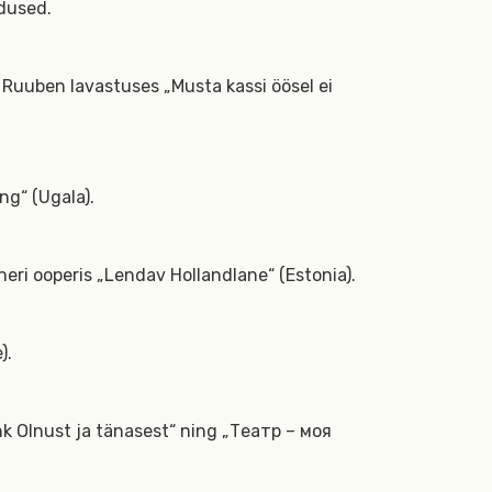
dused.
 Ruuben lavastuses „Musta kassi öösel ei
ng“ (Ugala).
eri ooperis „Lendav Hollandlane“ (Estonia).
).
k Olnust ja tänasest“ ning „Театр – моя