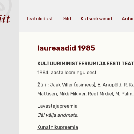
Teatriliidust
Gild
Kutseeksamid
Auhi
laureaadid 1985
KULTUURIMINISTEERIUMI JA EESTI TE
1984. aasta loomingu eest
Žürii: Jaak Viller (esimees), E. Anupõld, R. K
Mattisen, Mikk Mikiver, Reet Mikkel, M. Palm,
Lavastajapreemia
Jäi välja andmata.
Kunstnikupreemia