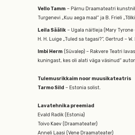
Vello Tamm
– Pärnu Draamateatri kunstnik (
Turgenevi „Kuu aega maal“ ja B. Frieli „Tõlki
Leila Säälik
– Ugala näitleja (Mary Tyrone 
H. H. Luige „Tuled sa tagasi?“, Gertrud – W.
Imbi Herm
(Süvalep) – Rakvere Teatri lavas
kuningast, kes oli alati väga väsinud“ autor 
Tulemusrikkaim noor muusikateatris
Tarmo Sild
– Estonia solist.
Lavatehnika preemiad
Evald Radik (Estonia)
Toivo Kaev (Draamateater)
Anneli Laasi (Vene Draamateater)