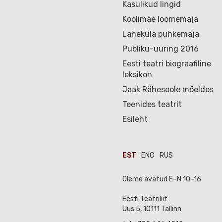
Kasulikud lingid
Koolimäe loomemaja
Laheküla puhkemaja
Publiku-uuring 2016
Eesti teatri biograafiline
leksikon
Jaak Rähesoole mõeldes
Teenides teatrit
Esileht
EST
ENG
RUS
Oleme avatud E–N 10–16
Eesti Teatriliit
Uus 5, 10111 Tallinn