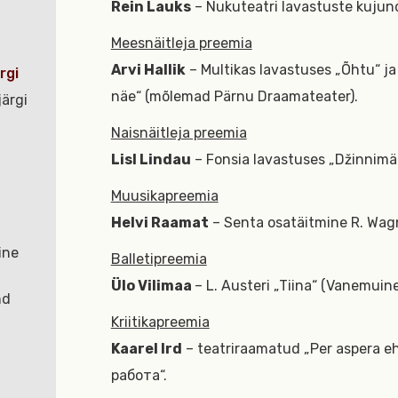
Rein Lauks
– Nukuteatri lavastuste kujun
Meesnäitleja preemia
Arvi Hallik
– Multikas lavastuses „Õhtu“ ja
rgi
näe“ (mõlemad Pärnu Draamateater).
ärgi
Naisnäitleja preemia
Lisl Lindau
– Fonsia lavastuses „Džinnimä
Muusikapreemia
Helvi Raamat
– Senta osatäitmine R. Wagn
ine
Balletipreemia
Ülo Vilimaa
– L. Austeri „Tiina“ (Vanemuine
nd
Kriitikapreemia
Kaarel Ird
– teatriraamatud „Per aspera eh
работа“.