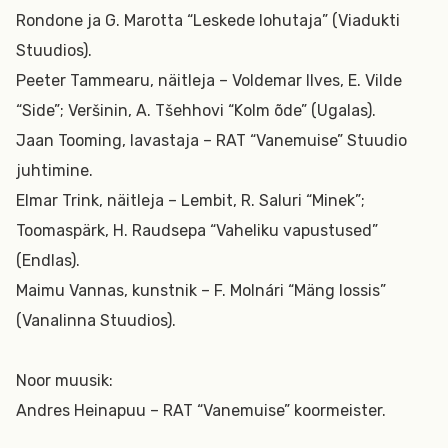
Rondone ja G. Marotta “Leskede lohutaja” (Viadukti
Stuudios).
Peeter Tammearu, näitleja – Voldemar Ilves, E. Vilde
“Side”; Veršinin, A. Tšehhovi “Kolm õde” (Ugalas).
Jaan Tooming, lavastaja – RAT “Vanemuise” Stuudio
juhtimine.
Elmar Trink, näitleja – Lembit, R. Saluri “Minek”;
Toomaspärk, H. Raudsepa “Vaheliku vapustused”
(Endlas).
Maimu Vannas, kunstnik – F. Molnári “Mäng lossis”
(Vanalinna Stuudios).
Noor muusik:
Andres Heinapuu – RAT “Vanemuise” koormeister.