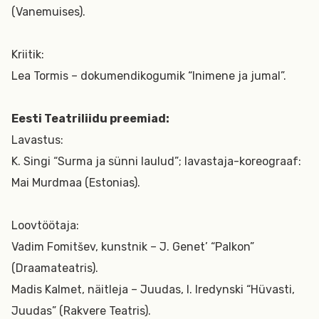
(Vanemuises).
Kriitik:
Lea Tormis – dokumendikogumik “Inimene ja jumal”.
Eesti Teatriliidu preemiad:
Lavastus:
K. Singi “Surma ja sünni laulud”; lavastaja-koreograaf:
Mai Murdmaa (Estonias).
Loovtöötaja:
Vadim Fomitšev, kunstnik – J. Genet’ “Palkon”
(Draamateatris).
Madis Kalmet, näitleja – Juudas, I. Iredynski “Hüvasti,
Juudas” (Rakvere Teatris).