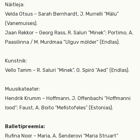
Näitleja:
Velda Otsus – Sarah Bernhardt, J. Murrelli “Mälu”
(Vanemuises).
Jaan Rekkor – Georg Rass, R. Saluri “Minek”; Portimo, A.
Paasilinna / M. Murdmaa “Ulguv mölder” (Endlas).
Kunstnik:
Vello Tamm – R. Saluri “Minek”, G. Spiró “Aed” (Endlas).
Muusikateater:
Hendrik Krumm – Hoffmann, J. Offenbachi “Hoffmanni
lood”; Faust, A. Boito “Mefistofeles” (Estonias).
Balletipreemia:
Rufina Noor – Maria, A. Šenderovi “Maria Struart”