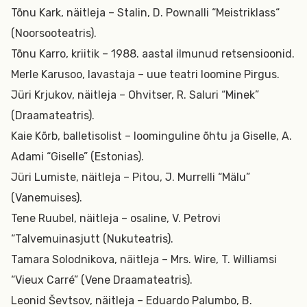
Tõnu Kark, näitleja – Stalin, D. Pownalli “Meistriklass“
(Noorsooteatris).
Tõnu Karro, kriitik – 1988. aastal ilmunud retsensioonid.
Merle Karusoo, lavastaja – uue teatri loomine Pirgus.
Jüri Krjukov, näitleja – Ohvitser, R. Saluri “Minek”
(Draamateatris).
Kaie Kõrb, balletisolist – loominguline õhtu ja Giselle, A.
Adami “Giselle” (Estonias).
Jüri Lumiste, näitleja – Pitou, J. Murrelli “Mälu”
(Vanemuises).
Tene Ruubel, näitleja – osaline, V. Petrovi
“Talvemuinasjutt (Nukuteatris).
Tamara Solodnikova, näitleja – Mrs. Wire, T. Williamsi
“Vieux Carré” (Vene Draamateatris).
Leonid Ševtsov, näitleja – Eduardo Palumbo, B.