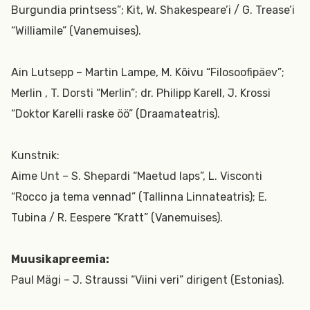
Burgundia printsess”; Kit, W. Shakespeare’i / G. Trease’i
“Williamile” (Vanemuises).
Ain Lutsepp – Martin Lampe, M. Kõivu “Filosoofipäev”;
Merlin , T. Dorsti “Merlin”; dr. Philipp Karell, J. Krossi
“Doktor Karelli raske öö” (Draamateatris).
Kunstnik:
Aime Unt – S. Shepardi “Maetud laps”, L. Visconti
“Rocco ja tema vennad” (Tallinna Linnateatris); E.
Tubina / R. Eespere “Kratt” (Vanemuises).
Muusikapreemia:
Paul Mägi – J. Straussi “Viini veri” dirigent (Estonias).