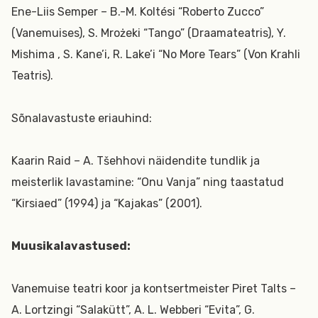
Ene-Liis Semper – B.-M. Koltési “Roberto Zucco”
(Vanemuises), S. Mrożeki “Tango” (Draamateatris), Y.
Mishima , S. Kane’i, R. Lake’i “No More Tears” (Von Krahli
Teatris).
Sõnalavastuste eriauhind:
Kaarin Raid – A. Tšehhovi näidendite tundlik ja
meisterlik lavastamine: “Onu Vanja” ning taastatud
“Kirsiaed” (1994) ja “Kajakas” (2001).
Muusikalavastused:
Vanemuise teatri koor ja kontsertmeister Piret Talts –
A. Lortzingi “Salakütt”, A. L. Webberi “Evita”, G.