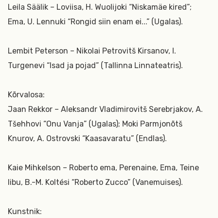
Leila Säälik – Loviisa, H. Wuolijoki “Niskamäe kired”;
Ema, U. Lennuki “Rongid siin enam ei...” (Ugalas).
Lembit Peterson – Nikolai Petrovitš Kirsanov, I.
Turgenevi “Isad ja pojad” (Tallinna Linnateatris).
Kõrvalosa:
Jaan Rekkor – Aleksandr Vladimirovitš Serebrjakov, A.
Tšehhovi “Onu Vanja” (Ugalas); Moki Parmjonõtš
Knurov, A. Ostrovski “Kaasavaratu” (Endlas).
Kaie Mihkelson – Roberto ema, Perenaine, Ema, Teine
libu, B.-M. Koltési “Roberto Zucco” (Vanemuises).
Kunstnik: