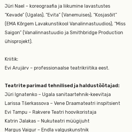
Jüri Nael – koreograafia ja liikumine lavastustes
“Kevade” (Ugalas), “Evita” (Vanemuises), “Kosjasõit”
(EMA Kõrgem Lavakunstikool Vanalinnastuudios), “Miss
Saigon” (Vanalinnastuudio ja Smithbridge Production
ühisprojekt).
Kriitik:
Evi Arujärv – professionaalse teatrikriitika eest.
Teatrite parimad tehnilised ja haldustöötajad:
Jüri Ignatenko – Ugala sanitaartehnik-keevitaja
Larissa Tšerkassova – Vene Draamateatri inspitsient
Evi Tampu – Rakvere Teatri hoovikoristaja
Katrin Jalakas – Nukuteatri müügijuht
Margus Vaigur – Endla valguskunstnik