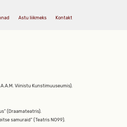
nnad
Astu liikmeks
Kontakt
A.A.M. Viinistu Kunstimuuseumis).
us” (Draamateatris).
eitse samuraid” (Teatris NO99).