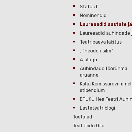
Statuut
Nominendid
Laureaadid aastate jä
Laureaadid auhindade j
Teatripäeva läkitus
„Theodori silm“
Ajalugu
Auhindade töörühma
aruanne
Kalju Komissarovi nimel
stipendium
ETUKÜ Hea Teatri Auhi
Lasteteatriblogi
Toetajad
Teatriliidu Gild