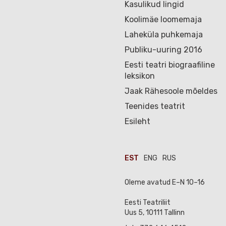
Kasulikud lingid
Koolimäe loomemaja
Laheküla puhkemaja
Publiku-uuring 2016
Eesti teatri biograafiline
leksikon
Jaak Rähesoole mõeldes
Teenides teatrit
Esileht
EST
ENG
RUS
Oleme avatud E–N 10–16
Eesti Teatriliit
Uus 5, 10111 Tallinn