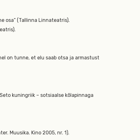
e osa” (Tallinna Linnateatris).
atris).
hel on tunne, et elu saab otsa ja armastust
 Seto kuningriik – sotsiaalse kõlapinnaga
ter. Muusika. Kino 2005, nr. 1).