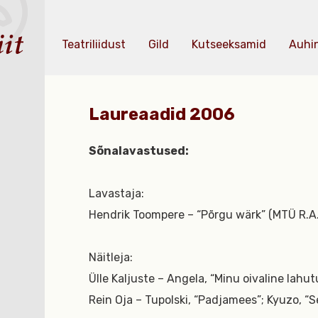
Teatriliidust
Gild
Kutseeksamid
Auhi
Laureaadid 2006
Sõnalavastused:
Lavastaja:
Hendrik Toompere – “Põrgu wärk” (MTÜ R.A.
Näitleja:
Ülle Kaljuste – Angela, “Minu oivaline lahut
Rein Oja – Tupolski, “Padjamees”; Kyuzo, “S