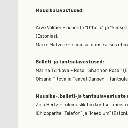
Muusikalavastused:
Arvo Volmer – ooperite “Othello” ja “Simson 
(Estonias).
Marko Matvere – nimiosa muusikalises eten
Balleti-ja tantsulavastused:
Marina Tširkova – Rose, “Shannon Rose “ (E
Oksana Titova ja Taavet Jansen – tantsulav
Muusika-, balleti-ja tantsulavastuste 
Zoja Hertz – tulemuslik töö kontsertmeistr
lühiooperite “Telefon” ja “Meedium” (Estoni