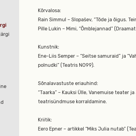
Kõrvalosa:
Rain Simmul – Slopašev, “Tõde ja õigus. Tein
rgi
Pille Lukin – Mimi, “Õmblejannad” (Draamate
ärgi
Kunstnik:
Ene-Liis Semper – “Seitse samuraid” ja “Va
polnudki” (Teatris NO99).
Sõnalavastuste eriauhind:
ine
“Taarka” – Kauksi Ülle, Vanemuise teater ja
teatrisündmuse korraldamine.
nd
Kriitik:
Eero Epner – artikkel “Miks Julia nutab” (Tea