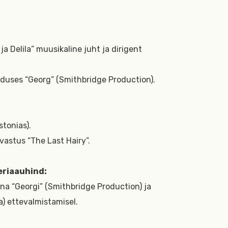
ja Delila” muusikaline juht ja dirigent
duses “Georg” (Smithbridge Production).
stonias).
astus “The Last Hairy”.
eriaauhind:
ina “Georgi” (Smithbridge Production) ja
a) ettevalmistamisel.