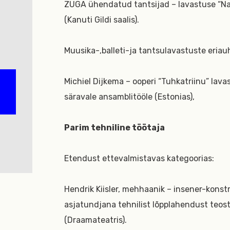
ZUGA ühendatud tantsijad – lavastuse “Nain
(Kanuti Gildi saalis).
Muusika-,balleti-ja tantsulavastuste eriau
Michiel Dijkema – ooperi “Tuhkatriinu” lava
säravale ansamblitööle (Estonias),
Parim tehniline töötaja
Etendust ettevalmistavas kategoorias:
Hendrik Kiisler, mehhaanik – insener-konstr
asjatundjana tehnilist lõpplahendust teo
(Draamateatris).