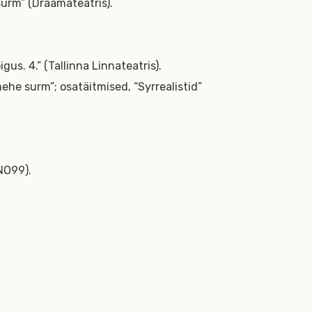
urm” (Draamateatris).
igus. 4.” (Tallinna Linnateatris).
e surm”; osatäitmised, “Syrrealistid”
NO99).