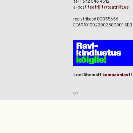
tel +372 646 4512
e-post
teatriliit@teatriliit.ee
registrikood 80035656
EE691010022002583001 SEB
Loe lähemalt
kampaaniast
!