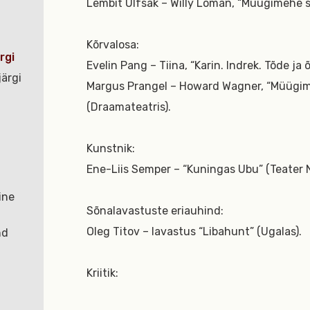
Lembit Ulfsak – Willy Loman, “Müügimehe s
Kõrvalosa:
rgi
Evelin Pang – Tiina, “Karin. Indrek. Tõde ja õ
ärgi
Margus Prangel – Howard Wagner, “Müügimeh
(Draamateatris).
Kunstnik:
Ene-Liis Semper – “Kuningas Ubu” (Teater 
ine
Sõnalavastuste eriauhind:
Oleg Titov – lavastus “Libahunt” (Ugalas).
nd
Kriitik: