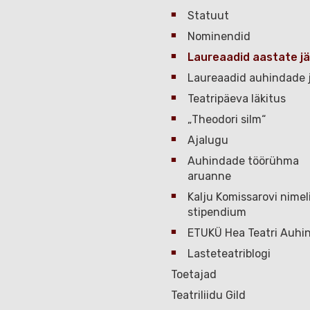
Statuut
Nominendid
Laureaadid aastate jä
Laureaadid auhindade j
Teatripäeva läkitus
„Theodori silm“
Ajalugu
Auhindade töörühma
aruanne
Kalju Komissarovi nimel
stipendium
ETUKÜ Hea Teatri Auhi
Lasteteatriblogi
Toetajad
Teatriliidu Gild