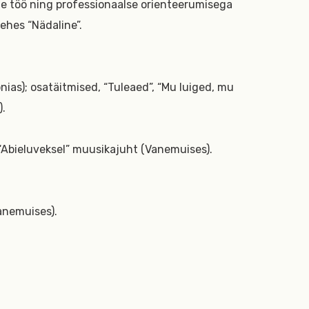
e töö ning professionaalse orienteerumisega
lehes “Nädaline”.
nias); osatäitmised, “Tuleaed”, “Mu luiged, mu
).
g “Abieluveksel” muusikajuht (Vanemuises).
anemuises).