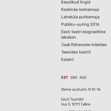
Kasulikud lingid
Koolimäe loomemaja
Laheküla puhkemaja
Publiku-uuring 2016
Eesti teatri biograafiline
leksikon
Jaak Rähesoole mõeldes
Teenides teatrit
Esileht
EST
ENG
RUS
Oleme avatud E–N 10–16
Eesti Teatriliit
Uus 5, 10111 Tallinn