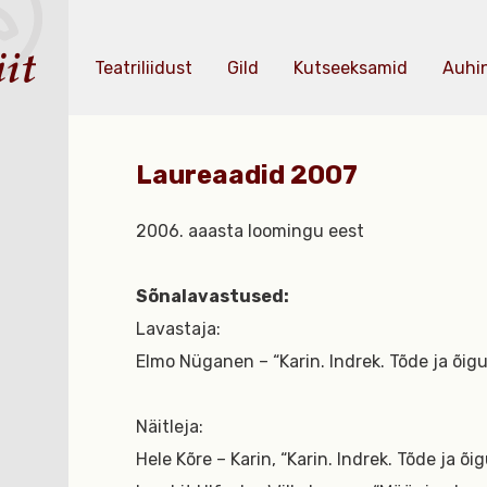
Teatriliidust
Gild
Kutseeksamid
Auhi
Laureaadid 2007
2006. aaasta loomingu eest
Sõnalavastused:
Lavastaja:
Elmo Nüganen – “Karin. Indrek. Tõde ja õigus.
Näitleja:
Hele Kõre – Karin, “Karin. Indrek. Tõde ja õig