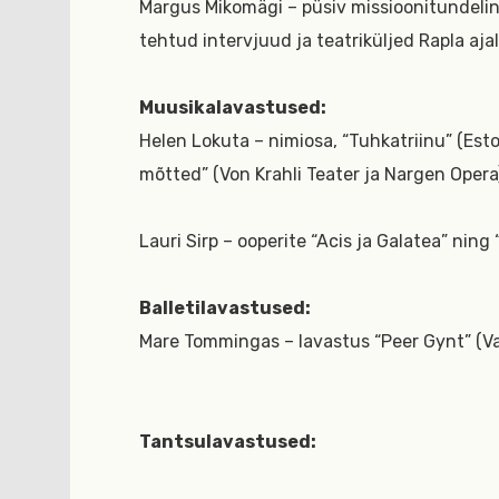
Margus Mikomägi – püsiv missioonitundelin
tehtud intervjuud ja teatriküljed Rapla aja
Muusikalavastused:
Helen Lokuta – nimiosa, “Tuhkatriinu” (Esto
mõtted” (Von Krahli Teater ja Nargen Opera
Lauri Sirp – ooperite “Acis ja Galatea” nin
Balletilavastused:
Mare Tommingas – lavastus “Peer Gynt” (V
Tantsulavastused: