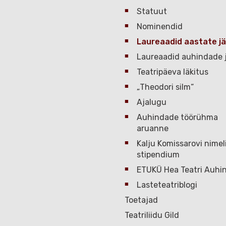
Statuut
Nominendid
Laureaadid aastate jä
Laureaadid auhindade j
Teatripäeva läkitus
„Theodori silm“
Ajalugu
Auhindade töörühma
aruanne
Kalju Komissarovi nimel
stipendium
ETUKÜ Hea Teatri Auhi
Lasteteatriblogi
Toetajad
Teatriliidu Gild