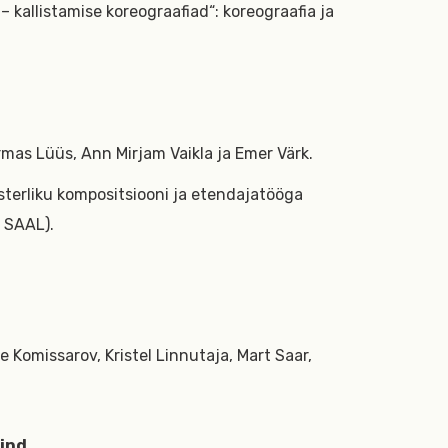
– kallistamise koreograafiad“: koreograafia ja
 Urmas Lüüs, Ann Mirjam Vaikla ja Emer Värk.
sterliku kompositsiooni ja etendajatööga
 SAAL).
ve Komissarov, Kristel Linnutaja, Mart Saar,
ind