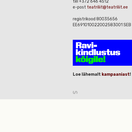
tel +372 646 4512
e-post
teatriliit@teatriliit.ee
registrikood 80035656
EE691010022002583001 SEB
Loe lähemalt
kampaaniast
!