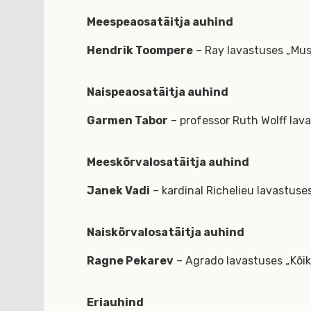
Meespeaosatäitja auhind
Hendrik Toompere
– Ray lavastuses „Must
Naispeaosatäitja auhind
Garmen Tabor
– professor Ruth Wolff lava
Meeskõrvalosatäitja auhind
Janek Vadi
– kardinal Richelieu lavastuse
Naiskõrvalosatäitja auhind
Ragne Pekarev
– Agrado lavastuses „Kõik
Eriauhind