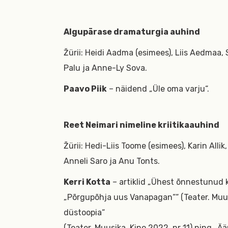
Algupärase dramaturgia auhind
Žürii: Heidi Aadma (esimees), Liis Aedmaa, Si
Palu ja Anne-Ly Sova.
Paavo Piik
– näidend „Üle oma varju“.
Reet Neimari nimeline kriitikaauhind
Žürii: Hedi-Liis Toome (esimees), Karin Allik
Anneli Saro ja Anu Tonts.
Kerri Kotta
– artiklid „Ühest õnnestunud 
„Põrgupõhja uus Vanapagan““ (Teater. Muusi
düstoopia“
(Teater. Muusika. Kino 2022, nr 11) ning „