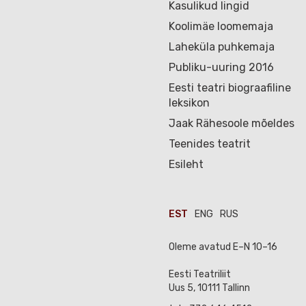
Kasulikud lingid
Koolimäe loomemaja
Laheküla puhkemaja
Publiku-uuring 2016
Eesti teatri biograafiline
leksikon
Jaak Rähesoole mõeldes
Teenides teatrit
Esileht
EST
ENG
RUS
Oleme avatud E–N 10–16
Eesti Teatriliit
Uus 5, 10111 Tallinn