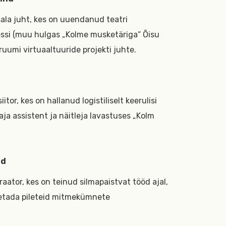
sala juht, kes on uuendanud teatri
sessi (muu hulgas „Kolme musketäriga“ Õisu
uumi virtuaaltuuride projekti juhte.
itor, kes on hallanud logistiliselt keerulisi
taja assistent ja näitleja lavastuses „Kolm
nd
ator, kes on teinud silmapaistvat tööd ajal,
etada pileteid mitmekümnete