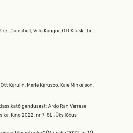
ret Campbell, Villu Kangur, Ott Kilusk, Tiit
, Ott Karulin, Merle Karusoo, Kaie Mihkelson,
klassikatõlgendusest: Ardo Ran Varrese
ka. Kino 2022, nr 7-8), „Üks lõbus
Ääremaa tõmbetuules“ (Muusika 2022, nr 11).