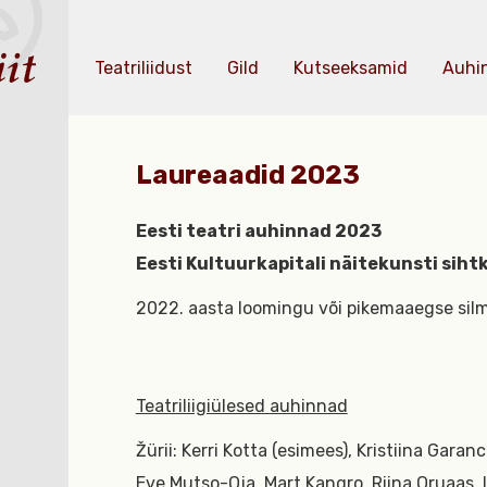
Teatriliidust
Gild
Kutseeksamid
Auhi
Laureaadid 2023
Eesti teatri auhinnad 2023
Eesti Kultuurkapitali näitekunsti siht
2022. aasta loomingu või pikemaaegse silm
Teatriliigiülesed auhinnad
Žürii: Kerri Kotta (esimees), Kristiina Gara
Eve Mutso-Oja, Mart Kangro, Riina Oruaas, L