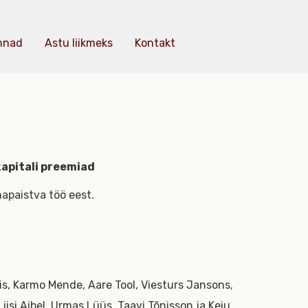
nnad
Astu liikmeks
Kontakt
kapitali preemiad
apaistva töö eest.
ncis, Karmo Mende, Aare Tool, Viesturs Jansons,
iisi Aibel, Urmas Lüüs, Taavi Tõnisson ja Keiu