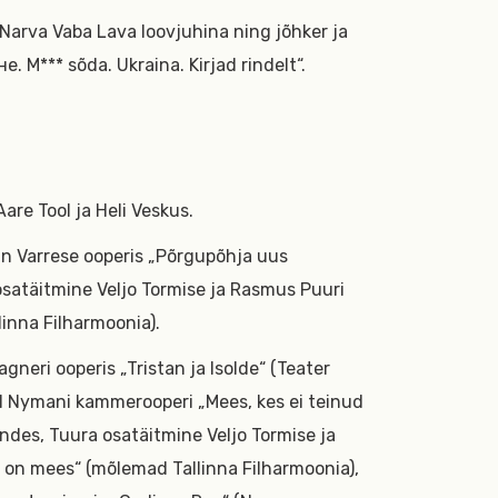
k Narva Vaba Lava loovjuhina ning jõhker ja
не. M*** sõda. Ukraina. Kirjad rindelt“.
Aare Tool ja Heli Veskus.
n Varrese ooperis „Põrgupõhja uus
osatäitmine Veljo Tormise ja Rasmus Puuri
linna Filharmoonia).
gneri ooperis „Tristan ja Isolde“ (Teater
l Nymani kammerooperi „Mees, kes ei teinud
ndes, Tuura osatäitmine Veljo Tormise ja
l on mees“ (mõlemad Tallinna Filharmoonia),