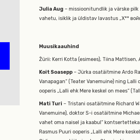
Julia Aug
– missioonitundlik ja värske pil
vahetu, isiklik ja üldistav lavastus „Х** вой
Muusikaauhind
Žürii: Kerri Kotta (esimees), Tiina Mattisen, 
Koit Soasepp
– Jürka osatäitmine Ardo Ra
Vanapagan“ (Teater Vanemuine) ning Lalli 
ooperis „Lalli ehk Mere keskel on mees“ (Tal
Mati Turi
– Tristani osatäitmine Richard Wa
Vanemuine), doktor S-i osatäitmine Michae
vahet oma naisel ja kaabul“ kontsertetteka
Rasmus Puuri ooperis „Lalli ehk Mere keske