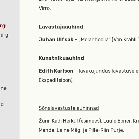
Virro.
rgi
Lavastajaauhind
ärgi
Juhan Ulfsak
– „Melanhoolia“ (Von Krahli 
Kunstnikuauhind
Edith Karlson
– lavakujundus lavastusele 
Ekspeditsioon).
ine
nd
Sõnalavastuste auhinnad
Žürii: Kadi Herkül (esimees), Luule Epner, K
Mende, Laine Mägi ja Pille-Riin Purje.