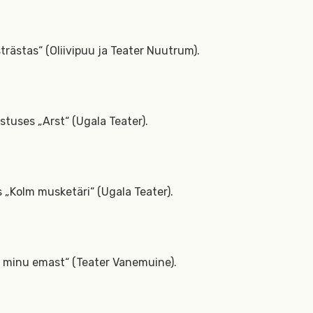
rästas“ (Oliivipuu ja Teater Nuutrum).
stuses „Arst“ (Ugala Teater).
s „Kolm musketäri“ (Ugala Teater).
 minu emast“ (Teater Vanemuine).