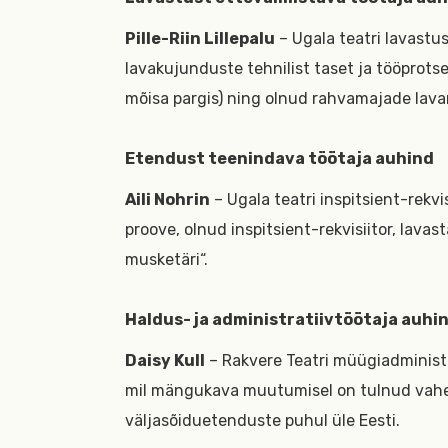
Pille-Riin Lillepalu
– Ugala teatri lavastu
lavakujunduste tehnilist taset ja tööprot
mõisa pargis) ning olnud rahvamajade lavar
Etendust teenindava töötaja auhind
Aili Nohrin
– Ugala teatri inspitsient-rekvisi
proove, olnud inspitsient-rekvisiitor, lavas
musketäri“.
Haldus- ja administratiivtöötaja auhi
Daisy Kull
– Rakvere Teatri müügiadministra
mil mängukava muutumisel on tulnud vah
väljasõiduetenduste puhul üle Eesti.