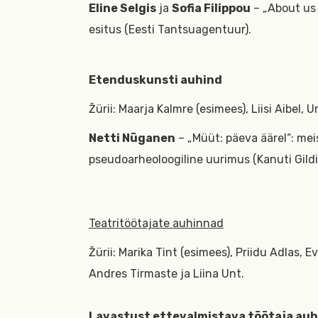
Eline Selgis
ja
Sofia Filippou
– „About us 
esitus (Eesti Tantsuagentuur).
Etenduskunsti auhind
Žürii: Maarja Kalmre (esimees), Liisi Aibel,
Netti Nüganen
– „Müüt: päeva äärel“: mei
pseudoarheoloogiline uurimus (Kanuti Gildi
Teatritöötajate auhinnad
Žürii: Marika Tint (esimees), Priidu Adlas, E
Andres Tirmaste ja Liina Unt.
Lavastust ettevalmistava töötaja auh