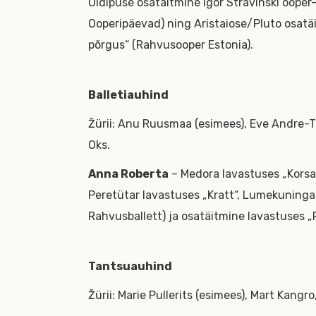
Oidipuse osatäitmine Igor Stravinski ooper
Ooperipäevad) ning Aristaiose/Pluto osatä
põrgus“ (Rahvusooper Estonia).
Balletiauhind
Žürii: Anu Ruusmaa (esimees), Eve Andre-T
Oks.
Anna Roberta
– Medora lavastuses „Korsaa
Peretütar lavastuses „Kratt“, Lumekuningan
Rahvusballett) ja osatäitmine lavastuses „
Tantsuauhind
Žürii: Marie Pullerits (esimees), Mart Kangro