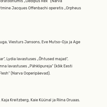
-oratooriumis „Oedipus Rex“ (Narva
itmine Jacques Offenbachi operetis „Orpheus
uga, Viesturs Jansons, Eve Mutso-Oja ja Age
r“, Lydia lavastuses „Õhtused majad“,
na lavastuses „Pähklipureja“ (kõik Eesti
Flesh“ (Narva Ooperipäevad).
, Kaja Kreitzberg, Kaie Küünal ja Riina Oruaas.