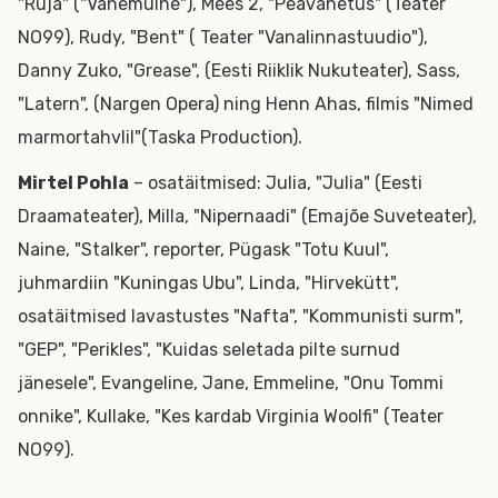
"Ruja" ("Vanemuine"), Mees 2, "Peavahetus" (Teater
NO99), Rudy, "Bent" ( Teater "Vanalinnastuudio"),
Danny Zuko, "Grease", (Eesti Riiklik Nukuteater), Sass,
"Latern", (Nargen Opera) ning Henn Ahas, filmis "Nimed
marmortahvlil"(Taska Production).
Mirtel Pohla
– osatäitmised: Julia, "Julia" (Eesti
Draamateater), Milla, "Nipernaadi" (Emajõe Suveteater),
Naine, "Stalker", reporter, Pügask "Totu Kuul",
juhmardiin "Kuningas Ubu", Linda, "Hirvekütt",
osatäitmised lavastustes "Nafta", "Kommunisti surm",
"GEP", "Perikles", "Kuidas seletada pilte surnud
jänesele", Evangeline, Jane, Emmeline, "Onu Tommi
onnike", Kullake, "Kes kardab Virginia Woolfi" (Teater
NO99).