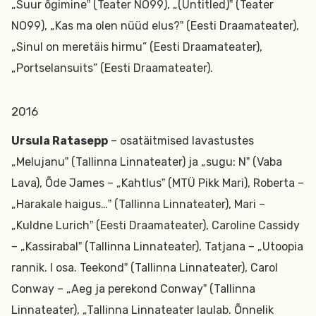
„Suur õgimineˮ (Teater NO99), „(Untitled)ˮ (Teater
NO99), „Kas ma olen nüüd elus?ˮ (Eesti Draamateater),
„Sinul on meretäis hirmu” (Eesti Draamateater),
„Portselansuits” (Eesti Draamateater).
2016
Ursula Ratasepp
– osatäitmised lavastustes
„Melujanuˮ (Tallinna Linnateater) ja „sugu: Nˮ (Vaba
Lava), Õde James – „Kahtlusˮ (MTÜ Pikk Mari), Roberta –
„Harakale haigus…ˮ (Tallinna Linnateater), Mari –
„Kuldne Lurichˮ (Eesti Draamateater), Caroline Cassidy
– „Kassirabalˮ (Tallinna Linnateater), Tatjana – „Utoopia
rannik. I osa. Teekondˮ (Tallinna Linnateater), Carol
Conway – „Aeg ja perekond Conwayˮ (Tallinna
Linnateater), „Tallinna Linnateater laulab. Õnnelik