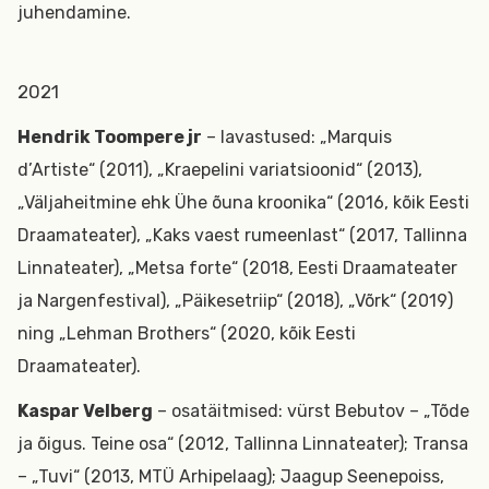
juhendamine.
2021
Hendrik Toompere jr
– lavastused: „Marquis
d’Artiste“ (2011), „Kraepelini variatsioonid“ (2013),
„Väljaheitmine ehk Ühe õuna kroonika“ (2016, kõik Eesti
Draamateater), „Kaks vaest rumeenlast“ (2017, Tallinna
Linnateater), „Metsa forte“ (2018, Eesti Draamateater
ja Nargenfestival), „Päikesetriip“ (2018), „Võrk“ (2019)
ning „Lehman Brothers“ (2020, kõik Eesti
Draamateater).
Kaspar Velberg
– osatäitmised: vürst Bebutov – „Tõde
ja õigus. Teine osa“ (2012, Tallinna Linnateater); Transa
– „Tuvi“ (2013, MTÜ Arhipelaag); Jaagup Seenepoiss,