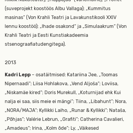
(suveprojekt koostöös Albu Vallaga); „Kummitus
masinas” (Von Krahli Teatri ja Lavakunstikooli XXIV
lennu koostöö); „Ihade osakond“ ja „Simulaakrum“ (Von
Krahli Teatri ja Eesti Kunstiakadeemia
stsenograafiatudengitega).
2013
Kadri Lepp
– osatäitmised: Katariina Jee, „Toomas
Nipernaadi“; Liisa Hohlakova, „Vend Aljoša“; Loviisa,
„Niskamäe kired“; Doris Murekull, „Koturnijad ehk Kui
nalja ei saa, siis meie ei mängi“; Tiina, „Libahunt“; Nora,
„NORA/MAJA“; Kyllikki Laiho, „Runar & Kyllikki“; Nataša,
„Põhjas“; Valérie Lebrun, „Grafiti“; Catherina Cavalieri,
„Amadeus“; Irina, „Kolm õde“; Ly, „Väikesed