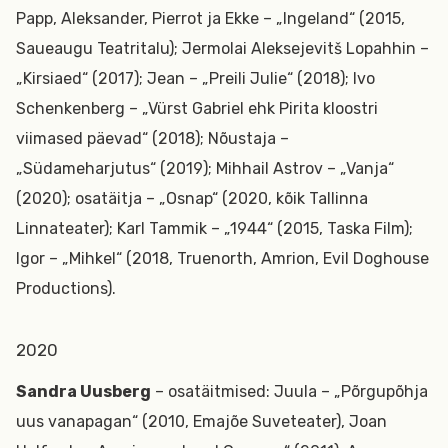
Papp, Aleksander, Pierrot ja Ekke – „Ingeland“ (2015,
Saueaugu Teatritalu); Jermolai Aleksejevitš Lopahhin –
„Kirsiaed“ (2017); Jean – „Preili Julie“ (2018); Ivo
Schenkenberg – „Vürst Gabriel ehk Pirita kloostri
viimased päevad“ (2018); Nõustaja –
„Südameharjutus“ (2019); Mihhail Astrov – „Vanja“
(2020); osatäitja – „Osnap“ (2020, kõik Tallinna
Linnateater); Karl Tammik – „1944“ (2015, Taska Film);
Igor – „Mihkel“ (2018, Truenorth, Amrion, Evil Doghouse
Productions).
2020
Sandra Uusberg
– osatäitmised: Juula – „Põrgupõhja
uus vanapagan“ (2010, Emajõe Suveteater), Joan