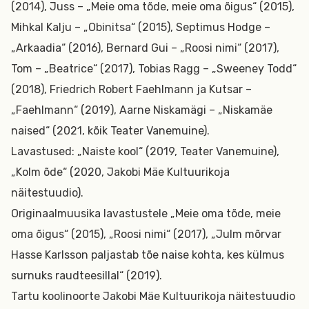
(2014), Juss – „Meie oma tõde, meie oma õigus“ (2015),
Mihkal Kalju – „Obinitsa“ (2015), Septimus Hodge –
„Arkaadia“ (2016), Bernard Gui – „Roosi nimi“ (2017),
Tom – „Beatrice“ (2017), Tobias Ragg – „Sweeney Todd“
(2018), Friedrich Robert Faehlmann ja Kutsar –
„Faehlmann“ (2019), Aarne Niskamägi – „Niskamäe
naised“ (2021, kõik Teater Vanemuine).
Lavastused: „Naiste kool“ (2019, Teater Vanemuine),
„Kolm õde“ (2020, Jakobi Mäe Kultuurikoja
näitestuudio).
Originaalmuusika lavastustele „Meie oma tõde, meie
oma õigus“ (2015), „Roosi nimi“ (2017), „Julm mõrvar
Hasse Karlsson paljastab tõe naise kohta, kes külmus
surnuks raudteesillal“ (2019).
Tartu koolinoorte Jakobi Mäe Kultuurikoja näitestuudio