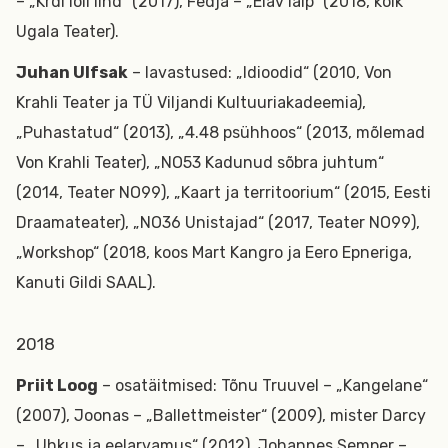
– „Krdi loll lind“ (2017), Fedja – „Elav laip“ (2018, kõik
Ugala Teater).
Juhan Ulfsak
– l
avastused: „Idioodid“ (2010, Von
Krahli Teater ja TÜ Viljandi Kultuuriakadeemia),
„Puhastatud“ (2013), „4.48 psühhoos“ (2013, mõlemad
Von Krahli Teater), „NO53 Kadunud sõbra juhtum“
(2014, Teater NO99), „Kaart ja territoorium“ (2015, Eesti
Draamateater), „NO36 Unistajad“ (2017, Teater NO99),
„Workshop“ (2018, koos Mart Kangro ja Eero Epneriga,
Kanuti Gildi SAAL).
2018
Priit Loog
– osatäitmised: Tõnu Truuvel – „Kangelane“
(2007), Joonas – „Ballettmeister“ (2009), mister Darcy
– „Uhkus ja eelarvamus“ (2012), Johannes Semper –