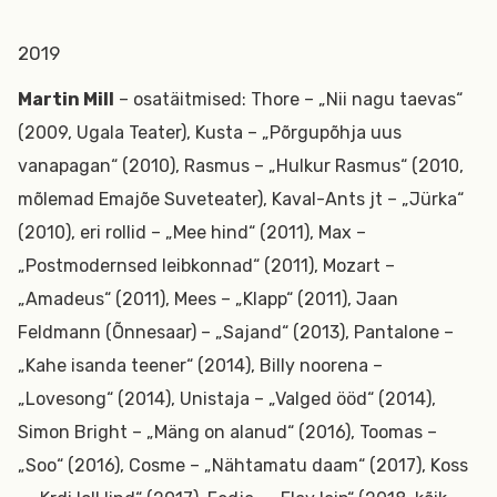
2019
Martin Mill
– osatäitmised: Thore – „Nii nagu taevas“
(2009, Ugala Teater), Kusta – „Põrgupõhja uus
vanapagan“ (2010), Rasmus – „Hulkur Rasmus“ (2010,
mõlemad Emajõe Suveteater), Kaval-Ants jt – „Jürka“
(2010), eri rollid – „Mee hind“ (2011), Max –
„Postmodernsed leibkonnad“ (2011), Mozart –
„Amadeus“ (2011), Mees – „Klapp“ (2011), Jaan
Feldmann (Õnnesaar) – „Sajand“ (2013), Pantalone –
„Kahe isanda teener“ (2014), Billy noorena –
„Lovesong“ (2014), Unistaja – „Valged ööd“ (2014),
Simon Bright – „Mäng on alanud“ (2016), Toomas –
„Soo“ (2016), Cosme – „Nähtamatu daam“ (2017), Koss