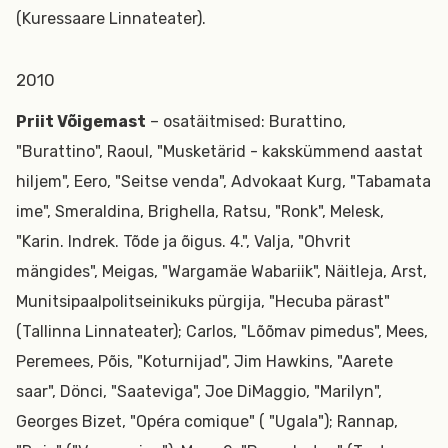
(Kuressaare Linnateater).
2010
Priit Võigemast
– osatäitmised: Burattino,
"Burattino", Raoul, "Musketärid - kakskümmend aastat
hiljem", Eero, "Seitse venda", Advokaat Kurg, "Tabamata
ime", Smeraldina, Brighella, Ratsu, "Ronk", Melesk,
"Karin. Indrek. Tõde ja õigus. 4.", Valja, "Ohvrit
mängides", Meigas, "Wargamäe Wabariik", Näitleja, Arst,
Munitsipaalpolitseinikuks pürgija, "Hecuba pärast"
(Tallinna Linnateater); Carlos, "Lõõmav pimedus", Mees,
Peremees, Põis, "Koturnijad", Jim Hawkins, "Aarete
saar", Dönci, "Saateviga", Joe DiMaggio, "Marilyn",
Georges Bizet, "Opéra comique" ( "Ugala"); Rannap,