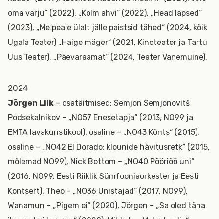
oma varju“ (2022), „Kolm ahvi“ (2022), „Head lapsed“
(2023), „Me peale ülalt jälle paistsid tähed“ (2024, kõik
Ugala Teater) „Haige mäger“ (2021, Kinoteater ja Tartu
Uus Teater), „Päevaraamat“ (2024, Teater Vanemuine).
2024
Jörgen Liik
– osatäitmised: Semjon Semjonovitš
Podsekalnikov – „NO57 Enesetapja“ (2013, NO99 ja
EMTA lavakunstikool), osaline – „NO43 Kõnts“ (2015),
osaline – „NO42 El Dorado: klounide hävitusretk“ (2015,
mõlemad NO99), Nick Bottom – „NO40 Pööriöö uni“
(2016, NO99, Eesti Riiklik Sümfooniaorkester ja Eesti
Kontsert), Theo – „NO36 Unistajad“ (2017, NO99),
Wanamun – „Pigem ei“ (2020), Jörgen – „Sa oled täna