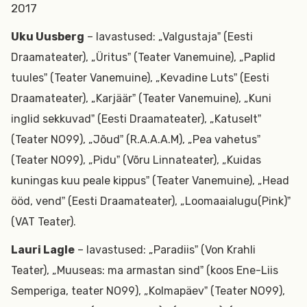
2017
Uku Uusberg
– lavastused: „Valgustajaˮ (Eesti
Draamateater), „Üritusˮ (Teater Vanemuine), „Paplid
tuulesˮ (Teater Vanemuine), „Kevadine Lutsˮ (Eesti
Draamateater), „Karjäärˮ (Teater Vanemuine), „Kuni
inglid sekkuvadˮ (Eesti Draamateater), „Katuseltˮ
(Teater NO99), „Jõudˮ (R.A.A.A.M), „Pea vahetusˮ
(Teater NO99), „Piduˮ (Võru Linnateater), „Kuidas
kuningas kuu peale kippusˮ (Teater Vanemuine), „Head
ööd, vendˮ (Eesti Draamateater), „Loomaaialugu
(Pink)ˮ
(VAT Teater).
Lauri Lagle
– lavastused: „Paradiisˮ (Von Krahli
Teater), „Muuseas: ma armastan sindˮ (koos Ene-Liis
Semperiga, teater NO99), „Kolmapäevˮ (Teater NO99),