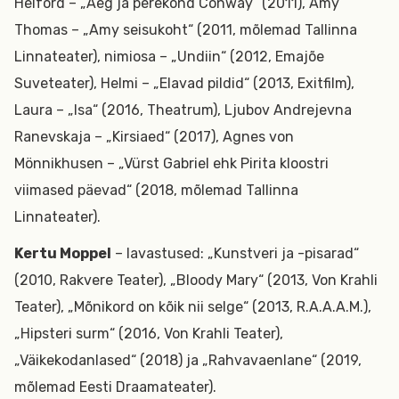
Helford – „Aeg ja perekond Conway“ (2011), Amy
Thomas – „Amy seisukoht“ (2011, mõlemad Tallinna
Linnateater), nimiosa – „Undiin“ (2012, Emajõe
Suveteater), Helmi – „Elavad pildid“ (2013, Exitfilm),
Laura – „Isa“ (2016, Theatrum), Ljubov Andrejevna
Ranevskaja – „Kirsiaed“ (2017), Agnes von
Mönnikhusen – „Vürst Gabriel ehk Pirita kloostri
viimased päevad“ (2018, mõlemad Tallinna
Linnateater).
Kertu Moppel
– lavastused: „Kunstveri ja -pisarad“
(2010, Rakvere Teater), „Bloody Mary“ (2013, Von Krahli
Teater), „Mõnikord on kõik nii selge“ (2013, R.A.A.A.M.),
„Hipsteri surm“ (2016, Von Krahli Teater),
„Väikekodanlased“ (2018) ja „Rahvavaenlane“ (2019,
mõlemad Eesti Draamateater).