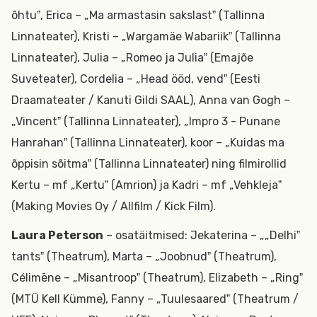
õhtuˮ, Erica – „Ma armastasin sakslastˮ (Tallinna
Linnateater), Kristi – „Wargamäe Wabariikˮ (Tallinna
Linnateater), Julia – „Romeo ja Juliaˮ (Emajõe
Suveteater), Cordelia – „Head ööd, vendˮ (Eesti
Draamateater / Kanuti Gildi SAAL), Anna van Gogh –
„Vincentˮ (Tallinna Linnateater), „Impro 3 - Punane
Hanrahanˮ (Tallinna Linnateater), koor – „Kuidas ma
õppisin sõitmaˮ (Tallinna Linnateater) ning filmirollid
Kertu – mf „Kertuˮ (Amrion) ja Kadri – mf „Vehklejaˮ
(Making Movies Oy / Allfilm / Kick Film).
Laura Peterson
– osatäitmised: Jekaterina – „„Delhiˮ
tantsˮ (Theatrum), Marta – „Joobnudˮ (Theatrum),
Célimēne – „Misantroopˮ (Theatrum), Elizabeth – „Ringˮ
(MTÜ Kell Kümme), Fanny – „Tuulesaaredˮ (Theatrum /