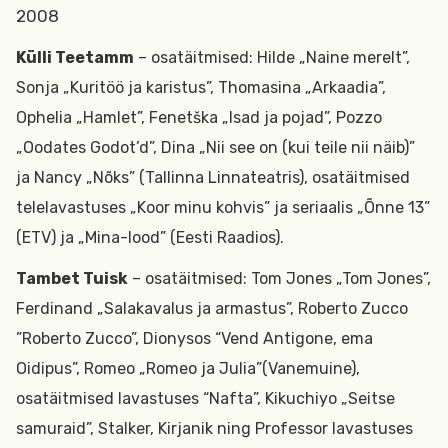
2008
Külli Teetamm
– osatäitmised: Hilde „Naine merelt”,
Sonja „Kuritöö ja karistus”, Thomasina „Arkaadia”,
Ophelia „Hamlet”, Fenetška „Isad ja pojad”, Pozzo
„Oodates Godot’d”, Dina „Nii see on (kui teile nii näib)”
ja Nancy „Nõks” (Tallinna Linnateatris), osatäitmised
telelavastuses „Koor minu kohvis” ja seriaalis „Õnne 13”
(ETV) ja „Mina-lood” (Eesti Raadios).
Tambet Tuisk
– osatäitmised: Tom Jones „Tom Jones”,
Ferdinand „Salakavalus ja armastus”, Roberto Zucco
”Roberto Zucco”, Dionysos “Vend Antigone, ema
Oidipus”, Romeo „Romeo ja Julia”(Vanemuine),
osatäitmised lavastuses “Nafta”, Kikuchiyo „Seitse
samuraid”, Stalker, Kirjanik ning Professor lavastuses