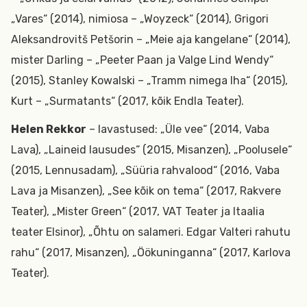
„Vares“ (2014), nimiosa – „Woyzeck“ (2014), Grigori
Aleksandrovitš Petšorin – „Meie aja kangelane“ (2014),
mister Darling – „Peeter Paan ja Valge Lind Wendy“
(2015), Stanley Kowalski – „Tramm nimega Iha“ (2015),
Kurt – „Surmatants“ (2017, kõik Endla Teater).
Helen Rekkor
– lavastused: „Üle vee“ (2014, Vaba
Lava), „Laineid lausudes“ (2015, Misanzen), „Poolusele“
(2015, Lennusadam), „Süüria rahvalood“ (2016, Vaba
Lava ja Misanzen), „See kõik on tema“ (2017, Rakvere
Teater), „Mister Green“ (2017, VAT Teater ja Itaalia
teater Elsinor), „Õhtu on salameri. Edgar Valteri rahutu
rahu“ (2017, Misanzen), „Öökuninganna“ (2017, Karlova
Teater).