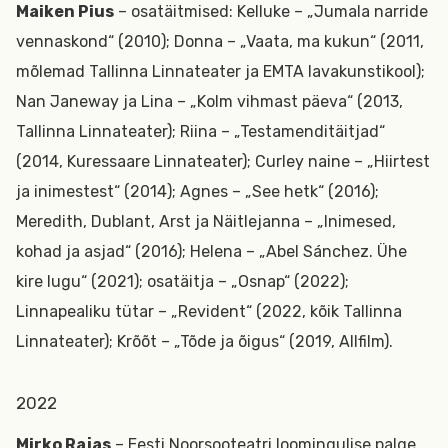
Maiken Pius
– osatäitmised: Kelluke – „Jumala narride
vennaskond“ (2010); Donna – „Vaata, ma kukun“ (2011,
mõlemad Tallinna Linnateater ja EMTA lavakunstikool);
Nan Janeway ja Lina – „Kolm vihmast päeva“ (2013,
Tallinna Linnateater); Riina – „Testamenditäitjad“
(2014, Kuressaare Linnateater); Curley naine – „Hiirtest
ja inimestest“ (2014); Agnes – „See hetk“ (2016);
Meredith, Dublant, Arst ja Näitlejanna – „Inimesed,
kohad ja asjad“ (2016); Helena – „Abel Sánchez. Ühe
kire lugu“ (2021); osatäitja – „Osnap“ (2022);
Linnapealiku tütar – „Revident“ (2022, kõik Tallinna
Linnateater); Krõõt – „Tõde ja õigus“ (2019, Allfilm).
2022
Mirko Rajas
– Eesti Noorsooteatri loomingulise palge