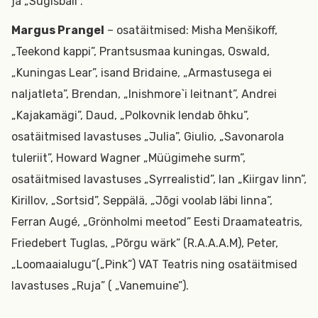
ja „Sügisball”.
Margus Prangel
– osatäitmised: Misha Menšikoff,
„Teekond kappi”, Prantsusmaa kuningas, Oswald,
„Kuningas Lear”, isand Bridaine, „Armastusega ei
naljatleta”, Brendan, „Inishmore`i leitnant”, Andrei
„Kajakamägi”, Daud, „Polkovnik lendab õhku”,
osatäitmised lavastuses „Julia”, Giulio, „Savonarola
tuleriit”, Howard Wagner „Müügimehe surm”,
osatäitmised lavastuses „Syrrealistid”, Ian „Kiirgav linn”,
Kirillov, „Sortsid”, Seppälä, „Jõgi voolab läbi linna”,
Ferran Augé, „Grönholmi meetod” Eesti Draamateatris,
Friedebert Tuglas, „Põrgu wärk” (R.A.A.A.M), Peter,
„Loomaaialugu”(„Pink”) VAT Teatris ning osatäitmised
lavastuses „Ruja” ( „Vanemuine”).