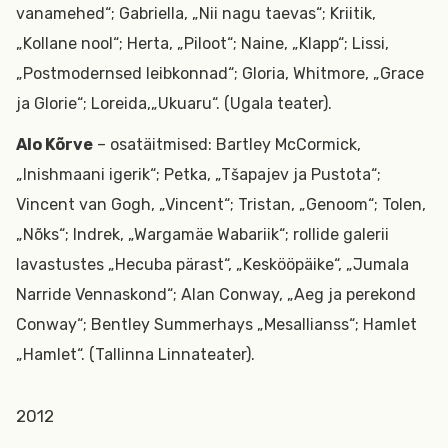
vanamehed“; Gabriella, „Nii nagu taevas“; Kriitik,
„Kollane nool“; Herta, „Piloot“; Naine, „Klapp“; Lissi,
„Postmodernsed leibkonnad“; Gloria, Whitmore, „Grace
ja Glorie“; Loreida,„Ukuaru“. (Ugala teater).
Alo Kõrve
– osatäitmised: Bartley McCormick,
„Inishmaani igerik“; Petka, „Tšapajev ja Pustota“;
Vincent van Gogh, „Vincent“; Tristan, „Genoom“; Tolen,
„Nõks“; Indrek, „Wargamäe Wabariik“; rollide galerii
lavastustes „Hecuba pärast“, „Keskööpäike“, „Jumala
Narride Vennaskond“; Alan Conway, „Aeg ja perekond
Conway“; Bentley Summerhays „Mesallianss“; Hamlet
„Hamlet“. (Tallinna Linnateater).
2012