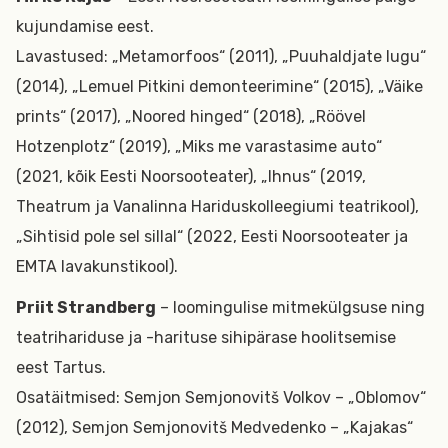
kujundamise eest.
Lavastused: „Metamorfoos“ (2011), „Puuhaldjate lugu“
(2014), „Lemuel Pitkini demonteerimine“ (2015), „Väike
prints“ (2017), „Noored hinged“ (2018), „Röövel
Hotzenplotz“ (2019), „Miks me varastasime auto“
(2021, kõik Eesti Noorsooteater), „Ihnus“ (2019,
Theatrum ja Vanalinna Hariduskolleegiumi teatrikool),
„Sihtisid pole sel sillal“ (2022, Eesti Noorsooteater ja
EMTA lavakunstikool).
Priit Strandberg
– loomingulise mitmekülgsuse ning
teatrihariduse ja -harituse sihipärase hoolitsemise
eest Tartus.
Osatäitmised: Semjon Semjonovitš Volkov – „Oblomov“
(2012), Semjon Semjonovitš Medvedenko – „Kajakas“