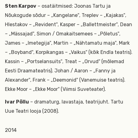
Sten Karpov
– osatäitmised: Joonas Tartu ja
Nõukogude sõdur – „Kangelaneˮ, Treplev – „Kajakasˮ,
Hlestakov – „Revidentˮ, Kasper – „Ballettmeisterˮ, Dean
– „Mässajadˮ, Simon / Omakaitsemees – „Põletusˮ,
James – „Imetegijaˮ, Martin – „Nähtamatu majaˮ, Mark
– „Boybandˮ, Korpikangas – „Vaikusˮ (kõik Endla teatris).
Kassin – „Portselansuitsˮ, Treat – „Orvudˮ (mõlemad
Eesti Draamateatris). Johan / Aaron – „Fanny ja
Alexanderˮ, Frank – „Deemonidˮ (Vanemuise teatris).
Ekke Moor – „Ekke Moorˮ (Viimsi Suveteater).
Ivar Põllu
– dramaturg, lavastaja, teatrijuht. Tartu
Uue Teatri looja (2008).
2014