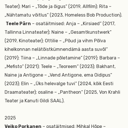
Teater); Mari – „Tõde ja õigus“ (2019, Allfilm); Rita –
„Nähtamatu võitlus“ (2023, Homeless Bob Production).
Teele Pärn
– osatäitmised: Anja – „Kirsiaed“ (2017,
Tallinna Linnateater); Naine – „Gesamtkunstwerk“
(2019, Kinoteater); Ottilie – „Põud ja vihm Põlva
kihelkonnan nelätõistkümnendämä aasta suvõl“
(2019); Tiina – „Linnade põletamine“ (2019); Barbara –
„Mefisto“ (2021); Teele – „Teoreem“ (2023); Bakhant,
Naine ja Antigone – „Vend Antigone, ema Oidipus“
(2023); Elin – „Üks helevalge tuvi“ (2024, kõik Eesti
Draamateater); osaline – „Pantheon“ (2025, Von Krahli
Teater ja Kanuti Gildi SAAL).
2025
Veiko Porkanen
– osatäitmised: Mihkal Hõpe –