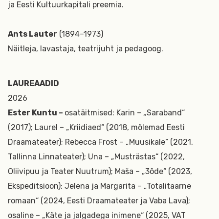
ja Eesti Kultuurkapitali preemia.
Ants Lauter
(1894–1973)
Näitleja, lavastaja, teatrijuht ja pedagoog.
LAUREAADID
2026
Ester Kuntu –
osatäitmised: Karin – „Saraband“
(2017); Laurel – „Kriidiaed“ (2018, mõlemad Eesti
Draamateater); Rebecca Frost – „Muusikale“ (2021,
Tallinna Linnateater); Una – „Musträstas“ (2022,
Oliivipuu ja Teater Nuutrum); Maša – „3õde“ (2023,
Ekspeditsioon); Jelena ja Margarita – „Totalitaarne
romaan“ (2024, Eesti Draamateater ja Vaba Lava);
osaline – „Käte ja jalgadega inimene“ (2025, VAT