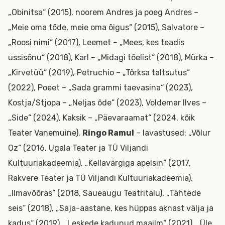
„Obinitsa“ (2015), noorem Andres ja poeg Andres –
„Meie oma tõde, meie oma õigus“ (2015), Salvatore –
„Roosi nimi“ (2017), Leemet – „Mees, kes teadis
ussisõnu“ (2018), Karl – „Midagi tõelist“ (2018), Mürka –
„Kirvetüü“ (2019), Petruchio – „Tõrksa taltsutus“
(2022), Poeet – „Sada grammi taevasina“ (2023),
Kostja/Stjopa – „Neljas õde“ (2023), Voldemar Ilves –
„Side“ (2024), Kaksik – „Päevaraamat“ (2024, kõik
Teater Vanemuine).
Ringo Ramul
– lavastused: „Võlur
Oz“ (2016, Ugala Teater ja TÜ Viljandi
Kultuuriakadeemia), „Kellavärgiga apelsin“ (2017,
Rakvere Teater ja TÜ Viljandi Kultuuriakadeemia),
„Ilmavõõras“ (2018, Saueaugu Teatritalu), „Tähtede
seis“ (2018), „Saja-aastane, kes hüppas aknast välja ja
kadus“ (2019), „Leskede kadunud maailm“ (2021), „Üle