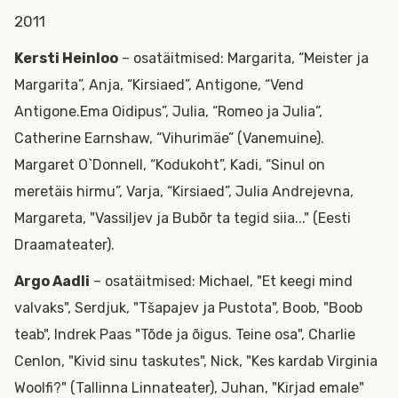
2011
Kersti Heinloo
– osatäitmised: Margarita, “Meister ja
Margarita”, Anja, “Kirsiaed”, Antigone, “Vend
Antigone.Ema Oidipus”, Julia, “Romeo ja Julia”,
Catherine Earnshaw, “Vihurimäe” (Vanemuine).
Margaret O`Donnell, “Kodukoht”, Kadi, “Sinul on
meretäis hirmu”, Varja, “Kirsiaed”, Julia Andrejevna,
Margareta, "Vassiljev ja Bubõr ta tegid siia..." (Eesti
Draamateater).
Argo Aadli
– osatäitmised: Michael, "Et keegi mind
valvaks", Serdjuk, "Tšapajev ja Pustota", Boob, "Boob
teab", Indrek Paas "Tõde ja õigus. Teine osa", Charlie
Cenlon, "Kivid sinu taskutes", Nick, "Kes kardab Virginia
Woolfi?" (Tallinna Linnateater), Juhan, "Kirjad emale"