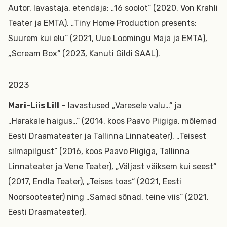
Autor, lavastaja, etendaja: „16 soolot“ (2020, Von Krahli
Teater ja EMTA), „Tiny Home Production presents:
Suurem kui elu“ (2021, Uue Loomingu Maja ja EMTA),
„Scream Box“ (2023, Kanuti Gildi SAAL).
2023
Mari-Liis Lill
– lavastused „Varesele valu…“ ja
„Harakale haigus…“ (2014, koos Paavo Piigiga, mõlemad
Eesti Draamateater ja Tallinna Linnateater), „Teisest
silmapilgust“ (2016, koos Paavo Piigiga, Tallinna
Linnateater ja Vene Teater), „Väljast väiksem kui seest“
(2017, Endla Teater), „Teises toas“ (2021, Eesti
Noorsooteater) ning „Samad sõnad, teine viis“ (2021,
Eesti Draamateater).