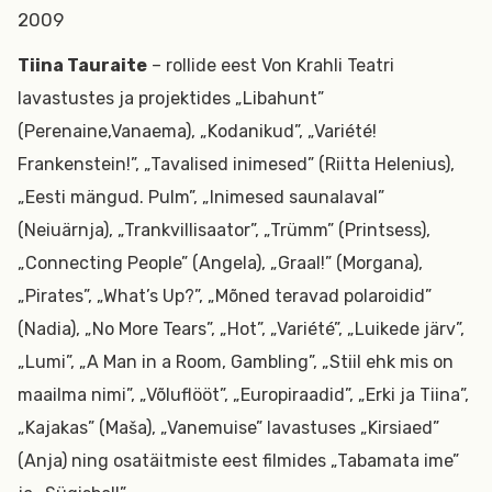
2009
Tiina Tauraite
– rollide eest Von Krahli Teatri
lavastustes ja projektides „Libahunt”
(Perenaine,Vanaema), „Kodanikud”, „Variété!
Frankenstein!”, „Tavalised inimesed” (Riitta Helenius),
„Eesti mängud. Pulm”, „Inimesed saunalaval”
(Neiuärnja), „Trankvillisaator”, „Trümm” (Printsess),
„Connecting People” (Angela), „Graal!” (Morgana),
„Pirates”, „What’s Up?”, „Mõned teravad polaroidid”
(Nadia), „No More Tears”, „Hot”, „Variété”, „Luikede järv”,
„Lumi”, „A Man in a Room, Gambling”, „Stiil ehk mis on
maailma nimi”, „Võluflööt”, „Europiraadid”, „Erki ja Tiina”,
„Kajakas” (Maša), „Vanemuise” lavastuses „Kirsiaed”
(Anja) ning osatäitmiste eest filmides „Tabamata ime”