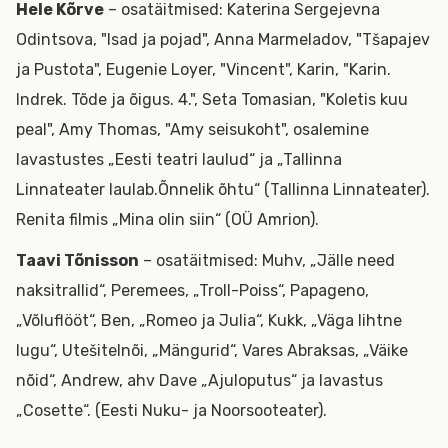
Hele Kõrve
– osatäitmised: Katerina Sergejevna
Odintsova, "Isad ja pojad", Anna Marmeladov, "Tšapajev
ja Pustota", Eugenie Loyer, "Vincent", Karin, "Karin.
Indrek. Tõde ja õigus. 4.", Seta Tomasian, "Koletis kuu
peal", Amy Thomas, "Amy seisukoht", osalemine
lavastustes „Eesti teatri laulud“ ja „Tallinna
Linnateater laulab.Õnnelik õhtu“ (Tallinna Linnateater).
Renita filmis „Mina olin siin“ (OÜ Amrion).
Taavi Tõnisson
– osatäitmised: Muhv, „Jälle need
naksitrallid“, Peremees, „Troll-Poiss“, Papageno,
„Võluflööt“, Ben, „Romeo ja Julia“, Kukk, „Väga lihtne
lugu“, Utešitelnõi, „Mängurid“, Vares Abraksas, „Väike
nõid“, Andrew, ahv Dave „Ajuloputus“ ja lavastus
„Cosette“. (Eesti Nuku- ja Noorsooteater).