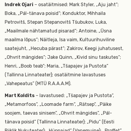
Indrek Ojari
– osatäitmised: Mark Styler, „Aju jaht“;
Boka, „Pál-tänava poisid“; Konduktor, Mihhaila
Petrovitš, Stepan Stepanovitš Tšubukov, Luka,
„Maailmale nähtamatud pisarad“; Antoine, „Üsna
maailma lõpus“; Näitleja, Isa vaim, Kultuurihuviline
saatejuht, „Hecuba pärast“; Zakirov, Keegi juhatusest,
„Ohvrit mängides“; Jake Quinn, „Kivid sinu taskutes“;
Henri, „Boob teab“; Maria, „Tšapajev ja Pustota“
(Tallinna Linnateater); osatäitmine lavastuses
„Vahepeatus” (MTÜ R.A.A.A.M).
Mart Koldits
– lavastused: „Tšapajev ja Pustota“,
„Metamorfoos“, „Loomade farm“, „Rätsep“, „Päike
soojem, taevas sinisem”, „Ohvrit mängides”, „Pál-
tänava poisid” (Tallinna Linnateater); „Pidu“ (Eesti
Riiklik Nukuteater); „Hüppajad“ (Vanemuine); „Proffet”