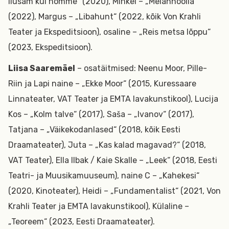
ilusam kui homme“ (2020), Mihkel – „Melanhoolia“
(2022), Margus – „Libahunt“ (2022, kõik Von Krahli
Teater ja Ekspeditsioon), osaline – „Reis metsa lõppu“
(2023, Ekspeditsioon).
Liisa Saaremäel
– osatäitmised: Neenu Moor, Pille-
Riin ja Lapi naine – „Ekke Moor“ (2015, Kuressaare
Linnateater, VAT Teater ja EMTA lavakunstikool), Lucija
Kos – „Kolm talve“ (2017), Saša – „Ivanov“ (2017),
Tatjana – „Väikekodanlased“ (2018, kõik Eesti
Draamateater), Juta – „Kas kalad magavad?“ (2018,
VAT Teater), Ella Ilbak / Kaie Skalle – „Leek“ (2018, Eesti
Teatri- ja Muusikamuuseum), naine C – „Kahekesi“
(2020, Kinoteater), Heidi – „Fundamentalist“ (2021, Von
Krahli Teater ja EMTA lavakunstikool), Külaline –
„Teoreem“ (2023, Eesti Draamateater).