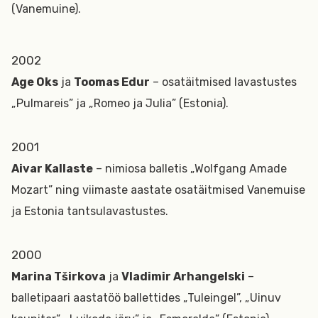
(Vanemuine).
2002
Age Oks
ja
Toomas Edur
– osatäitmised lavastustes
„Pulmareis” ja „Romeo ja Julia” (Estonia).
2001
Aivar Kallaste
– nimiosa balletis „Wolfgang Amade
Mozart” ning viimaste aastate osatäitmised Vanemuise
ja Estonia tantsulavastustes.
2000
Marina Tširkova
ja
Vladimir Arhangelski
–
balletipaari aastatöö ballettides „Tuleingel”, „Uinuv