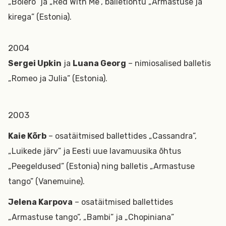
„Bolero” ja „Red With Me”, balletiõhtu „Armastuse ja
kirega” (Estonia).
2004
Sergei Upkin
ja
Luana Georg
– nimiosalised balletis
„Romeo ja Julia” (Estonia).
2003
Kaie Kõrb
– osatäitmised ballettides „Cassandra”,
„Luikede järv” ja Eesti uue lavamuusika õhtus
„Peegeldused” (Estonia) ning balletis „Armastuse
tango” (Vanemuine).
Jelena Karpova
– osatäitmised ballettides
„Armastuse tango”, „Bambi” ja „Chopiniana”