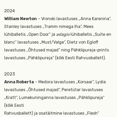
2024
William Newton
– Vronski lavastuses „Anna Karenina“,
Stanley lavastuses „Tramm nimega Iha“, Mees
lühiballetis „Open Door“ ja
adagio
lühiballetis „Suite en
blanc“ lavastuses „Must/Valge“, Dietz von Egloff
lavastuses „Õhtused majad“ ning Pähklipureja-prints
lavastuses „Pähklipureja“ (kõik Eesti Rahvusballett).
2023
Anna Roberta
– Medora lavastuses „Korsaar“, Lydia
lavastuses „Õhtused majad“, Peretütar lavastuses
„Kratt“, Lumekuninganna lavastuses „Pähklipureja“
(kõik Eesti
Rahvusballett) ja osatäitmine lavastuses „Flesh“