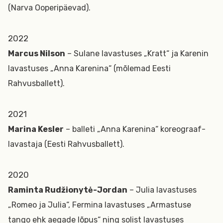
(Narva Ooperipäevad).
2022
Marcus Nilson
– Sulane lavastuses „Kratt“ ja Karenin
lavastuses „Anna Karenina“ (mõlemad Eesti
Rahvusballett).
2021
Marina Kesler
– balleti „Anna Karenina“ koreograaf-
lavastaja (Eesti Rahvusballett).
2020
Raminta Rudžionytė-Jordan
– Julia lavastuses
„Romeo ja Julia“, Fermina lavastuses „Armastuse
tango ehk aegade lõpus“ ning solist lavastuses