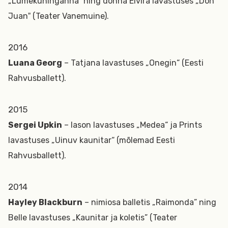
„Lumekuningannaˮ ning donna Elvira lavastuses „Don
Juanˮ (Teater Vanemuine).
2016
Luana Georg
– Tatjana lavastuses „Onegin“ (Eesti
Rahvusballett).
2015
Sergei Upkin
– Iason lavastuses „Medea“ ja Prints
lavastuses „Uinuv kaunitar“ (mõlemad Eesti
Rahvusballett).
2014
Hayley Blackburn
– nimiosa balletis „Raimonda” ning
Belle lavastuses „Kaunitar ja koletis” (Teater