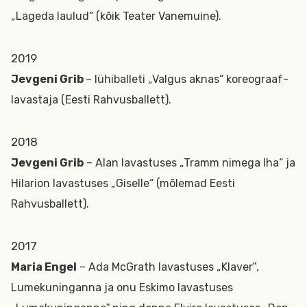
„Lageda laulud“ (kõik Teater Vanemuine).
2019
Jevgeni Grib
– lühiballeti „Valgus aknas“ koreograaf-
lavastaja (Eesti Rahvusballett).
2018
Jevgeni Grib
– Alan lavastuses „Tramm nimega Iha“ ja
Hilarion lavastuses „Giselle“ (mõlemad Eesti
Rahvusballett).
2017
Maria Engel
– Ada McGrath lavastuses „Klaverˮ,
Lumekuninganna ja onu Eskimo lavastuses