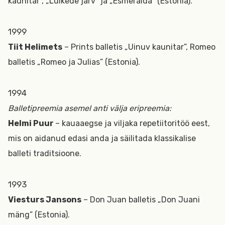
kaunitar”, „Luikede järv” ja „Esmeralda” (Estonia).
1999
Tiit Helimets
– Prints balletis „Uinuv kaunitar”, Romeo
balletis „Romeo ja Julias” (Estonia).
1994
Balletipreemia asemel anti välja eripreemia:
Helmi Puur
– kauaaegse ja viljaka repetiitoritöö eest,
mis on aidanud edasi anda ja säilitada klassikalise
balleti traditsioone.
1993
Viesturs Jansons
– Don Juan balletis „Don Juani
mäng” (Estonia).