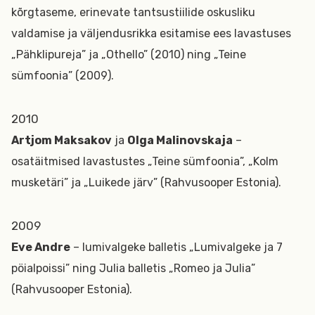
kõrgtaseme, erinevate tantsustiilide oskusliku
valdamise ja väljendusrikka esitamise ees lavastuses
„Pähklipureja” ja „Othello” (2010) ning „Teine
sümfoonia” (2009).
2010
Artjom Maksakov
ja
Olga Malinovskaja
–
osatäitmised lavastustes „Teine sümfoonia”, „Kolm
musketäri” ja „Luikede järv” (Rahvusooper Estonia).
2009
Eve Andre
– lumivalgeke balletis „Lumivalgeke ja 7
pöialpoissi” ning Julia balletis „Romeo ja Julia”
(Rahvusooper Estonia).