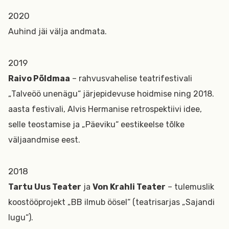
2020
Auhind jäi välja andmata.
2019
Raivo Põldmaa
– rahvusvahelise teatrifestivali
„Talveöö unenägu“ järjepidevuse hoidmise ning 2018.
aasta festivali, Alvis Hermanise retrospektiivi idee,
selle teostamise ja „Päeviku“ eestikeelse tõlke
väljaandmise eest.
2018
Tartu Uus Teater
ja
Von Krahli Teater
– tulemuslik
koostööprojekt „BB ilmub öösel“ (teatrisarjas „Sajandi
lugu“).