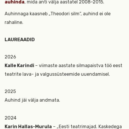
auhinda
, mida anti välja aastatel 2008–2015.
Auhinnaga kaasneb „Theodori silm“, auhind ei ole
rahaline.
LAUREAADID
2026
Kalle Karindi ­
– viimaste aastate silmapaistva töö eest
teatrite lava- ja valgussüsteemide uuendamisel.
2025
Auhind jäi välja andmata.
2024
Karin Hallas-Murula
– „Eesti teatrimajad. Kaskedega