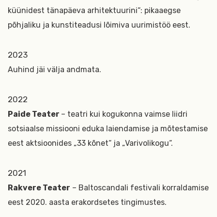
küünidest tänapäeva arhitektuurini“: pikaaegse
põhjaliku ja kunstiteadusi lõimiva uurimistöö eest.
2023
Auhind jäi välja andmata.
2022
Paide Teater
– teatri kui kogukonna vaimse liidri
sotsiaalse missiooni eduka laiendamise ja mõtestamise
eest aktsioonides „33 kõnet“ ja „Varivolikogu“.
2021
Rakvere Teater
– Baltoscandali festivali korraldamise
eest 2020. aasta erakordsetes tingimustes.